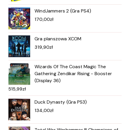
WindJammers 2 (Gra PS4)
170,00
zł
Gra planszowa XCOM
319,90
zł
Wizards Of The Coast Magic The
Gathering Zendikar Rising - Booster
(Display 36)
515,99
zł
Duck Dynasty (Gra PS3)
134,00
zł
Total War Warhammer III Champions of