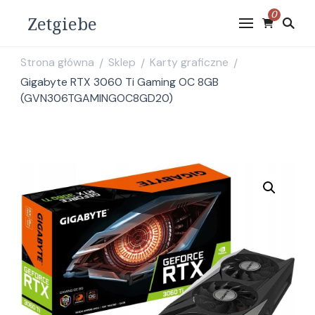
0
Zetgiebe
Strona główna
Sklep
Karty graficzne
/
/
/
Gigabyte RTX 3060 Ti Gaming OC 8GB
(GVN306TGAMINGOC8GD20)