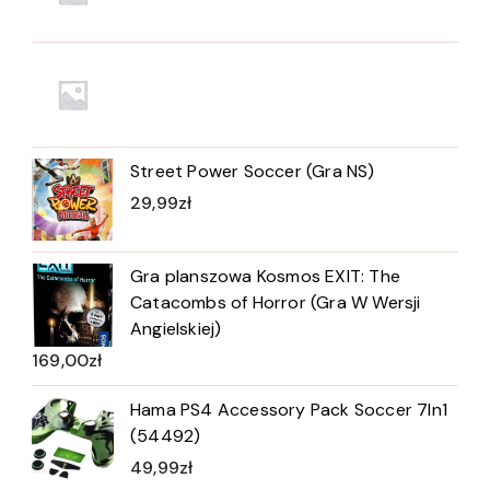
Street Power Soccer (Gra NS)
29,99
zł
Gra planszowa Kosmos EXIT: The
Catacombs of Horror (Gra W Wersji
Angielskiej)
169,00
zł
Hama PS4 Accessory Pack Soccer 7In1
(54492)
49,99
zł