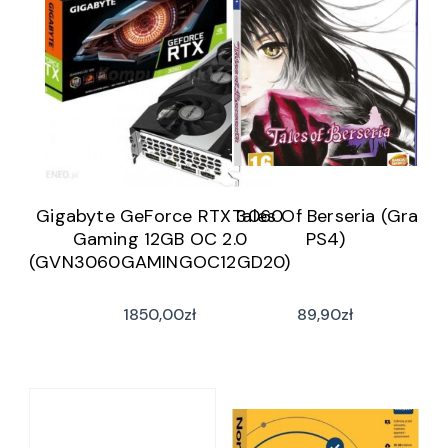
Gigabyte GeForce RTX 3060
Tales Of Berseria (Gra
Gaming 12GB OC 2.0
PS4)
(GVN3060GAMINGOC12GD20)
1850,00
zł
89,90
zł