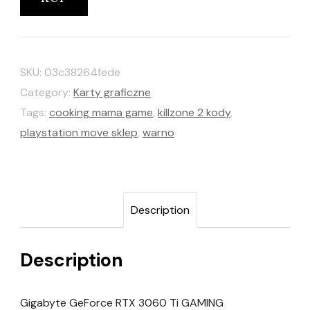
SKU:
03c38264fede
Category:
Karty graficzne
Tags:
cooking mama game
,
killzone 2 kody
,
playstation move sklep
,
warno
Description
Description
Gigabyte GeForce RTX 3060 Ti GAMING