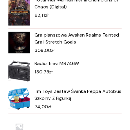
Chaos (Digital)
62,11
zł
Gra planszowa Awaken Realms Tainted
Grail Stretch Goals
309,00
zł
Radio Trevi MB746W
130,75
zł
Tm Toys Zestaw Świnka Peppa Autobus
Szkolny Z Figurką
74,00
zł