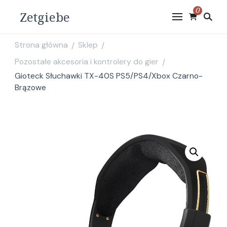
0
Zetgiebe
Strona główna
Sklep
/
/
Pozostałe akcesoria i kontrolery do gier
/
Gioteck Słuchawki TX-40S PS5/PS4/Xbox Czarno-
Brązowe