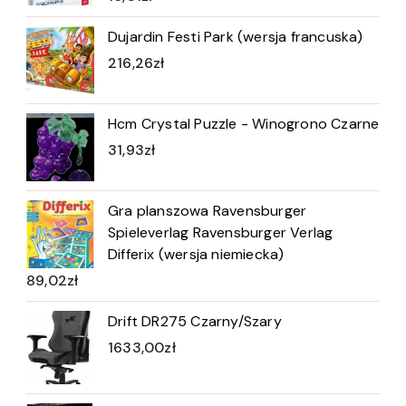
Dujardin Festi Park (wersja francuska)
216,26
zł
Hcm Crystal Puzzle - Winogrono Czarne
31,93
zł
Gra planszowa Ravensburger
Spieleverlag Ravensburger Verlag
Differix (wersja niemiecka)
89,02
zł
Drift DR275 Czarny/Szary
1633,00
zł