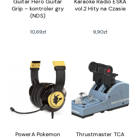
Guitar Hero Guitar
Karaoke Radio ESKA
Grip – kontroler gry
vol.2 Hity na Czasie
(NDS)
10,69
zł
9,90
zł
PowerA Pokemon
Thrustmaster TCA