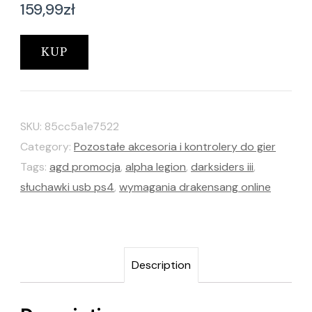
159,99
zł
KUP
SKU:
85cc5a1e7522
Category:
Pozostałe akcesoria i kontrolery do gier
Tags:
agd promocja
,
alpha legion
,
darksiders iii
,
słuchawki usb ps4
,
wymagania drakensang online
Description