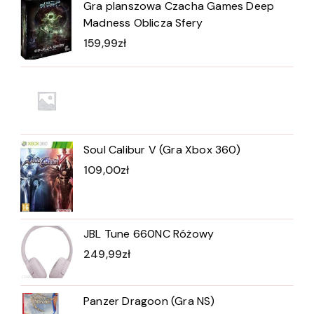
Gra planszowa Czacha Games Deep
Madness Oblicza Sfery
159,99
zł
Soul Calibur V (Gra Xbox 360)
109,00
zł
JBL Tune 660NC Różowy
249,99
zł
Panzer Dragoon (Gra NS)