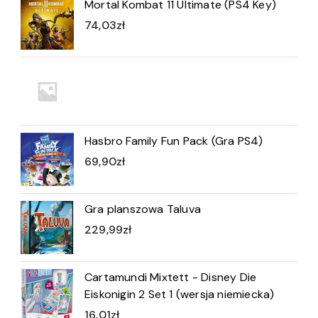
Mortal Kombat 11 Ultimate (PS4 Key)
74,03
zł
Hasbro Family Fun Pack (Gra PS4)
69,90
zł
Gra planszowa Taluva
229,99
zł
Cartamundi Mixtett - Disney Die
Eiskonigin 2 Set 1 (wersja niemiecka)
16,01
zł