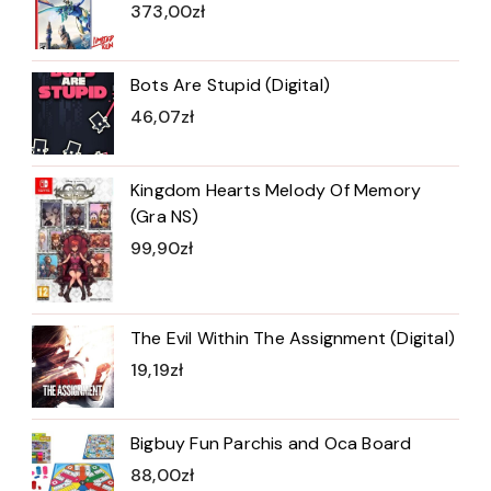
373,00
zł
Bots Are Stupid (Digital)
46,07
zł
Kingdom Hearts Melody Of Memory
(Gra NS)
99,90
zł
The Evil Within The Assignment (Digital)
19,19
zł
Bigbuy Fun Parchis and Oca Board
88,00
zł