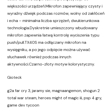
większości urządzeń.Mikrofon zapewniający czysty i
wyraźny dźwięk podczas rozmów, wolny od zakłóceń
i echa – minimalna liczba sprzężeń, dwukierunkowa
technologia.Dyskretnie umieszczony wbudowany
mikrofon zapewnia łatwą kontrolę wyciszenia typu
push/pull.TX40S ma odłączany mikrofon na
wysięgniku, a po jego odpięcie można używać
słuchawek również podczas innych
aktywności.Czarno-złoty motyw kolorystyczny.
Gioteck
g2a far cry 3, jaramy sie, magnaangemon, shogun 2
total war steam, heroes might of magic iii, psp 4 gry,
game dev tycoon