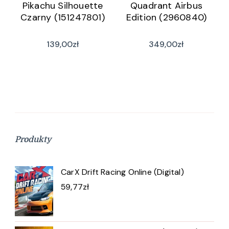
Pikachu Silhouette
Quadrant Airbus
Czarny (151247801)
Edition (2960840)
139,00
zł
349,00
zł
Produkty
CarX Drift Racing Online (Digital)
59,77
zł