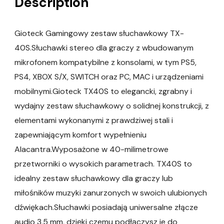
Description
Gioteck Gamingowy zestaw słuchawkowy TX-
40S.Słuchawki stereo dla graczy z wbudowanym
mikrofonem kompatybilne z konsolami, w tym PS5,
PS4, XBOX S/X, SWITCH oraz PC, MAC i urządzeniami
mobilnymi.Gioteck TX40S to elegancki, zgrabny i
wydajny zestaw słuchawkowy o solidnej konstrukcji, z
elementami wykonanymi z prawdziwej stali i
zapewniającym komfort wypełnieniu
Alacantra.Wyposażone w 40-milimetrowe
przetworniki o wysokich parametrach. TX40S to
idealny zestaw słuchawkowy dla graczy lub
miłośników muzyki zanurzonych w swoich ulubionych
dźwiękach.Słuchawki posiadają uniwersalne złącze
audio 3,5 mm, dzięki czemu podłączysz je do