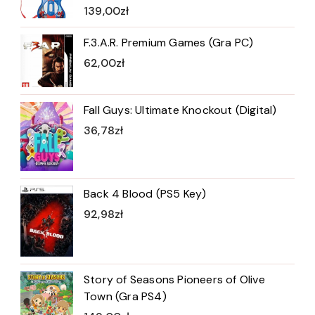
139,00
zł
F.3.A.R. Premium Games (Gra PC)
62,00
zł
Fall Guys: Ultimate Knockout (Digital)
36,78
zł
Back 4 Blood (PS5 Key)
92,98
zł
Story of Seasons Pioneers of Olive
Town (Gra PS4)