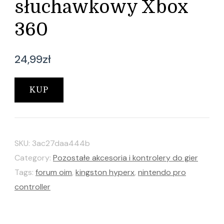
słuchawkowy Xbox
360
24,99
zł
KUP
SKU:
3ac27daa444b
Category:
Pozostałe akcesoria i kontrolery do gier
Tags:
forum oim
,
kingston hyperx
,
nintendo pro
controller