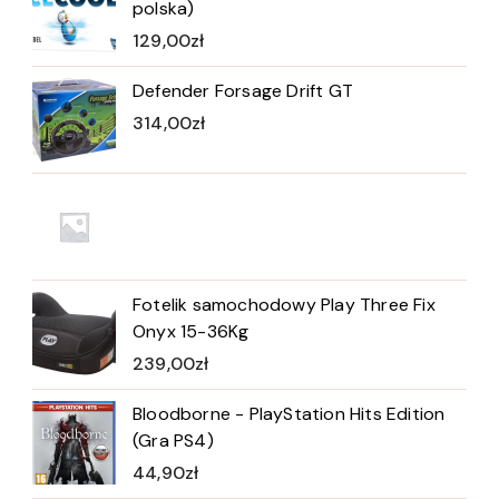
polska)
129,00
zł
Defender Forsage Drift GT
314,00
zł
Fotelik samochodowy Play Three Fix
Onyx 15-36Kg
239,00
zł
Bloodborne - PlayStation Hits Edition
(Gra PS4)
44,90
zł