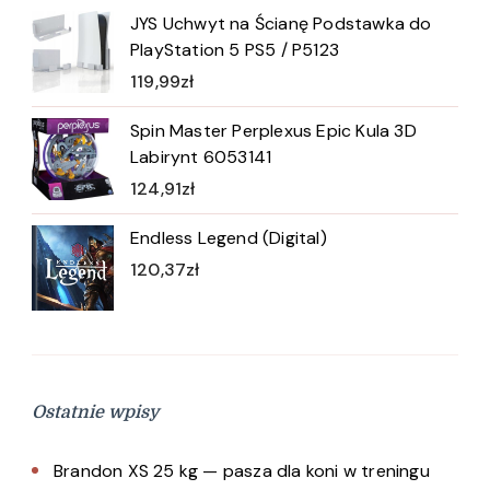
JYS Uchwyt na Ścianę Podstawka do
PlayStation 5 PS5 / P5123
119,99
zł
Spin Master Perplexus Epic Kula 3D
Labirynt 6053141
124,91
zł
Endless Legend (Digital)
120,37
zł
Ostatnie wpisy
Brandon XS 25 kg — pasza dla koni w treningu