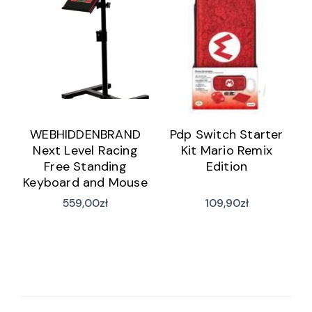
WEBHIDDENBRAND
Pdp Switch Starter
Next Level Racing
Kit Mario Remix
Free Standing
Edition
Keyboard and Mouse
Stand NLR-A012
559,00
zł
109,90
zł