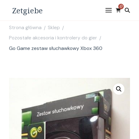
0
Zetgiebe
Strona główna
Sklep
/
/
Pozostałe akcesoria i kontrolery do gier
/
Go Game zestaw słuchawkowy Xbox 360