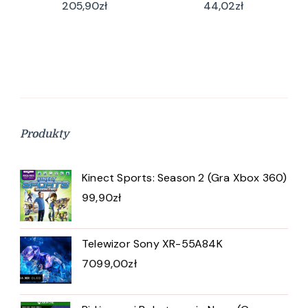
205,90
zł
44,02
zł
Produkty
Kinect Sports: Season 2 (Gra Xbox 360)
99,90
zł
Telewizor Sony XR-55A84K
7099,00
zł