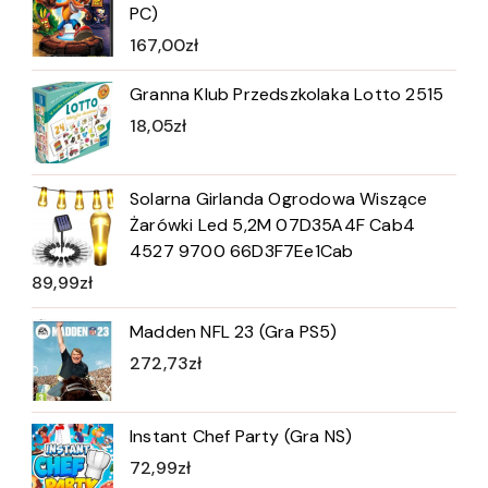
PC)
167,00
zł
Granna Klub Przedszkolaka Lotto 2515
18,05
zł
Solarna Girlanda Ogrodowa Wiszące
Żarówki Led 5,2M 07D35A4F Cab4
4527 9700 66D3F7Ee1Cab
89,99
zł
Madden NFL 23 (Gra PS5)
272,73
zł
Instant Chef Party (Gra NS)
72,99
zł