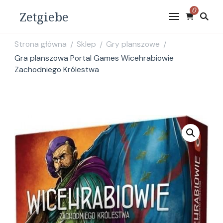
0
Zetgiebe
Strona główna
Sklep
Gry planszowe
/
/
/
Gra planszowa Portal Games Wicehrabiowie
Zachodniego Królestwa