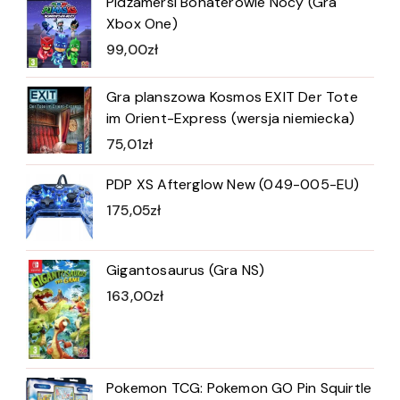
Pidżamersi Bohaterowie Nocy (Gra
Xbox One)
99,00
zł
Gra planszowa Kosmos EXIT Der Tote
im Orient-Express (wersja niemiecka)
75,01
zł
PDP XS Afterglow New (049-005-EU)
175,05
zł
Gigantosaurus (Gra NS)
163,00
zł
Pokemon TCG: Pokemon GO Pin Squirtle