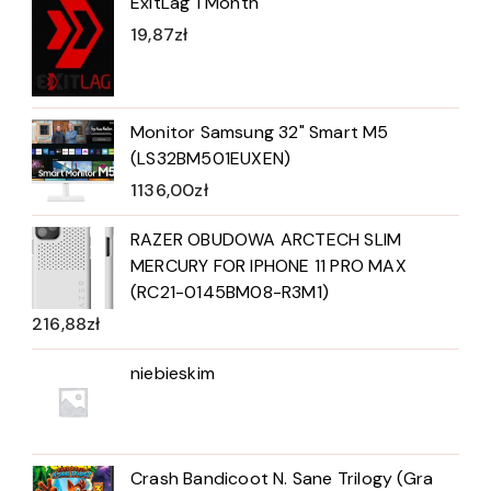
ExitLag 1 Month
19,87
zł
Monitor Samsung 32" Smart M5
(LS32BM501EUXEN)
1136,00
zł
RAZER OBUDOWA ARCTECH SLIM
MERCURY FOR IPHONE 11 PRO MAX
(RC21-0145BM08-R3M1)
216,88
zł
niebieskim
Crash Bandicoot N. Sane Trilogy (Gra