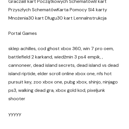
Gracza8 kart Początkowych Schematów8 kart
Przyszłych SchematówKarta Pomocy SI4 karty
Mnożenia30 kart Długu30 kart LennaInstrukcja
Portal Games
sklep achilles, cod ghost xbox 360, win 7 pro oem,
battlefield 2 karkand, wiedźmin 3 ps4 empik, ,
cannoneer, dead island secrets, dead island vs dead
island riptide, elder scroll online xbox one, nfs hot
pursuit key, zoo xbox one, pubg xbox, shinjo, ninjago
ps3, walking dead gra, xbox gold kod, pixeljunk
shooter
yyyyy