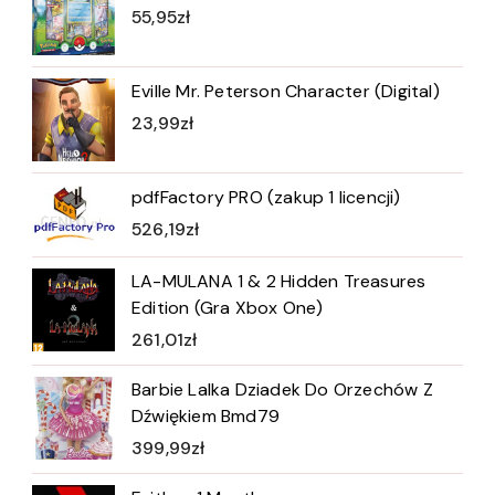
55,95
zł
Eville Mr. Peterson Character (Digital)
23,99
zł
pdfFactory PRO (zakup 1 licencji)
526,19
zł
LA-MULANA 1 & 2 Hidden Treasures
Edition (Gra Xbox One)
261,01
zł
Barbie Lalka Dziadek Do Orzechów Z
Dźwiękiem Bmd79
399,99
zł