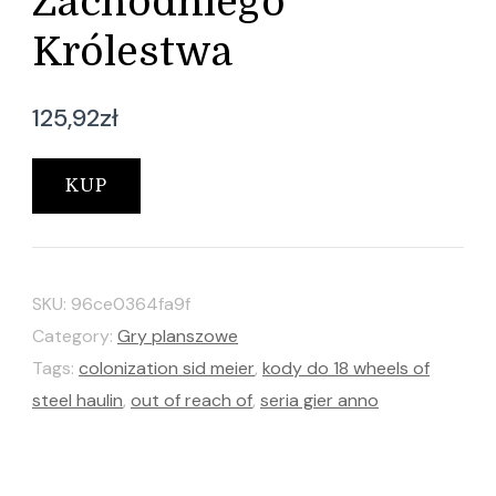
Zachodniego
Królestwa
125,92
zł
KUP
SKU:
96ce0364fa9f
Category:
Gry planszowe
Tags:
colonization sid meier
,
kody do 18 wheels of
steel haulin
,
out of reach of
,
seria gier anno