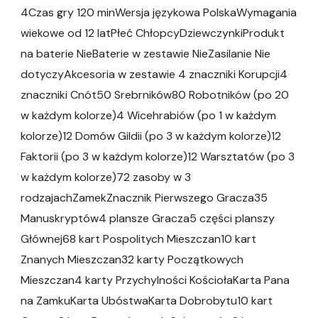
4Czas gry 120 minWersja językowa PolskaWymagania
wiekowe od 12 latPłeć ChłopcyDziewczynkiProdukt
na baterie NieBaterie w zestawie NieZasilanie Nie
dotyczyAkcesoria w zestawie 4 znaczniki Korupcji4
znaczniki Cnót50 Srebrników80 Robotników (po 20
w każdym kolorze)4 Wicehrabiów (po 1 w każdym
kolorze)12 Domów Gildii (po 3 w każdym kolorze)12
Faktorii (po 3 w każdym kolorze)12 Warsztatów (po 3
w każdym kolorze)72 zasoby w 3
rodzajachZamekZnacznik Pierwszego Gracza35
Manuskryptów4 plansze Gracza5 części planszy
Głównej68 kart Pospolitych Mieszczan10 kart
Znanych Mieszczan32 karty Początkowych
Mieszczan4 karty Przychylności KościołaKarta Pana
na ZamkuKarta UbóstwaKarta Dobrobytu10 kart