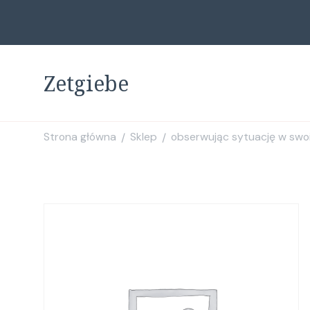
Zetgiebe
Strona główna
Sklep
obserwując sytuację w swoi
/
/