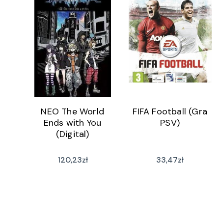
NEO The World
FIFA Football (Gra
Ends with You
PSV)
(Digital)
120,23
zł
33,47
zł