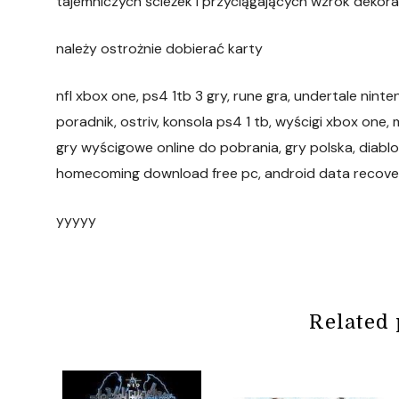
tajemniczych ścieżek i przyciągających wzrok dekora
należy ostrożnie dobierać karty
nfl xbox one, ps4 1tb 3 gry, rune gra, undertale nint
poradnik, ostriv, konsola ps4 1 tb, wyścigi xbox one, 
gry wyścigowe online do pobrania, gry polska, diablo 
homecoming download free pc, android data recovery
yyyyy
Related 