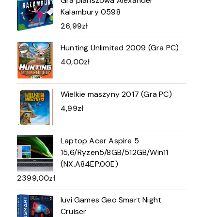
Gra planszowa Alexander
Kalambury 0598
26,99
zł
Hunting Unlimited 2009 (Gra PC)
40,00
zł
Wielkie maszyny 2017 (Gra PC)
4,99
zł
Laptop Acer Aspire 5
15,6/Ryzen5/8GB/512GB/Win11
(NX.A84EP.00E)
2399,00
zł
Iuvi Games Geo Smart Night
Cruiser