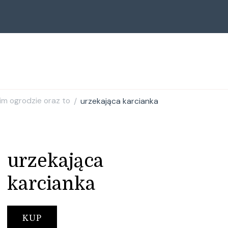
m ogrodzie oraz to
urzekająca karcianka
/
urzekająca
karcianka
KUP