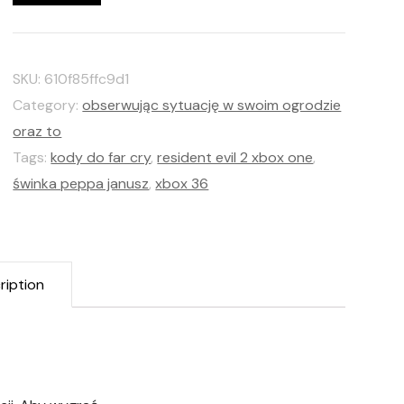
SKU:
610f85ffc9d1
Category:
obserwując sytuację w swoim ogrodzie
oraz to
Tags:
kody do far cry
,
resident evil 2 xbox one
,
świnka peppa janusz
,
xbox 36
ription