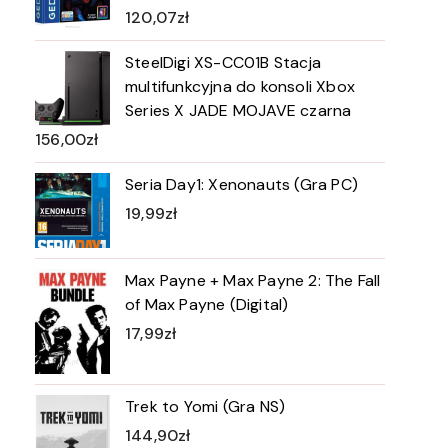
120,07
zł
SteelDigi XS-CC01B Stacja
multifunkcyjna do konsoli Xbox
Series X JADE MOJAVE czarna
156,00
zł
Seria Day1: Xenonauts (Gra PC)
19,99
zł
Max Payne + Max Payne 2: The Fall
of Max Payne (Digital)
17,99
zł
Trek to Yomi (Gra NS)
144,90
zł