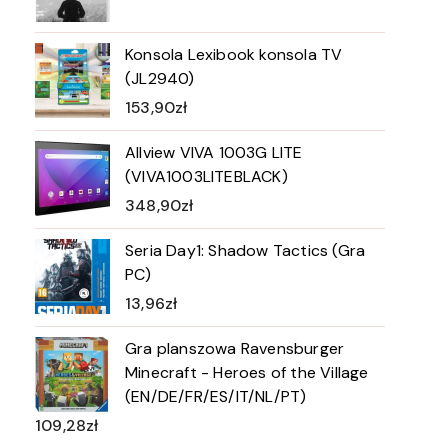
Konsola Lexibook konsola TV
(JL2940)
153,90
zł
Allview VIVA 1003G LITE
(VIVA1003LITEBLACK)
348,90
zł
Seria Day1: Shadow Tactics (Gra
PC)
13,96
zł
Gra planszowa Ravensburger
Minecraft - Heroes of the Village
(EN/DE/FR/ES/IT/NL/PT)
109,28
zł