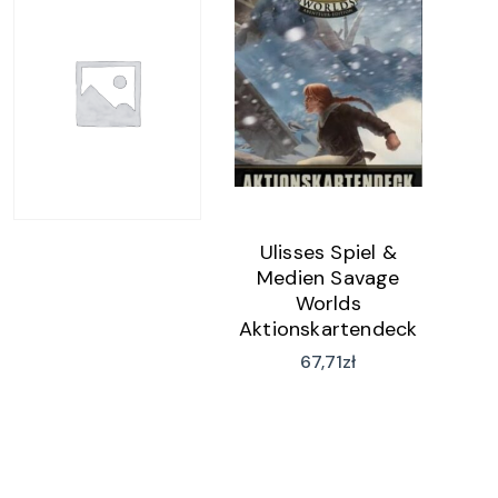
Ulisses Spiel &
Medien Savage
Worlds
Aktionskartendeck
(wersja niemiecka)
67,71
zł