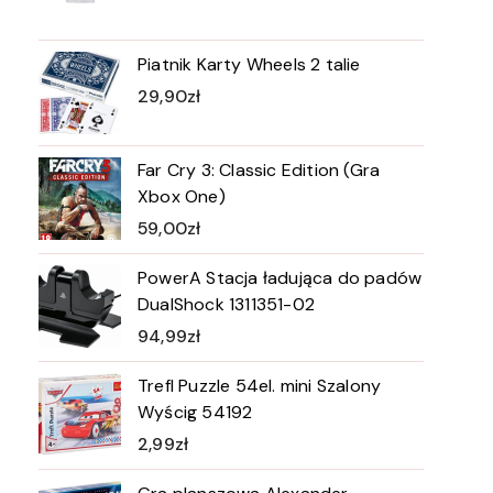
Piatnik Karty Wheels 2 talie
29,90
zł
Far Cry 3: Classic Edition (Gra
Xbox One)
59,00
zł
PowerA Stacja ładująca do padów
DualShock 1311351-02
94,99
zł
Trefl Puzzle 54el. mini Szalony
Wyścig 54192
2,99
zł