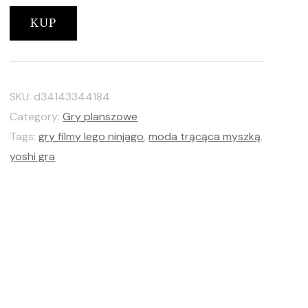
KUP
SKU:
d34143344184
Category:
Gry planszowe
Tags:
gry filmy lego ninjago
,
moda trącąca myszką
,
yoshi gra