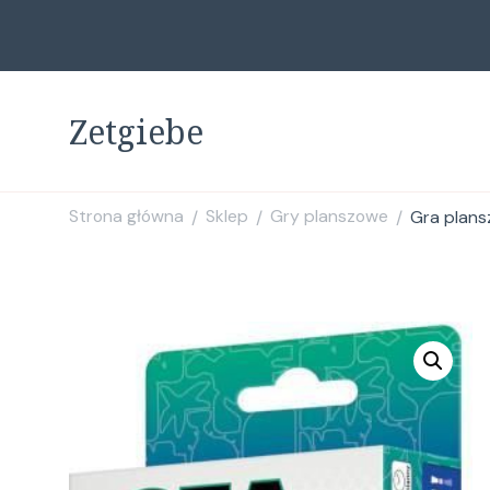
Zetgiebe
Strona główna
Sklep
Gry planszowe
Gra plans
/
/
/