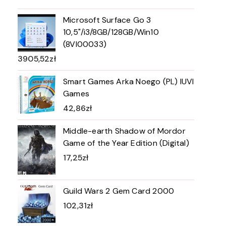
Microsoft Surface Go 3
10,5"/i3/8GB/128GB/Win10
(8VI00033)
3905,52
zł
Smart Games Arka Noego (PL) IUVI
Games
42,86
zł
Middle-earth Shadow of Mordor
Game of the Year Edition (Digital)
17,25
zł
Guild Wars 2 Gem Card 2000
102,31
zł