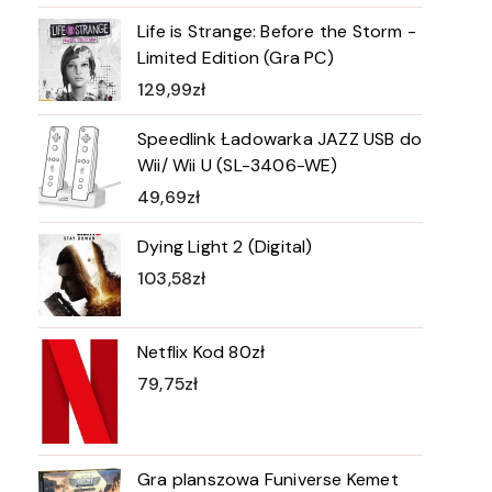
Life is Strange: Before the Storm -
Limited Edition (Gra PC)
129,99
zł
Speedlink Ładowarka JAZZ USB do
Wii/ Wii U (SL-3406-WE)
49,69
zł
Dying Light 2 (Digital)
103,58
zł
Netflix Kod 80zł
79,75
zł
Gra planszowa Funiverse Kemet