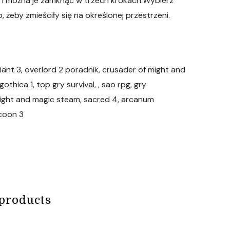
 i można je zamknąć w trzech krokach:Wybierz
 żeby zmieściły się na określonej przestrzeni.
ant 3, overlord 2 poradnik, crusader of might and
hica 1, top gry survival, , sao rpg, gry
might and magic steam, sacred 4, arcanum
ycoon 3
products