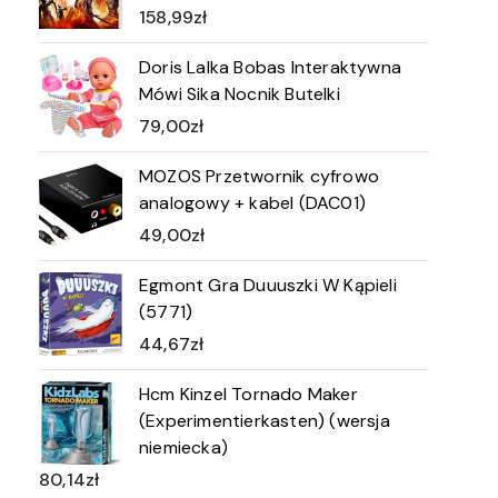
158,99
zł
Doris Lalka Bobas Interaktywna
Mówi Sika Nocnik Butelki
79,00
zł
MOZOS Przetwornik cyfrowo
analogowy + kabel (DAC01)
49,00
zł
Egmont Gra Duuuszki W Kąpieli
(5771)
44,67
zł
Hcm Kinzel Tornado Maker
(Experimentierkasten) (wersja
niemiecka)
80,14
zł