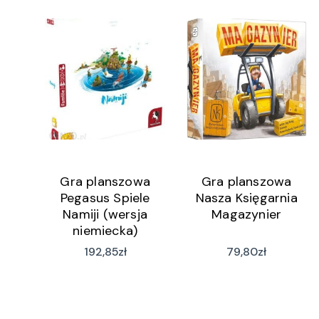
Gra planszowa
Gra planszowa
Pegasus Spiele
Nasza Księgarnia
Namiji (wersja
Magazynier
niemiecka)
192,85
zł
79,80
zł