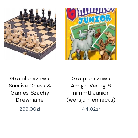
Gra planszowa
Gra planszowa
Sunrise Chess &
Amigo Verlag 6
Games Szachy
nimmt! Junior
Drewniane
(wersja niemiecka)
Klasyczne 50Cm
299,00
zł
44,02
zł