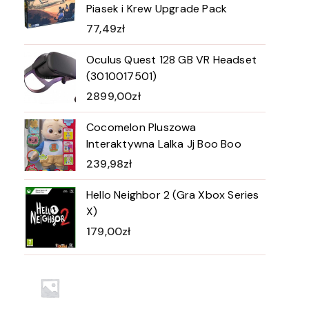
Piasek i Krew Upgrade Pack
77,49
zł
Oculus Quest 128 GB VR Headset
(3010017501)
2899,00
zł
Cocomelon Pluszowa
Interaktywna Lalka Jj Boo Boo
239,98
zł
Hello Neighbor 2 (Gra Xbox Series
X)
179,00
zł