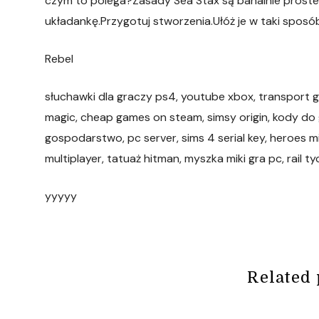
czym to polega?Zasady Sea Stax są banalnie proste
układankę.Przygotuj stworzenia.Ułóż je w taki sposób,
Rebel
słuchawki dla graczy ps4, youtube xbox, transport gi
magic, cheap games on steam, simsy origin, kody do got
gospodarstwo, pc server, sims 4 serial key, heroes 
multiplayer, tatuaż hitman, myszka miki gra pc, rail t
yyyyy
Related 