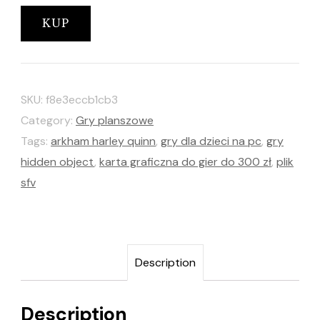
KUP
SKU:
f8e3eccb1cb3
Category:
Gry planszowe
Tags:
arkham harley quinn
,
gry dla dzieci na pc
,
gry
hidden object
,
karta graficzna do gier do 300 zł
,
plik
sfv
Description
Description