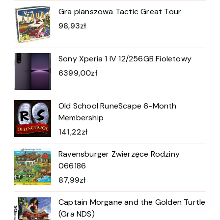
Gra planszowa Tactic Great Tour
98,93
zł
Sony Xperia 1 IV 12/256GB Fioletowy
6399,00
zł
Old School RuneScape 6-Month
Membership
141,22
zł
Ravensburger Zwierzęce Rodziny
066186
87,99
zł
Captain Morgane and the Golden Turtle
(Gra NDS)