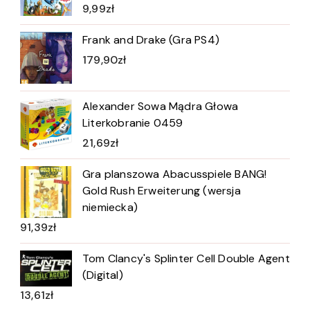
9,99
zł
Frank and Drake (Gra PS4)
179,90
zł
Alexander Sowa Mądra Głowa
Literkobranie 0459
21,69
zł
Gra planszowa Abacusspiele BANG!
Gold Rush Erweiterung (wersja
niemiecka)
91,39
zł
Tom Clancy's Splinter Cell Double Agent
(Digital)
13,61
zł