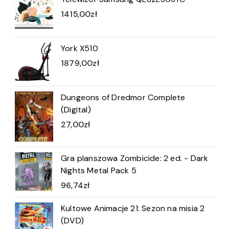
1415,00
zł
York X510
1879,00
zł
Dungeons of Dredmor Complete
(Digital)
27,00
zł
Gra planszowa Zombicide: 2 ed. - Dark
Nights Metal Pack 5
96,74
zł
Kultowe Animacje 21: Sezon na misia 2
(DVD)