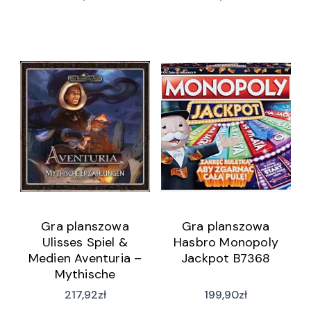
Gra planszowa
Gra planszowa
Ulisses Spiel &
Hasbro Monopoly
Medien Aventuria –
Jackpot B7368
Mythische
Geschichten Box
217,92
zł
199,90
zł
(wersja niemiecka)