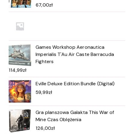
67,00
zł
Games Workshop Aeronautica
Imperialis T'Au Air Caste Barracuda
Fighters
114,99
zł
Eville Deluxe Edition Bundle (Digital)
59,99
zł
Gra planszowa Galakta This War of
Mine Czas Oblężenia
126,00
zł