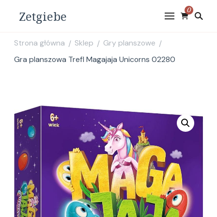
0
Zetgiebe
Strona główna
Sklep
Gry planszowe
/
/
/
Gra planszowa Trefl Magajaja Unicorns 02280