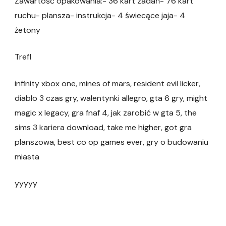
Zawartość opakowania:- 36 kart zadań- 76 kart
ruchu- plansza- instrukcja- 4 świecące jaja- 4
żetony
Trefl
infinity xbox one, mines of mars, resident evil licker,
diablo 3 czas gry, walentynki allegro, gta 6 gry, might
magic x legacy, gra fnaf 4, jak zarobić w gta 5, the
sims 3 kariera download, take me higher, got gra
planszowa, best co op games ever, gry o budowaniu
miasta
yyyyy