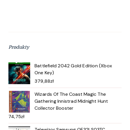
Produkty
Battlefield 2042 Gold Edition (Xbox
One Key)
379,88
zł
Wizards Of The Coast Magic The
Gathering Innistrad Midnight Hunt
Collector Booster
74,75
zł
Telewizor Samsung QE32LS03TC