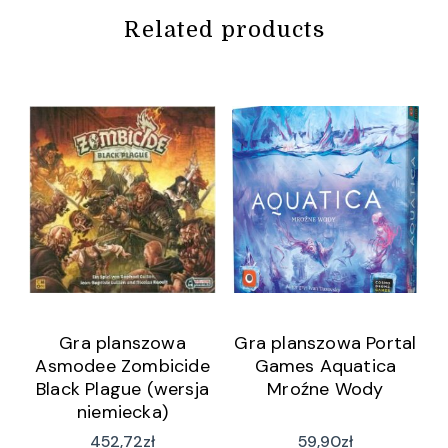
Related products
Gra planszowa
Gra planszowa Portal
Asmodee Zombicide
Games Aquatica
Black Plague (wersja
Mroźne Wody
niemiecka)
452,72
zł
59,90
zł