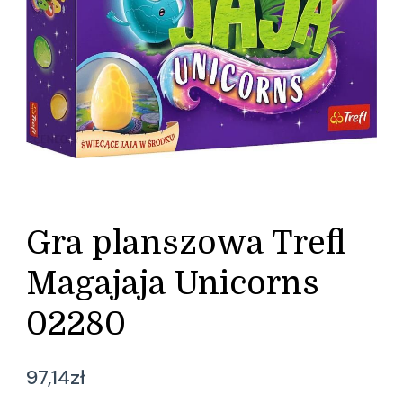
Gra planszowa Trefl
Magajaja Unicorns
02280
97,14
zł