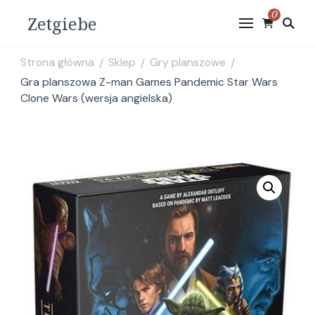
0
Zetgiebe
Strona główna
Sklep
Gry planszowe
/
/
/
Gra planszowa Z-man Games Pandemic Star Wars
Clone Wars (wersja angielska)