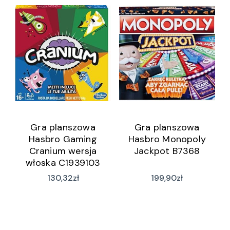
Gra planszowa
Gra planszowa
Hasbro Gaming
Hasbro Monopoly
Cranium wersja
Jackpot B7368
włoska C1939103
130,32
zł
199,90
zł