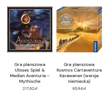
Gra planszowa
Gra planszowa
Ulisses Spiel &
Kosmos Cartaventura
Medien Aventuria –
Karawanen (wersja
Mythische
niemiecka)
Geschichten Box
217,92
zł
65,94
zł
(wersja niemiecka)