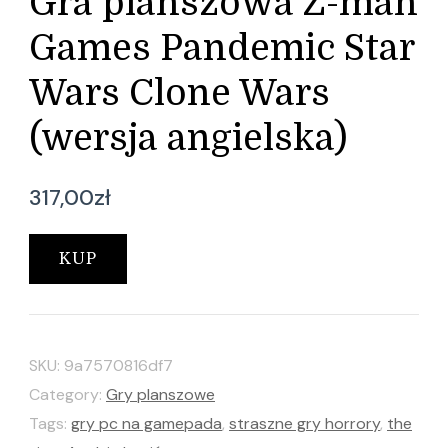
Gra planszowa Z-man
Games Pandemic Star
Wars Clone Wars
(wersja angielska)
317,00
zł
KUP
SKU:
9a7570816df7
Category:
Gry planszowe
Tags:
gry pc na gamepada
,
straszne gry horrory
,
the