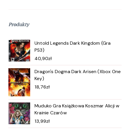
Produkty
Untold Legends Dark Kingdom (Gra
PS3)
40,90
zł
Dragon's Dogma Dark Arisen (Xbox One
Key)
18,76
zł
Muduko Gra Książkowa Koszmar Alicji w
Krainie Czarów
13,99
zł