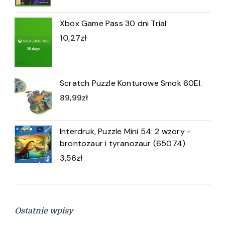
Xbox Game Pass 30 dni Trial
10,27
zł
Scratch Puzzle Konturowe Smok 60El.
89,99
zł
Interdruk, Puzzle Mini 54: 2 wzory -
brontozaur i tyranozaur (65074)
3,56
zł
Ostatnie wpisy