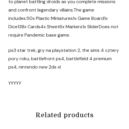
to planet battling droids as you complete missions
and confront legendary villains.The game
includes:50x Plastic Miniatures1x Game Board1x
Dice138x Cards4x Sheet6x Markers1x SliderDoes not
require Pandemic base game.
ps3 star trek, gry na playstation 2, the sims 4 cztery
pory roku, battlefront ps4, battlefield 4 premium
ps4, nintendo new 2ds xl
yyyyy
Related products