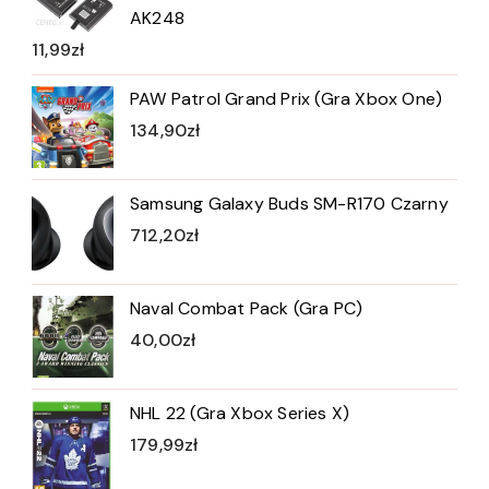
AK248
11,99
zł
PAW Patrol Grand Prix (Gra Xbox One)
134,90
zł
Samsung Galaxy Buds SM-R170 Czarny
712,20
zł
Naval Combat Pack (Gra PC)
40,00
zł
NHL 22 (Gra Xbox Series X)
179,99
zł