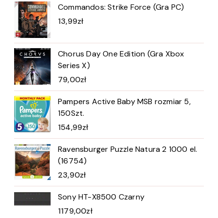
Commandos: Strike Force (Gra PC)
13,99
zł
Chorus Day One Edition (Gra Xbox
Series X)
79,00
zł
Pampers Active Baby MSB rozmiar 5,
150Szt.
154,99
zł
Ravensburger Puzzle Natura 2 1000 el.
(16754)
23,90
zł
Sony HT-X8500 Czarny
1179,00
zł