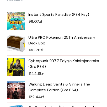
Instant Sports Paradise (PS4 Key)
96,07
zł
Ultra PRO Pokemon 25Th Anniversary
Deck Box
136,78
zł
Cyberpunk 2077 Edycja Kolekcjonerska
(Gra PS4)
1144,18
zł
Walking Dead Saints & Sinners The
Complete Edition (Gra PS4)
122,44
zł