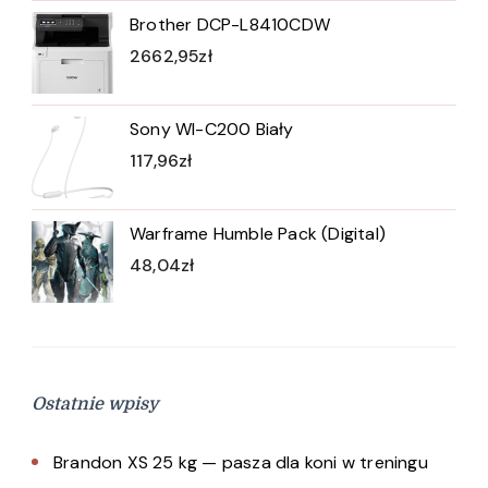
Brother DCP-L8410CDW
2662,95
zł
Sony WI-C200 Biały
117,96
zł
Warframe Humble Pack (Digital)
48,04
zł
Ostatnie wpisy
Brandon XS 25 kg — pasza dla koni w treningu