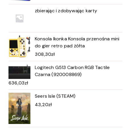
zbierając i zdobywając karty
Konsola Ikonka Konsola przenośna mini
do gier retro pad żółta
308,30
zł
Logitech G513 Carbon RGB Tactile
Czarna (920008869)
636,03
zł
Seers Isle (STEAM)
43,20
zł