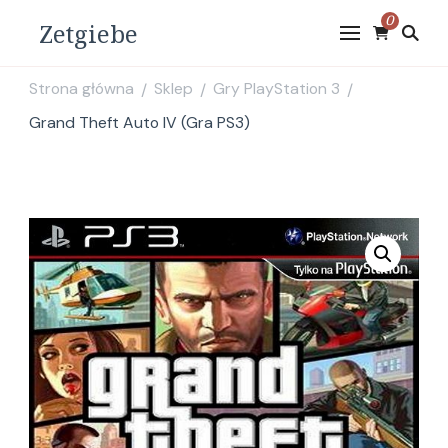
0
Zetgiebe
Strona główna
Sklep
Gry PlayStation 3
/
/
/
Grand Theft Auto IV (Gra PS3)