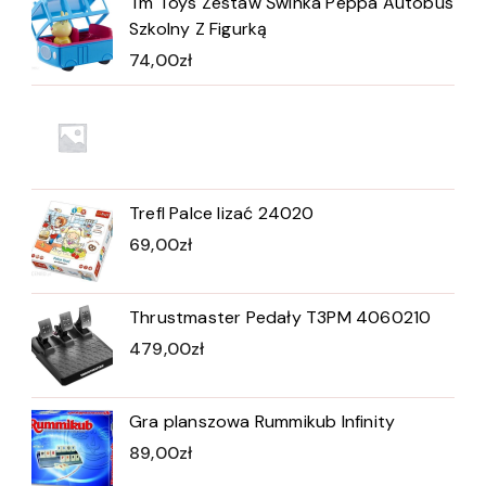
Tm Toys Zestaw Świnka Peppa Autobus
Szkolny Z Figurką
74,00
zł
Trefl Palce lizać 24020
69,00
zł
Thrustmaster Pedały T3PM 4060210
479,00
zł
Gra planszowa Rummikub Infinity
89,00
zł