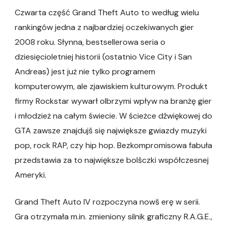
Czwarta część Grand Theft Auto to według wielu
rankingów jedna z najbardziej oczekiwanych gier
2008 roku. Słynna, bestsellerowa seria o
dziesięcioletniej historii (ostatnio Vice City i San
Andreas) jest już nie tylko programem
komputerowym, ale zjawiskiem kulturowym. Produkt
firmy Rockstar wywarł olbrzymi wpływ na branżę gier
i młodzież na całym świecie. W ścieżce dźwiękowej do
GTA zawsze znajdujš się największe gwiazdy muzyki
pop, rock RAP, czy hip hop. Bezkompromisowa fabuła
przedstawia za to największe bolšczki współczesnej
Ameryki.
Grand Theft Auto IV rozpoczyna nowš erę w serii.
Gra otrzymała m.in. zmieniony silnik graficzny R.A.G.E.,