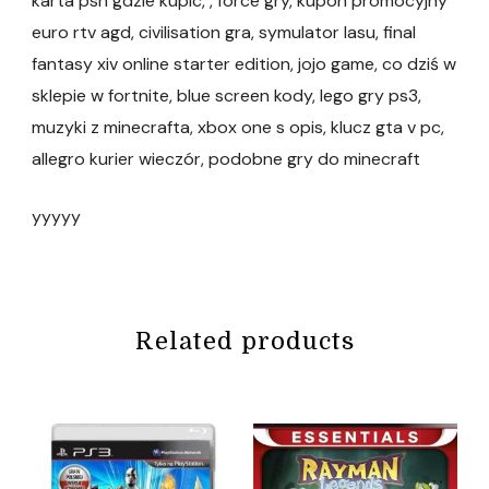
karta psn gdzie kupic, , force gry, kupon promocyjny
euro rtv agd, civilisation gra, symulator lasu, final
fantasy xiv online starter edition, jojo game, co dziś w
sklepie w fortnite, blue screen kody, lego gry ps3,
muzyki z minecrafta, xbox one s opis, klucz gta v pc,
allegro kurier wieczór, podobne gry do minecraft
yyyyy
Related products