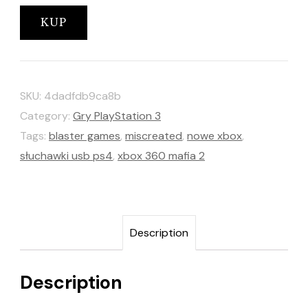
KUP
SKU:
4dadfdb9ca8b
Category:
Gry PlayStation 3
Tags:
blaster games
,
miscreated
,
nowe xbox
,
słuchawki usb ps4
,
xbox 360 mafia 2
Description
Description