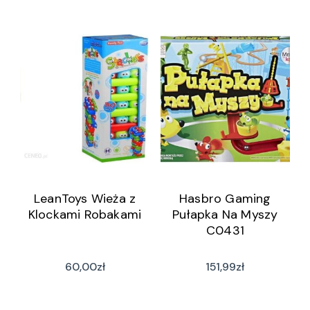
LeanToys Wieża z
Hasbro Gaming
Klockami Robakami
Pułapka Na Myszy
C0431
60,00
zł
151,99
zł