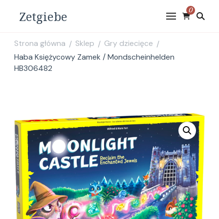
0
Zetgiebe
Strona główna
Sklep
Gry dziecięce
/
/
/
Haba Księżycowy Zamek / Mondscheinhelden
HB306482