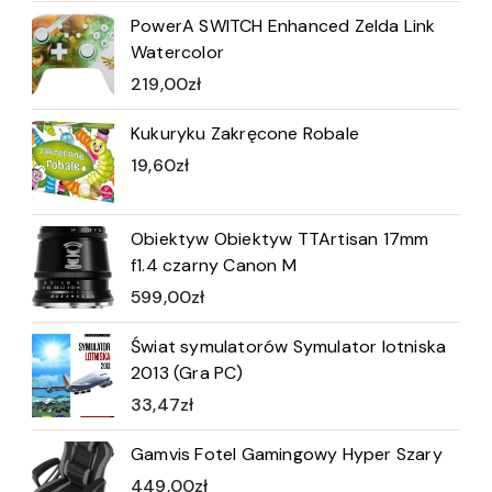
PowerA SWITCH Enhanced Zelda Link
Watercolor
219,00
zł
Kukuryku Zakręcone Robale
19,60
zł
Obiektyw Obiektyw TTArtisan 17mm
f1.4 czarny Canon M
599,00
zł
Świat symulatorów Symulator lotniska
2013 (Gra PC)
33,47
zł
Gamvis Fotel Gamingowy Hyper Szary
449,00
zł