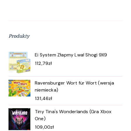
Produkty
Ei System Złapmy Lwa! Shogi 9X9
112,79
zł
Ravensburger Wort für Wort (wersja
niemiecka)
131,46
zł
Tiny Tina's Wonderlands (Gra Xbox
One)
109,00
zł