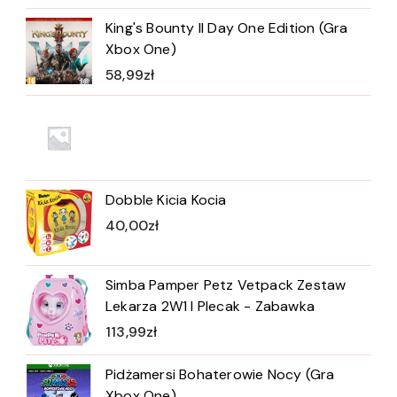
King's Bounty II Day One Edition (Gra
Xbox One)
58,99
zł
Dobble Kicia Kocia
40,00
zł
Simba Pamper Petz Vetpack Zestaw
Lekarza 2W1 I Plecak - Zabawka
113,99
zł
Pidżamersi Bohaterowie Nocy (Gra
Xbox One)