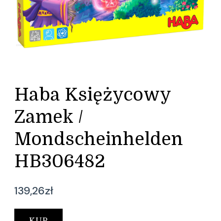
Haba Księżycowy
Zamek /
Mondscheinhelden
HB306482
139,26
zł