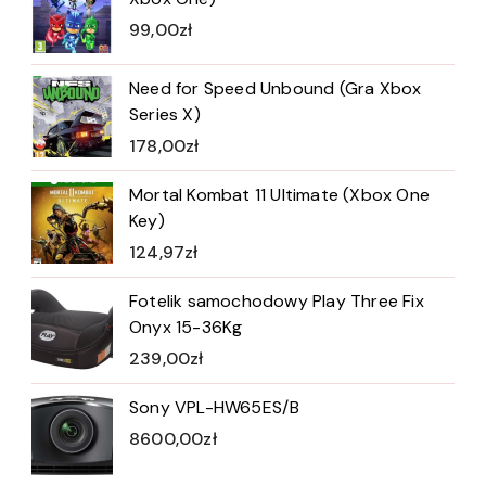
99,00
zł
Need for Speed Unbound (Gra Xbox
Series X)
178,00
zł
Mortal Kombat 11 Ultimate (Xbox One
Key)
124,97
zł
Fotelik samochodowy Play Three Fix
Onyx 15-36Kg
239,00
zł
Sony VPL-HW65ES/B
8600,00
zł