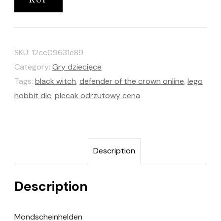
KUP
SKU:
12cc09631e89
Category:
Gry dziecięce
Tags:
black witch
,
defender of the crown online
,
lego
hobbit dlc
,
plecak odrzutowy cena
Description
Description
Mondscheinhelden