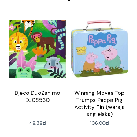
Djeco DuoZanimo
Winning Moves Top
DJ08530
Trumps Peppa Pig
Activity Tin (wersja
angielska)
48,38
zł
106,00
zł