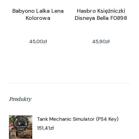
Babyono Lalka Lena
Hasbro Księżniczki
Kolorowa
Disneya Bella F0898
45,00
zł
45,90
zł
Produkty
Tank Mechanic Simulator (PS4 Key)
151,41
zł