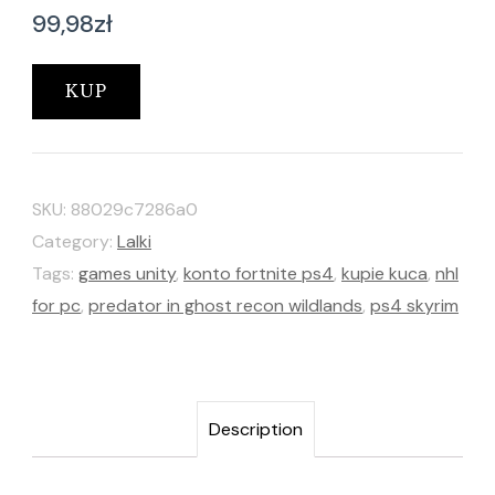
99,98
zł
KUP
SKU:
88029c7286a0
Category:
Lalki
Tags:
games unity
,
konto fortnite ps4
,
kupie kuca
,
nhl
for pc
,
predator in ghost recon wildlands
,
ps4 skyrim
Description