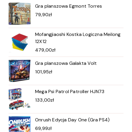
Gra planszowa Egmont Torres
79,90
zł
Mofangjiaoshi Kostka Logiczna Meilong
12X12
479,00
zł
Gra planszowa Galakta Volt
101,95
zł
Mega Psi Patrol Patroller HJN73
133,00
zł
Onrush Edycja Day One (Gra PS4)
69,99
zł