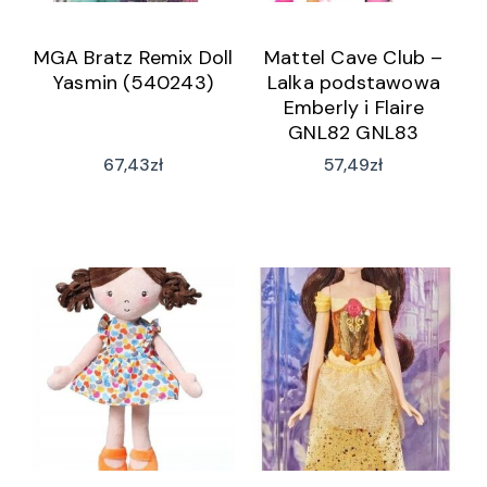
MGA Bratz Remix Doll
Mattel Cave Club –
Yasmin (540243)
Lalka podstawowa
Emberly i Flaire
GNL82 GNL83
67,43
zł
57,49
zł