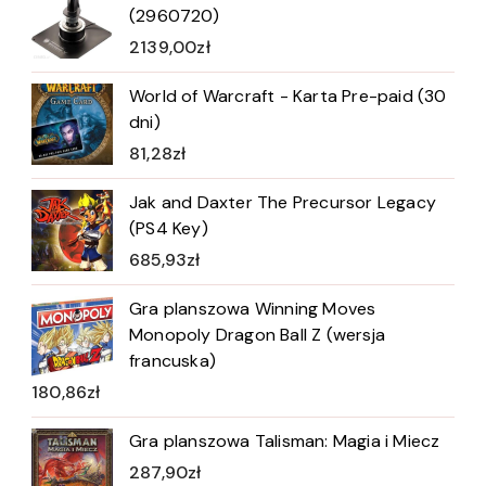
(2960720)
2139,00
zł
World of Warcraft - Karta Pre-paid (30
dni)
81,28
zł
Jak and Daxter The Precursor Legacy
(PS4 Key)
685,93
zł
Gra planszowa Winning Moves
Monopoly Dragon Ball Z (wersja
francuska)
180,86
zł
Gra planszowa Talisman: Magia i Miecz
287,90
zł