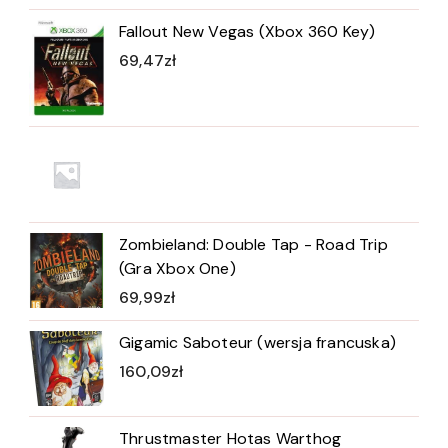
Fallout New Vegas (Xbox 360 Key)
69,47
zł
Zombieland: Double Tap - Road Trip
(Gra Xbox One)
69,99
zł
Gigamic Saboteur (wersja francuska)
160,09
zł
Thrustmaster Hotas Warthog