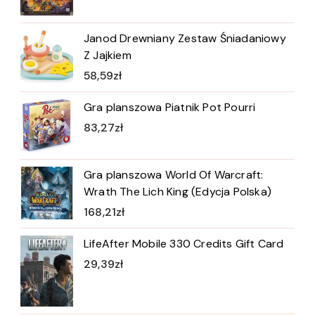
Janod Drewniany Zestaw Śniadaniowy
Z Jajkiem
58,59
zł
Gra planszowa Piatnik Pot Pourri
83,27
zł
Gra planszowa World Of Warcraft:
Wrath The Lich King (Edycja Polska)
168,21
zł
LifeAfter Mobile 330 Credits Gift Card
29,39
zł