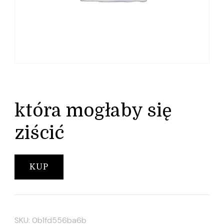
która mogłaby się
ziścić
KUP
SKU:
0b1fd556ba6b