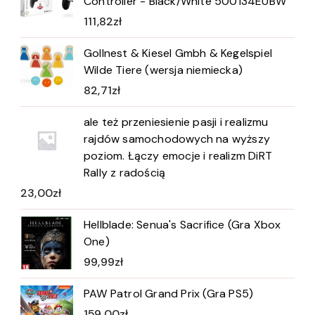
Controller - Black/White 500134EUBW
111,82
zł
Gollnest & Kiesel Gmbh & Kegelspiel
Wilde Tiere (wersja niemiecka)
82,71
zł
ale też przeniesienie pasji i realizmu
rajdów samochodowych na wyższy
poziom. Łączy emocje i realizm DiRT
Rally z radością
23,00
zł
Hellblade: Senua's Sacrifice (Gra Xbox
One)
99,99
zł
PAW Patrol Grand Prix (Gra PS5)
159,00
zł