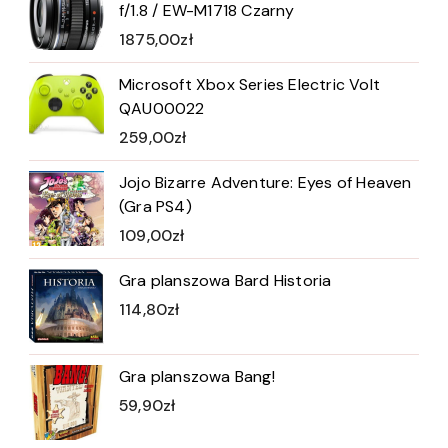
f/1.8 / EW-M1718 Czarny
1875,00
zł
Microsoft Xbox Series Electric Volt
QAU00022
259,00
zł
Jojo Bizarre Adventure: Eyes of Heaven
(Gra PS4)
109,00
zł
Gra planszowa Bard Historia
114,80
zł
Gra planszowa Bang!
59,90
zł