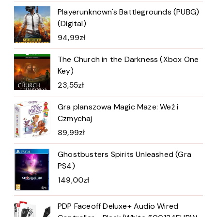
Playerunknown's Battlegrounds (PUBG)
(Digital)
94,99
zł
The Church in the Darkness (Xbox One
Key)
23,55
zł
Gra planszowa Magic Maze: Weź i
Czmychaj
89,99
zł
Ghostbusters Spirits Unleashed (Gra
PS4)
149,00
zł
PDP Faceoff Deluxe+ Audio Wired