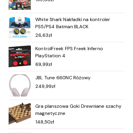
White Shark Nakładki na kontroler
PS5/PS4 Batman BLACK
26,63
zł
KontrolFreek FPS Freek Inferno
PlayStation 4
69,99
zł
JBL Tune 660NC Różowy
249,99
zł
Gra planszowa Goki Drewniane szachy
magnetyczne
148,50
zł