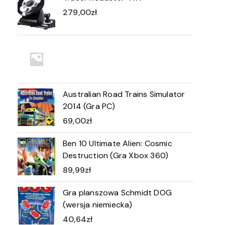
279,00
zł
Australian Road Trains Simulator
2014 (Gra PC)
69,00
zł
Ben 10 Ultimate Alien: Cosmic
Destruction (Gra Xbox 360)
89,99
zł
Gra planszowa Schmidt DOG
(wersja niemiecka)
40,64
zł