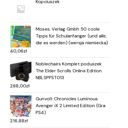
Kopciuszek
Moses. Verlag Gmbh 50 coole
Tipps für Schulanfanger (und alle,
die es werden) (wersja niemiecka)
40,06
zł
Noblechairs Komplet poduszek
The Elder Scrolls Online Edition
NBLSPPST013
288,00
zł
Gunvolt Chronicles Luminous
Avenger iX 2 Limited Edition (Gra
PS4)
216,88
zł