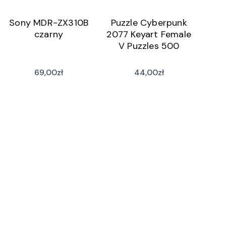
Sony MDR-ZX310B
Puzzle Cyberpunk
czarny
2077 Keyart Female
V Puzzles 500
69,00
zł
44,00
zł