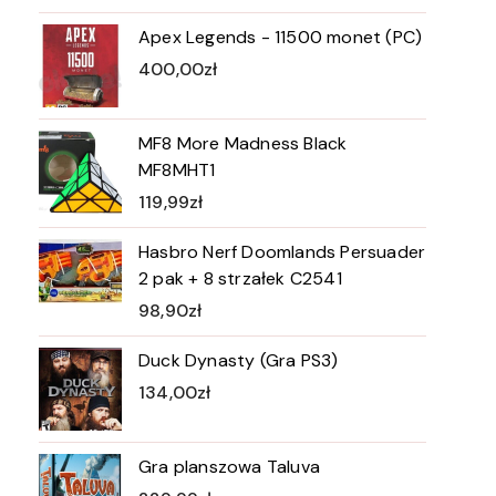
Apex Legends - 11500 monet (PC)
400,00
zł
MF8 More Madness Black
MF8MHT1
119,99
zł
Hasbro Nerf Doomlands Persuader
2 pak + 8 strzałek C2541
98,90
zł
Duck Dynasty (Gra PS3)
134,00
zł
Gra planszowa Taluva