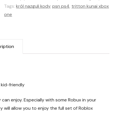
Tags:
król nazguli kody
,
psn ps4
,
tritton kunai xbox
one
ription
 kid-friendly
y can enjoy. Especially with some Robux in your
will allow you to enjoy the full set of Roblox