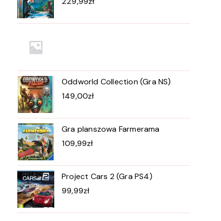
229,99
zł
Oddworld Collection (Gra NS)
149,00
zł
Gra planszowa Farmerama
109,99
zł
Project Cars 2 (Gra PS4)
99,99
zł