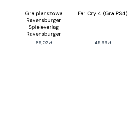
Gra planszowa
Far Cry 4 (Gra PS4)
Ravensburger
Spieleverlag
Ravensburger
Verlag Differix
89,02
zł
49,99
zł
(wersja niemiecka)