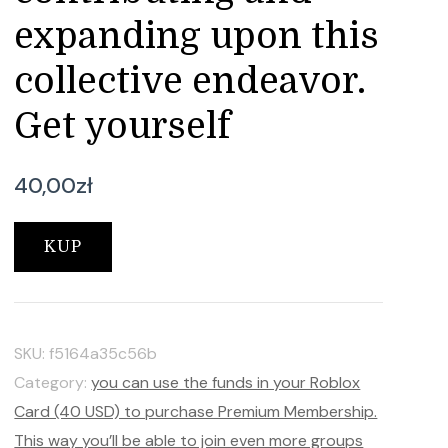
expanding upon this
collective endeavor.
Get yourself
40,00
zł
KUP
SKU:
f5164a35c56b
Category:
you can use the funds in your Roblox
Card (40 USD) to purchase Premium Membership.
This way you’ll be able to join even more groups