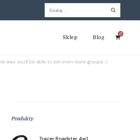
Szukaj:
0
Sklep
Blog
s way you’ll be able to join even more groups
/
Produkty
Tracer Roadster 4w1