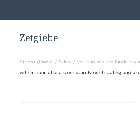
Zetgiebe
Strona główna
Sklep
you can use the funds in y
/
/
with millions of users constantly contributing and ex