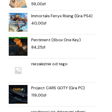
59,00
zł
Immortals Fenyx Rising (Gra PS4)
40,00
zł
Pentiment (Xbox One Key)
84,25
zł
niezależnie od tego
Project CARS GOTY (Gra PC)
119,00
zł
rządzącej się dziwnymi siłami.