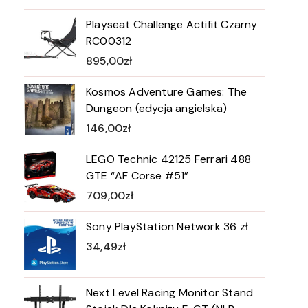
Playseat Challenge Actifit Czarny
RC00312
895,00
zł
Kosmos Adventure Games: The
Dungeon (edycja angielska)
146,00
zł
LEGO Technic 42125 Ferrari 488
GTE “AF Corse #51”
709,00
zł
Sony PlayStation Network 36 zł
34,49
zł
Next Level Racing Monitor Stand