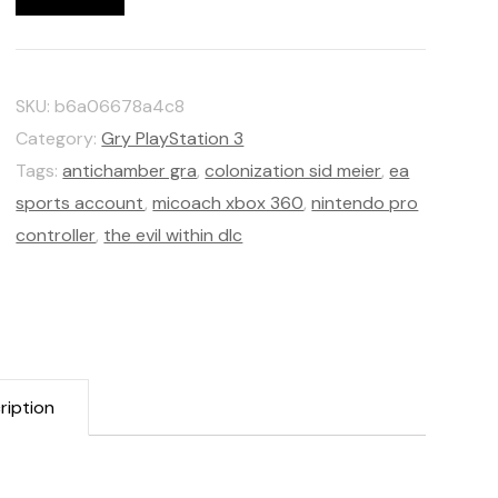
SKU:
b6a06678a4c8
Category:
Gry PlayStation 3
Tags:
antichamber gra
,
colonization sid meier
,
ea
sports account
,
micoach xbox 360
,
nintendo pro
controller
,
the evil within dlc
ription