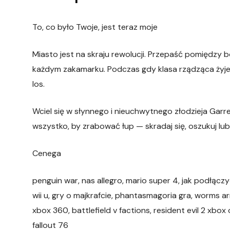
To, co było Twoje, jest teraz moje
Miasto jest na skraju rewolucji. Przepaść pomiędzy b
każdym zakamarku. Podczas gdy klasa rządząca żyje 
los.
Wciel się w słynnego i nieuchwytnego złodzieja Garret
wszystko, by zrabować łup — skradaj się, oszukuj lub 
Cenega
penguin war, nas allegro, mario super 4, jak podłącz
wii u, gry o majkrafcie, phantasmagoria gra, worms a
xbox 360, battlefield v factions, resident evil 2 xbo
fallout 76