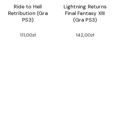
Ride to Hell
Lightning Returns
Retribution (Gra
Final Fantasy XIII
PS3)
(Gra PS3)
111,00
zł
142,00
zł