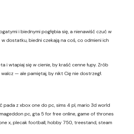
ogatymi i biednymi pogłębia się, a nienawiść czuć w
w dostatku, biedni czekają na coś, co odmieni ich
a i wtapiaj się w cienie, by kraść cenne łupy. Zrób
walcz — ale pamiętaj, by nikt Cię nie dostrzegł.
yć pada z xbox one do pc, sims 4 pl, mario 3d world
rmageddon pc, gta 5 for free online, game of thrones
x one x, plecak football, hobby 750, treestand, steam