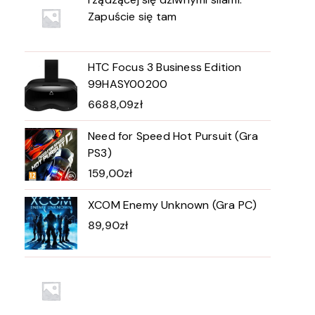
Zapuście się tam
HTC Focus 3 Business Edition
99HASY00200
6688,09
zł
Need for Speed Hot Pursuit (Gra
PS3)
159,00
zł
XCOM Enemy Unknown (Gra PC)
89,90
zł