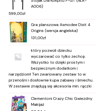
Stojak Dla Kokpitu F-GT (NLR-
A006)
599,00
zł
Gra planszowa Asmodee Dixit 4
Origins (wersja angielska)
131,00
zł
który pozwoli dziecku
wyczarować co tylko zechcę.
Wszystko to dzięki prostym i
bezpiecznym dodatkom i
narzędziom! Ten zwariowany zestaw to w
przenośni i dosłownie kupa zabawy i śmiechu.
W zestawie znajdują się akcesoria min. rączki
Clementoni Crazy Chic Gwiezdny
Makijaż