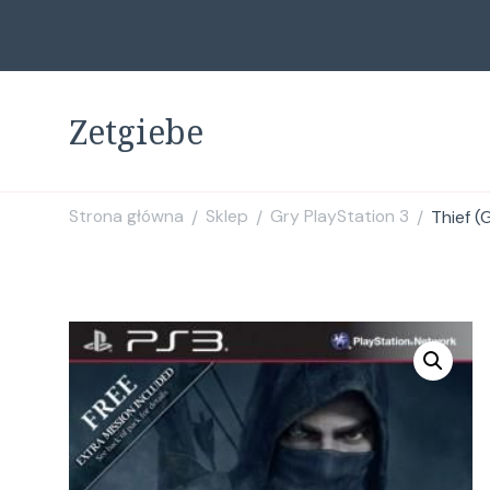
Zetgiebe
Strona główna
Sklep
Gry PlayStation 3
Thief (
/
/
/