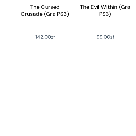
The Cursed
The Evil Within (Gra
Crusade (Gra PS3)
PS3)
142,00
zł
99,00
zł