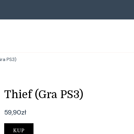
Gra PS3)
Thief (Gra PS3)
59,90
zł
KUP