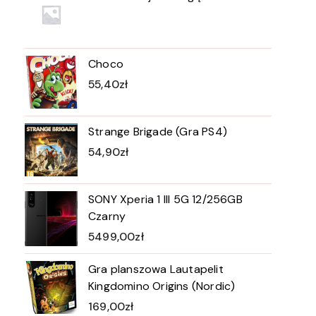
Choco
55,40
zł
Strange Brigade (Gra PS4)
54,90
zł
SONY Xperia 1 III 5G 12/256GB
Czarny
5499,00
zł
Gra planszowa Lautapelit
Kingdomino Origins (Nordic)
169,00
zł