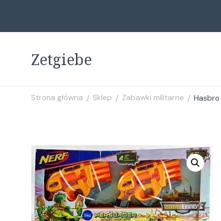
Zetgiebe
Strona główna
Sklep
Zabawki militarne
Hasbro 
/
/
/