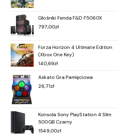
Głośniki Fenda F&D F5060X
797,00
zł
Forza Horizon 4 Ultimate Edition
(Xbox One Key)
140,69
zł
Askato Gra Pamięciowa
26,71
zł
Konsola Sony PlayStation 4 Slim
500GB Czarny
1549,00
zł