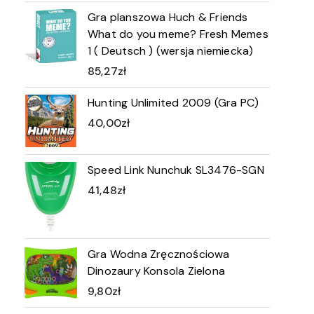
Gra planszowa Huch & Friends
What do you meme? Fresh Memes
1 ( Deutsch ) (wersja niemiecka)
85,27
zł
Hunting Unlimited 2009 (Gra PC)
40,00
zł
Speed Link Nunchuk SL3476-SGN
41,48
zł
Gra Wodna Zręcznościowa
Dinozaury Konsola Zielona
9,80
zł