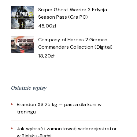
Sniper Ghost Warrior 3 Edycja
Season Pass (Gra PC)
45,00
zł
Company of Heroes 2 German
Commanders Collection (Digital)
18,20
zł
Ostatnie wpisy
Brandon XS 25 kg — pasza dla koni w
treningu
Jak wybrać i zamontować wideorejestrator
w Bielsku-Białej