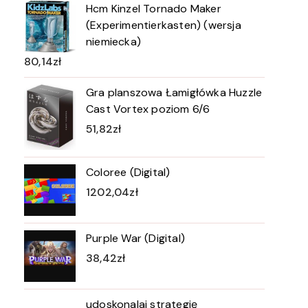
Hcm Kinzel Tornado Maker
(Experimentierkasten) (wersja
niemiecka)
80,14
zł
Gra planszowa Łamigłówka Huzzle
Cast Vortex poziom 6/6
51,82
zł
Coloree (Digital)
1202,04
zł
Purple War (Digital)
38,42
zł
udoskonalaj strategię