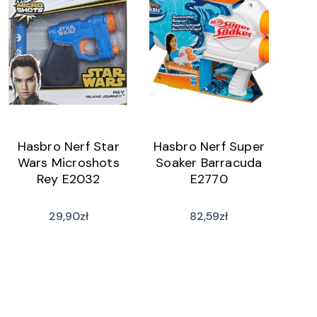
Hasbro Nerf Star
Hasbro Nerf Super
Wars Microshots
Soaker Barracuda
Rey E2032
E2770
29,90
zł
82,59
zł