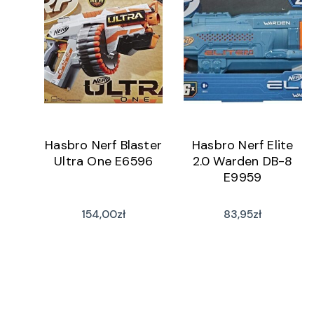
Hasbro Nerf Blaster
Hasbro Nerf Elite
Ultra One E6596
2.0 Warden DB-8
E9959
154,00
zł
83,95
zł