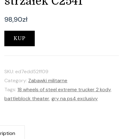
strzałek C2541
98,90
zł
KUP
SKU:
ed7edd52ff09
Category:
Zabawki militarne
Tags:
18 wheels of steel extreme trucker 2 kody
,
battleblock theater
,
gry na ps4 exclusivy
ription