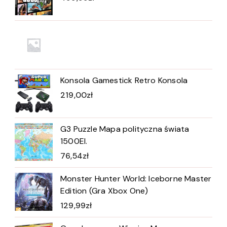
Konsola Gamestick Retro Konsola
219,00
zł
G3 Puzzle Mapa polityczna świata
1500El.
76,54
zł
Monster Hunter World: Iceborne Master
Edition (Gra Xbox One)
129,99
zł