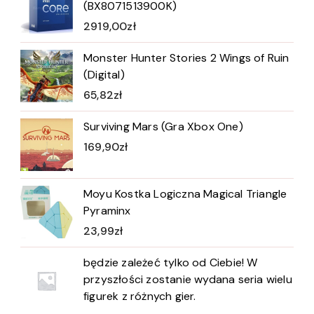
(BX8071513900K)
2919,00
zł
Monster Hunter Stories 2 Wings of Ruin
(Digital)
65,82
zł
Surviving Mars (Gra Xbox One)
169,90
zł
Moyu Kostka Logiczna Magical Triangle
Pyraminx
23,99
zł
będzie zależeć tylko od Ciebie! W
przyszłości zostanie wydana seria wielu
figurek z różnych gier.