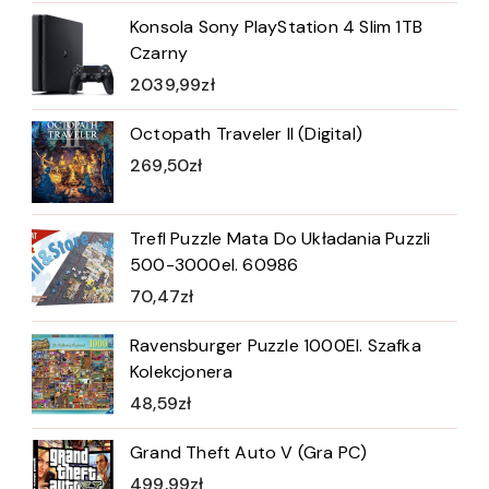
Konsola Sony PlayStation 4 Slim 1TB
Czarny
2039,99
zł
Octopath Traveler II (Digital)
269,50
zł
Trefl Puzzle Mata Do Układania Puzzli
500-3000el. 60986
70,47
zł
Ravensburger Puzzle 1000El. Szafka
Kolekcjonera
48,59
zł
Grand Theft Auto V (Gra PC)
499,99
zł