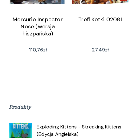
Mercurio Inspector
Trefl Kotki 02081
Nose (wersja
hiszpańska)
110,76
zł
27,49
zł
Produkty
Exploding Kittens - Streaking Kittens
(Edycja Angielska)