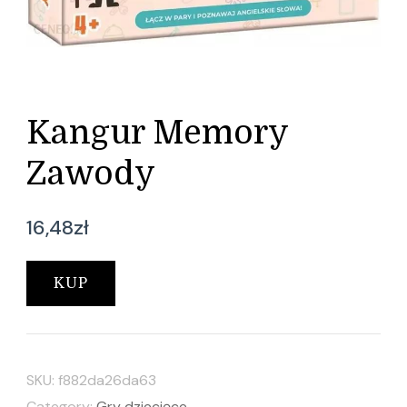
Kangur Memory
Zawody
16,48
zł
KUP
SKU:
f882da26da63
Category:
Gry dziecięce