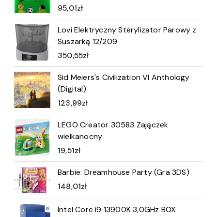
95,01
zł
Lovi Elektryczny Sterylizator Parowy z
Suszarką 12/209
350,55
zł
Sid Meiers's Civilization VI Anthology
(Digital)
123,99
zł
LEGO Creator 30583 Zajączek
wielkanocny
19,51
zł
Barbie: Dreamhouse Party (Gra 3DS)
148,01
zł
Intel Core i9 13900K 3,0GHz BOX