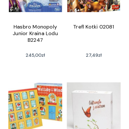
Hasbro Monopoly
Trefl Kotki 02081
Junior Kraina Lodu
B2247
245,00
zł
27,49
zł