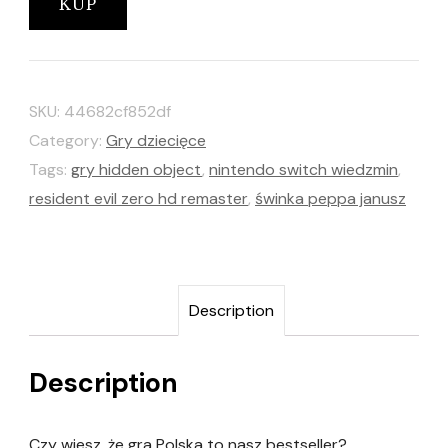
KUP
SKU:
44682cf852df
Category:
Gry dziecięce
Tags:
gry hidden object
,
nintendo switch wiedzmin
,
resident evil zero hd remaster
,
świnka peppa janusz
Description
Description
Czy wiesz, że gra Polska to nasz bestseller?