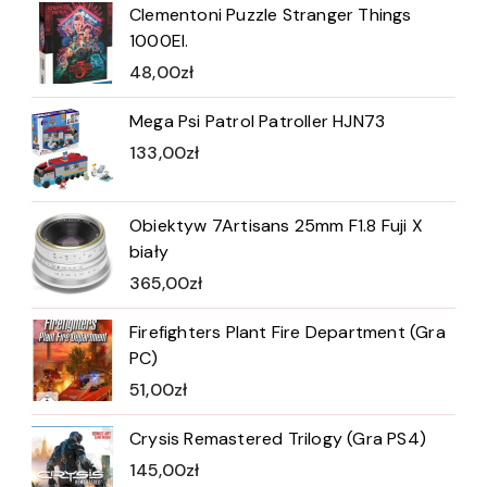
Clementoni Puzzle Stranger Things
1000El.
48,00
zł
Mega Psi Patrol Patroller HJN73
133,00
zł
Obiektyw 7Artisans 25mm F1.8 Fuji X
biały
365,00
zł
Firefighters Plant Fire Department (Gra
PC)
51,00
zł
Crysis Remastered Trilogy (Gra PS4)
145,00
zł