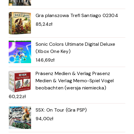
Gra planszowa Trefl Santiago 02304
85,24
zł
Sonic Colors Ultimate Digital Deluxe
(Xbox One Key)
146,69
zł
Präsenz Medien & Verlag Prasenz
Medien & Verlag Memo-Spiel Vogel
beobachten (wersja niemiecka)
60,22
zł
SSX: On Tour (Gra PSP)
94,00
zł