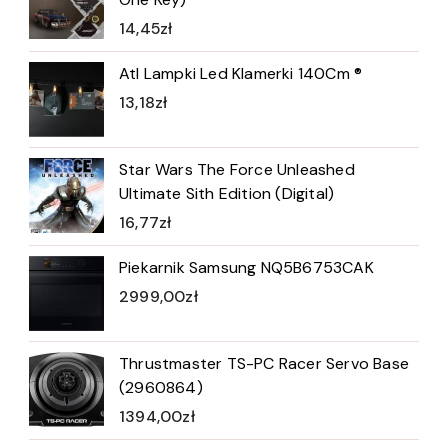
14,45
zł
Atl Lampki Led Klamerki 140Cm ®
13,18
zł
Star Wars The Force Unleashed
Ultimate Sith Edition (Digital)
16,77
zł
Piekarnik Samsung NQ5B6753CAK
2999,00
zł
Thrustmaster TS-PC Racer Servo Base
(2960864)
1394,00
zł