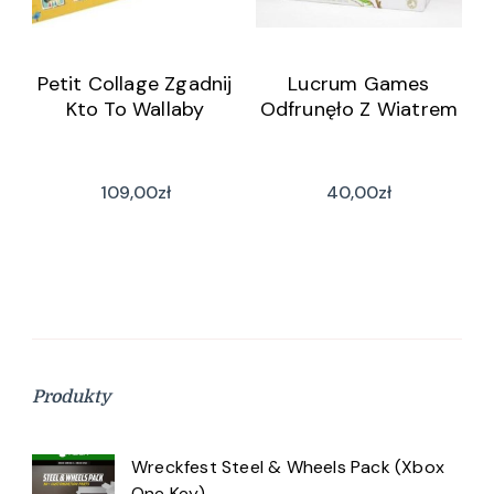
Petit Collage Zgadnij
Lucrum Games
Kto To Wallaby
Odfrunęło Z Wiatrem
109,00
zł
40,00
zł
Produkty
Wreckfest Steel & Wheels Pack (Xbox
One Key)