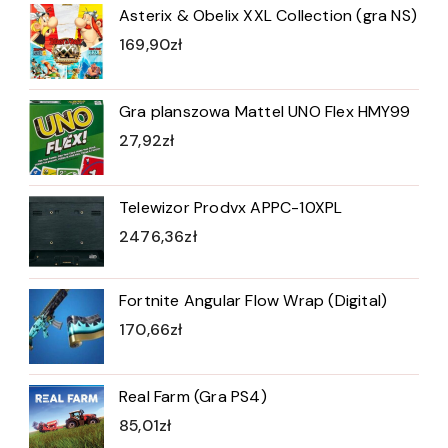
Asterix & Obelix XXL Collection (gra NS)
169,90
zł
Gra planszowa Mattel UNO Flex HMY99
27,92
zł
Telewizor Prodvx APPC-10XPL
2476,36
zł
Fortnite Angular Flow Wrap (Digital)
170,66
zł
Real Farm (Gra PS4)
85,01
zł