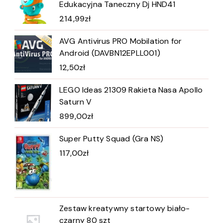
Edukacyjna Taneczny Dj HND41
214,99
zł
AVG Antivirus PRO Mobilation for
Android (DAVBN12EPLL001)
12,50
zł
LEGO Ideas 21309 Rakieta Nasa Apollo
Saturn V
899,00
zł
Super Putty Squad (Gra NS)
117,00
zł
Zestaw kreatywny startowy biało-
czarny 80 szt