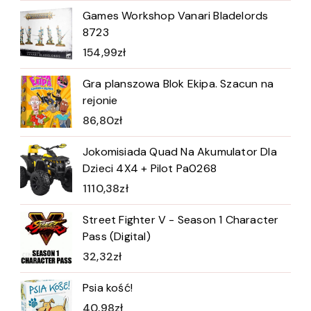
Games Workshop Vanari Bladelords
8723
154,99
zł
Gra planszowa Blok Ekipa. Szacun na
rejonie
86,80
zł
Jokomisiada Quad Na Akumulator Dla
Dzieci 4X4 + Pilot Pa0268
1110,38
zł
Street Fighter V - Season 1 Character
Pass (Digital)
32,32
zł
Psia kość!
40,98
zł