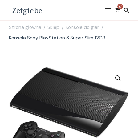
0
Zetgiebe
Strona główna
Sklep
Konsole do gier
/
/
/
Konsola Sony PlayStation 3 Super Slim 12GB