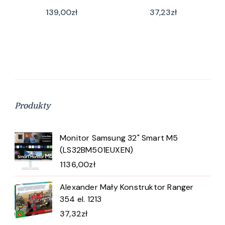
139,00
zł
37,23
zł
Produkty
Monitor Samsung 32" Smart M5
(LS32BM501EUXEN)
1136,00
zł
Alexander Mały Konstruktor Ranger
354 el. 1213
37,32
zł