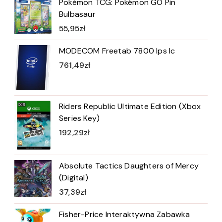
Pokémon TCG: Pokémon GO Pin
Bulbasaur
55,95
zł
MODECOM Freetab 7800 Ips Ic
761,49
zł
Riders Republic Ultimate Edition (Xbox
Series Key)
192,29
zł
Absolute Tactics Daughters of Mercy
(Digital)
37,39
zł
Fisher-Price Interaktywna Zabawka