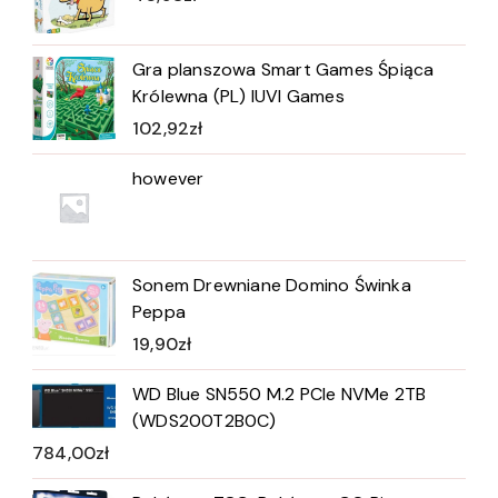
Gra planszowa Smart Games Śpiąca
Królewna (PL) IUVI Games
102,92
zł
however
Sonem Drewniane Domino Świnka
Peppa
19,90
zł
WD Blue SN550 M.2 PCIe NVMe 2TB
(WDS200T2B0C)
784,00
zł