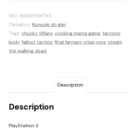
SKU:
9a169399f7e5
Category:
Konsole do gier
Tags:
chucky tiffany
,
cooking mama game
,
factorio
kody
,
fallout tactics
,
final fantasy crisis core
,
steam
the walking dead
Description
Description
PlayStation 3