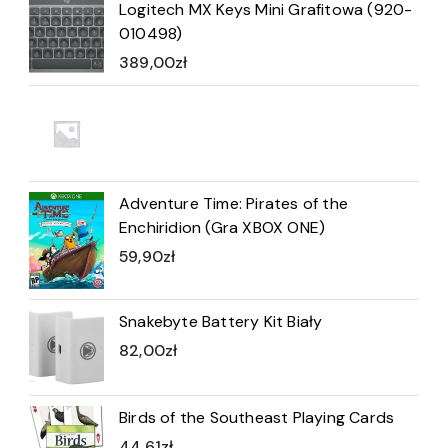
Logitech MX Keys Mini Grafitowa (920-
010498)
389,00
zł
Adventure Time: Pirates of the
Enchiridion (Gra XBOX ONE)
59,90
zł
Snakebyte Battery Kit Biały
82,00
zł
Birds of the Southeast Playing Cards
44,61
zł