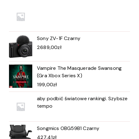
Sony ZV-1F Czarny
2689,00
zł
Vampire The Masquerade Swansong
(Gra Xbox Series X)
199,00
zł
aby podbić światowe rankingi. Szybsze
tempo
Songmics OBG59B1 Czarny
427,41
zł