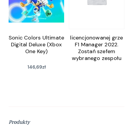
Sonic Colors Ultimate
licencjonowanej grze
Digital Deluxe (Xbox
F1 Manager 2022.
One Key)
Zostań szefem
wybranego zespołu
konstruktorów i
146,69
zł
wybierz skład
kierowców oraz
personelu na sezon
2022. Kariera – dąż
do doskonałości.
Produkty