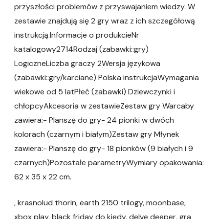
przyszłości problemów z przyswajaniem wiedzy. W
zestawie znajdują się 2 gry wraz z ich szczegółową
instrukcją.Informacje o produkcieNr
katalogowy2714Rodzaj (zabawki::gry)
LogiczneLiczba graczy 2Wersja językowa
(zabawki::gry/karciane) Polska instrukcjaWymagania
wiekowe od 5 latPłeć (zabawki) Dziewczynki i
chłopcyAkcesoria w zestawieZestaw gry Warcaby
zawiera:- Planszę do gry- 24 pionki w dwóch
kolorach (czarnym i białym)Zestaw gry Młynek
zawiera:- Planszę do gry- 18 pionków (9 białych i 9
czarnych)Pozostałe parametryWymiary opakowania:
62 x 35 x 22 cm.
, krasnolud thorin, earth 2150 trilogy, moonbase,
xbox play, black friday do kiedy, delve deeper, gra