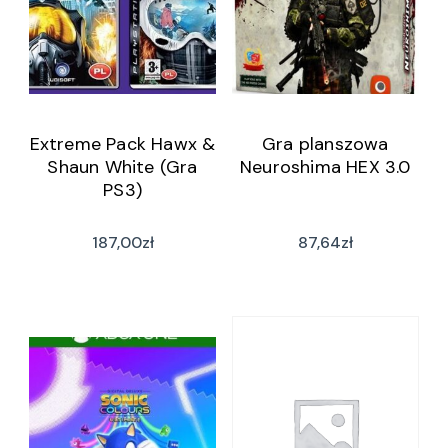
Extreme Pack Hawx &
Gra planszowa
Shaun White (Gra
Neuroshima HEX 3.0
PS3)
187,00
zł
87,64
zł