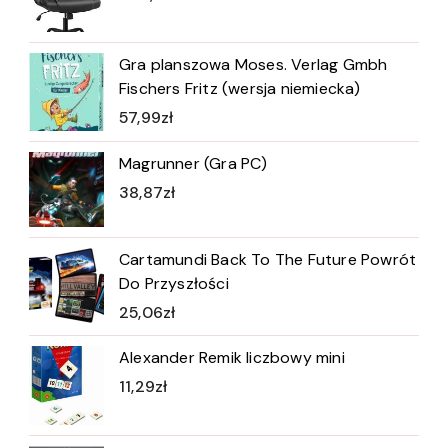
Gra planszowa Moses. Verlag Gmbh
Fischers Fritz (wersja niemiecka)
57,99
zł
Magrunner (Gra PC)
38,87
zł
Cartamundi Back To The Future Powrót
Do Przyszłości
25,06
zł
Alexander Remik liczbowy mini
11,29
zł