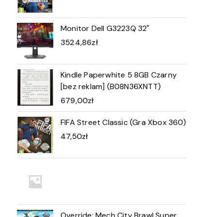
Monitor Dell G3223Q 32"
3524,86
zł
Kindle Paperwhite 5 8GB Czarny
[bez reklam] (B08N36XNTT)
679,00
zł
FIFA Street Classic (Gra Xbox 360)
47,50
zł
Override: Mech City Brawl Super