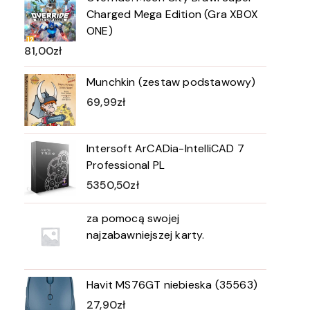
Charged Mega Edition (Gra XBOX
ONE)
81,00
zł
Munchkin (zestaw podstawowy)
69,99
zł
Intersoft ArCADia-IntelliCAD 7
Professional PL
5350,50
zł
za pomocą swojej
najzabawniejszej karty.
Havit MS76GT niebieska (35563)
27,90
zł