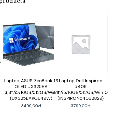
products
Laptop ASUS ZenBook 13
Laptop Dell Inspiron
OLED UX325EA
5406
1
13,3″/i5/16GB/512GB/Win11
14″/i5/16GB/512GB/Win10
(UX325EAKG649W)
(INSPIRON54062829)
3499,00
zł
3799,00
zł