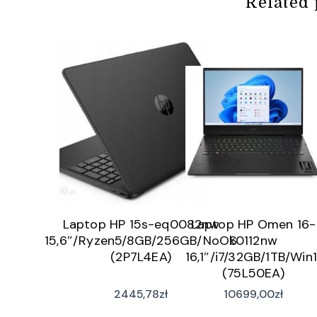
Related 
Laptop HP 15s-eq0082nw
Laptop HP Omen 16-
15,6″/Ryzen5/8GB/256GB/NoOS
k0112nw
(2P7L4EA)
16,1″/i7/32GB/1TB/Win1
(75L50EA)
2445,78
zł
10699,00
zł