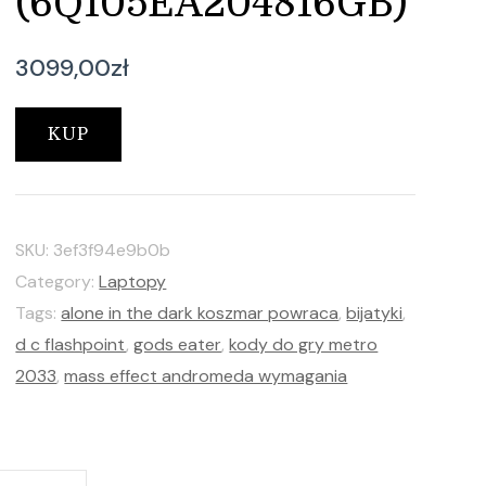
(6Q105EA204816GB)
3099,00
zł
KUP
SKU:
3ef3f94e9b0b
Category:
Laptopy
Tags:
alone in the dark koszmar powraca
,
bijatyki
,
d c flashpoint
,
gods eater
,
kody do gry metro
2033
,
mass effect andromeda wymagania