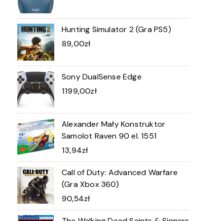
Hunting Simulator 2 (Gra PS5)
89,00
zł
Sony DualSense Edge
1199,00
zł
Alexander Mały Konstruktor
Samolot Raven 90 el. 1551
13,94
zł
Call of Duty: Advanced Warfare
(Gra Xbox 360)
90,54
zł
The Walking Dead Saints & Sinners