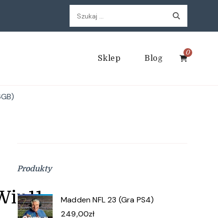
Szukaj:
0
Sklep
Blog
6GB)
Produkty
Win11
Madden NFL 23 (Gra PS4)
249,00
zł