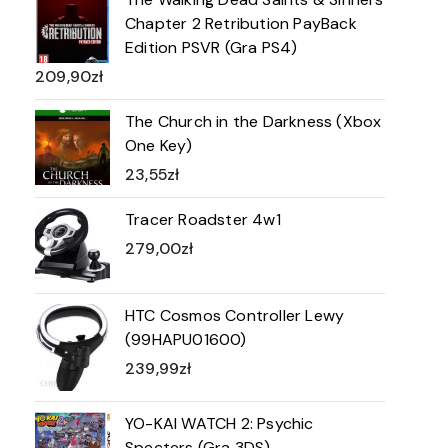
Chapter 2 Retribution PayBack
Edition PSVR (Gra PS4)
209,90
zł
The Church in the Darkness (Xbox
One Key)
23,55
zł
Tracer Roadster 4w1
279,00
zł
HTC Cosmos Controller Lewy
(99HAPU01600)
239,99
zł
YO-KAI WATCH 2: Psychic
Specters (Gra 3DS)