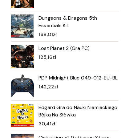
Dungeons & Dragons 5th
Essentials Kit
168,01
zł
Lost Planet 2 (Gra PC)
125,16
zł
PDP Midnight Blue 049-012-EU-BL
142,22
zł
Edgard Gra do Nauki Niemieckiego
Bójka Na Słówka
30,41
zł
Civilization VI: Gathering Storm