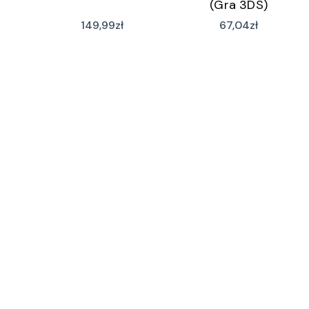
(Gra 3DS)
149,99
zł
67,04
zł