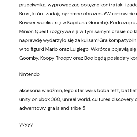
przeciwnika, wyprowadzać potężne kontrataki i zad
Bros., które zadają ogromne obrażenia!W całkowicie
Bowser wcielisz się w Kapitana Goombę. Podróżuj ra
Minion Quest rozgrywa się w tym samym czasie co kla
naprawdę wydarzyło się za kulisami!Gra kompatybilna 
w to figurki Mario oraz Luigiego. Wkrótce pojawią s
Goomby, Koopy Troopy oraz Boo będą posiadały ko
Nintendo
akcesoria wiedźmin, lego star wars boba fett, battle
unity on xbox 360, unreal world, cultures discovery o
adwentowy, gra island tribe 5
yyyyy