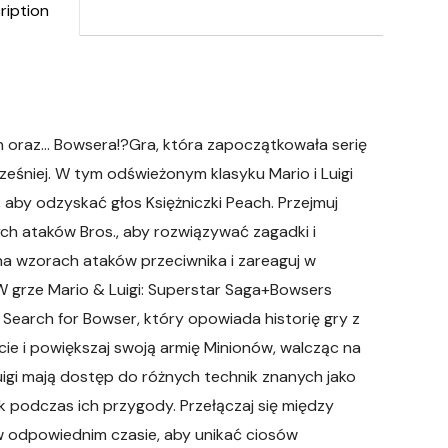
ription
n oraz… Bowsera!?Gra, która zapoczątkowała serię
cześniej. W tym odświeżonym klasyku Mario i Luigi
by odzyskać głos Księżniczki Peach. Przejmuj
ych ataków Bros., aby rozwiązywać zagadki i
na wzorach ataków przeciwnika i zareaguj w
W grze Mario & Luigi: Superstar Saga+Bowsers
 Search for Bowser, który opowiada historię gry z
e i powiększaj swoją armię Minionów, walcząc na
uigi mają dostęp do różnych technik znanych jako
 podczas ich przygody. Przełączaj się między
 w odpowiednim czasie, aby unikać ciosów