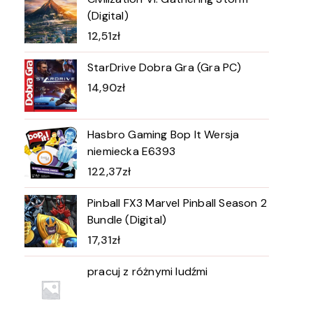
(Digital)
12,51
zł
StarDrive Dobra Gra (Gra PC)
14,90
zł
Hasbro Gaming Bop It Wersja
niemiecka E6393
122,37
zł
Pinball FX3 Marvel Pinball Season 2
Bundle (Digital)
17,31
zł
pracuj z różnymi ludźmi