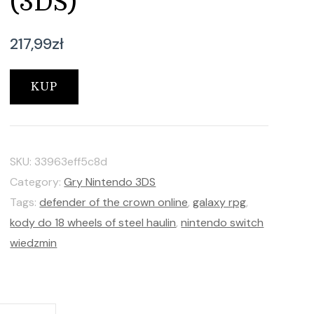
(3DS)
217,99
zł
KUP
SKU:
33963eff5c8d
Category:
Gry Nintendo 3DS
Tags:
defender of the crown online
,
galaxy rpg
,
kody do 18 wheels of steel haulin
,
nintendo switch
wiedzmin