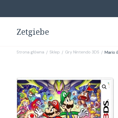
Zetgiebe
Strona główna
Sklep
Gry Nintendo 3DS
Mario 
/
/
/