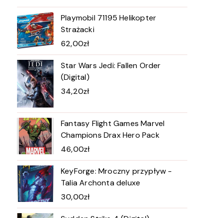
Playmobil 71195 Helikopter
Strażacki
62,00
zł
Star Wars Jedi: Fallen Order
(Digital)
34,20
zł
Fantasy Flight Games Marvel
Champions Drax Hero Pack
46,00
zł
KeyForge: Mroczny przypływ -
Talia Archonta deluxe
30,00
zł