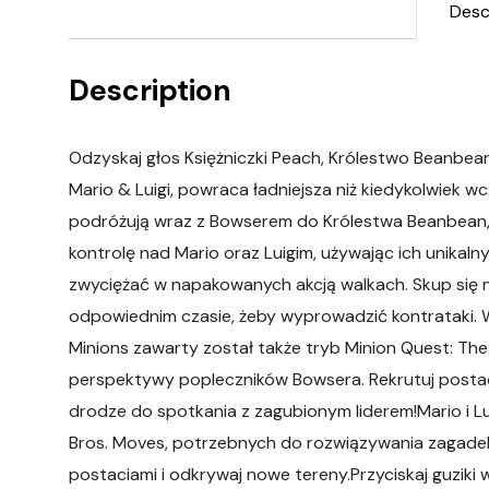
Desc
Description
Odzyskaj głos Księżniczki Peach, Królestwo Beanbea
Mario & Luigi, powraca ładniejsza niż kiedykolwiek w
podróżują wraz z Bowserem do Królestwa Beanbean, a
kontrolę nad Mario oraz Luigim, używając ich unikaln
zwyciężać w napakowanych akcją walkach. Skup się 
odpowiednim czasie, żeby wyprowadzić kontrataki. 
Minions zawarty został także tryb Minion Quest: The
perspektywy popleczników Bowsera. Rekrutuj postaci
drodze do spotkania z zagubionym liderem!Mario i L
Bros. Moves, potrzebnych do rozwiązywania zagadek
postaciami i odkrywaj nowe tereny.Przyciskaj guziki