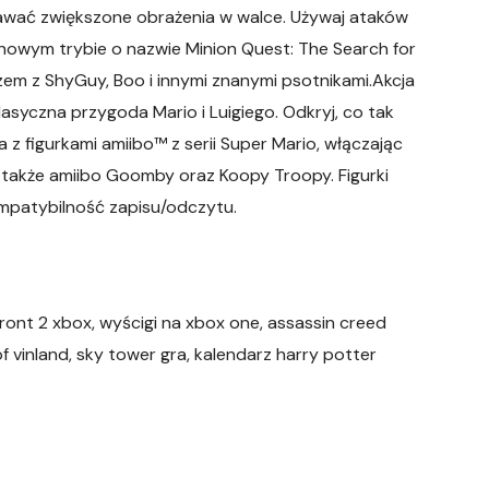
awać zwiększone obrażenia w walce. Używaj ataków
 nowym trybie o nazwie Minion Quest: The Search for
zem z ShyGuy, Boo i innymi znanymi psotnikami.Akcja
syczna przygoda Mario i Luigiego. Odkryj, co tak
z figurkami amiibo™ z serii Super Mario, włączając
ię także amiibo Goomby oraz Koopy Troopy. Figurki
mpatybilność zapisu/odczytu.
front 2 xbox, wyścigi na xbox one, assassin creed
f vinland, sky tower gra, kalendarz harry potter