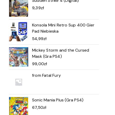
Sudden Strike 4 (Digital)
9,39
zł
Konsola Mini Retro Sup 400 Gier
Pad Niebieska
54,99
zł
Mickey Storm and the Cursed
Mask (Gra PS4)
99,00
zł
from Fatal Fury
Sonic Mania Plus (Gra PS4)
67,50
zł