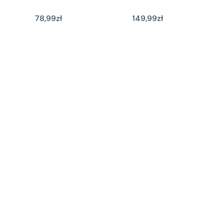
78,99
zł
149,99
zł