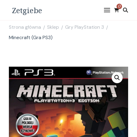
0
Zetgiebe
Strona główna
Sklep
Gry PlayStation 3
/
/
/
Minecraft (Gra PS3)