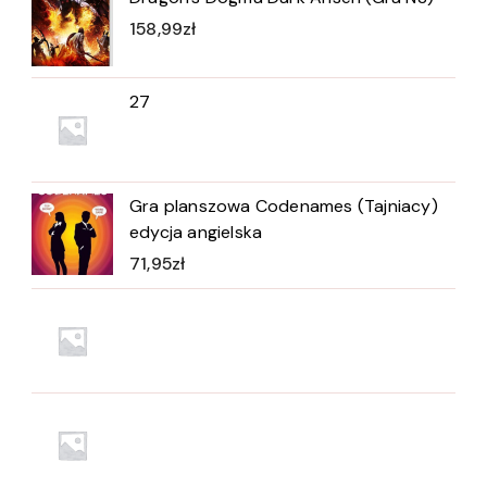
158,99
zł
27
Gra planszowa Codenames (Tajniacy)
edycja angielska
71,95
zł