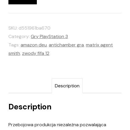
SKU:
d551961ba670
Category:
Gry PlayStation 3
Tags:
amazon deu
,
antichamber gra
,
matrix agent
smith
,
zwody fifa 12
Description
Description
Przebojowa produkcja niezależna pozwalająca