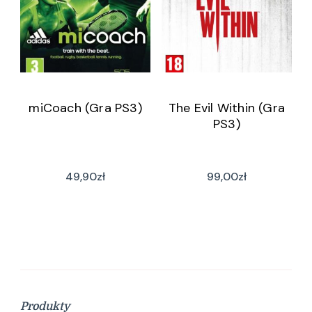
miCoach (Gra PS3)
The Evil Within (Gra
PS3)
49,90
zł
99,00
zł
Produkty