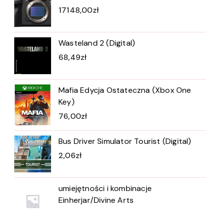
17148,00
zł
Wasteland 2 (Digital)
68,49
zł
Mafia Edycja Ostateczna (Xbox One
Key)
76,00
zł
Bus Driver Simulator Tourist (Digital)
2,06
zł
umiejętności i kombinacje
Einherjar/Divine Arts