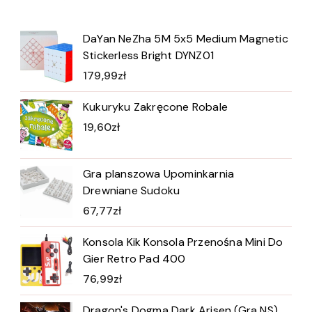
DaYan NeZha 5M 5x5 Medium Magnetic
Stickerless Bright DYNZ01
179,99
zł
Kukuryku Zakręcone Robale
19,60
zł
Gra planszowa Upominkarnia
Drewniane Sudoku
67,77
zł
Konsola Kik Konsola Przenośna Mini Do
Gier Retro Pad 400
76,99
zł
Dragon's Dogma Dark Arisen (Gra NS)