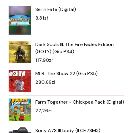
Serin Fate (Digital)
8,31
zł
Dark Souls III: The Fire Fades Edition
(GOTY) (Gra PS4)
117,90
zł
MLB: The Show 22 (Gra PS5)
280,69
zł
Farm Together - Chickpea Pack (Digital)
27,26
zł
Sony A7S III body (ILCE7SM3)