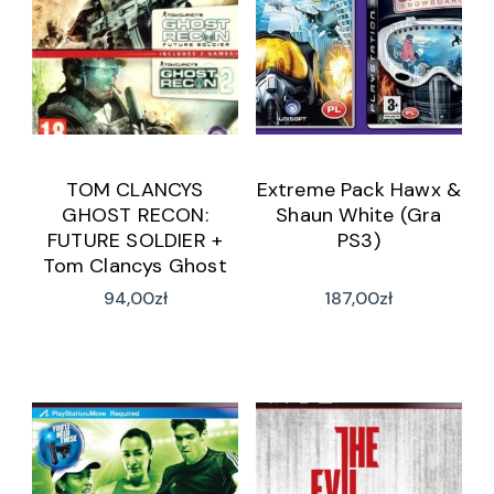
TOM CLANCYS
Extreme Pack Hawx &
GHOST RECON:
Shaun White (Gra
FUTURE SOLDIER +
PS3)
Tom Clancys Ghost
Recon: Advanced
94,00
zł
187,00
zł
Warfighter 2 (Gra
PS3)