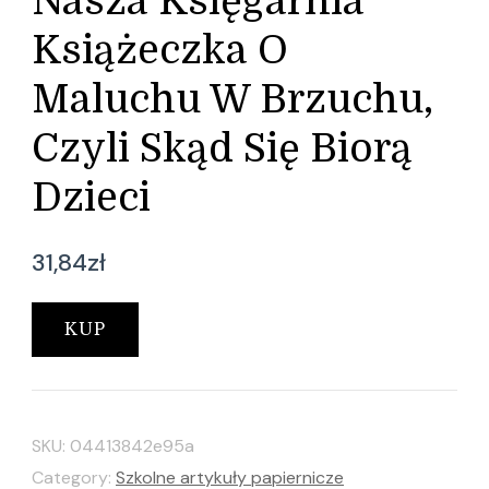
Nasza Księgarnia
Książeczka O
Maluchu W Brzuchu,
Czyli Skąd Się Biorą
Dzieci
31,84
zł
KUP
SKU:
04413842e95a
Category:
Szkolne artykuły papiernicze