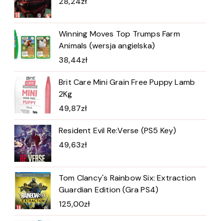
28,24
zł
Winning Moves Top Trumps Farm
Animals (wersja angielska)
38,44
zł
Brit Care Mini Grain Free Puppy Lamb
2Kg
49,87
zł
Resident Evil Re:Verse (PS5 Key)
49,63
zł
Tom Clancy's Rainbow Six: Extraction
Guardian Edition (Gra PS4)
125,00
zł