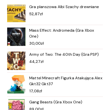
Gra planszowa Albi Szachy drewniane
52,87
zł
Mass Effect: Andromeda (Gra Xbox
One)
30,00
zł
Army of Two: The 40th Day (Gra PSP)
44,27
zł
Mattel Minecraft Figurka Atakująca Alex
Gkt32 Gkt37
17,08
zł
Gang Beasts (Gra Xbox One)
89,00
zł