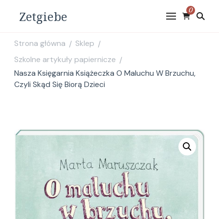
0
Zetgiebe
Strona główna
Sklep
/
/
Szkolne artykuły papiernicze
/
Nasza Księgarnia Książeczka O Maluchu W Brzuchu,
Czyli Skąd Się Biorą Dzieci