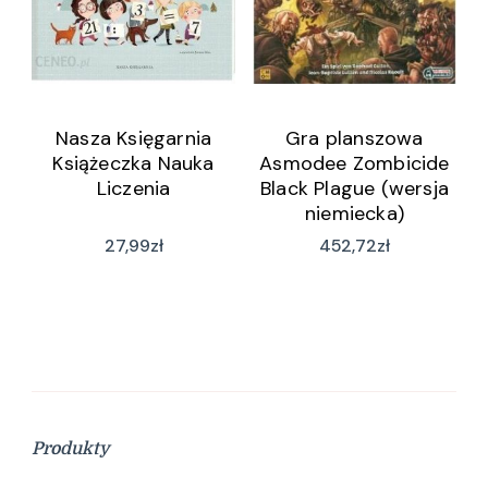
Nasza Księgarnia
Gra planszowa
Książeczka Nauka
Asmodee Zombicide
Liczenia
Black Plague (wersja
niemiecka)
27,99
zł
452,72
zł
Produkty