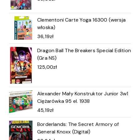
Clementoni Carte Yoga 16300 (wersja
włoska)
36,19
zł
Dragon Ball The Breakers Special Edition
(Gra NS)
125,00
zł
Alexander Mały Konstruktor Junior 3w1
Ciężarówka 95 el. 1938
45,19
zł
Borderlands: The Secret Armory of
General Knoxx (Digital)