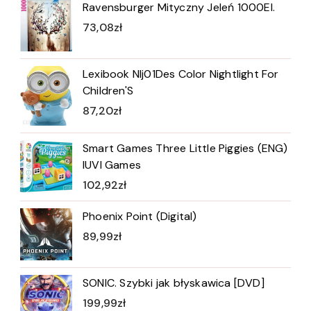
Ravensburger Mityczny Jeleń 1000El.
73,08
zł
Lexibook Nlj01Des Color Nightlight For
Children'S
87,20
zł
Smart Games Three Little Piggies (ENG)
IUVI Games
102,92
zł
Phoenix Point (Digital)
89,99
zł
SONIC. Szybki jak błyskawica [DVD]
199,99
zł