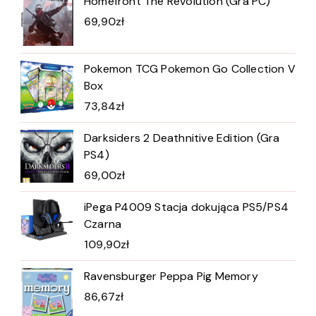
Homefront The Revolution (Gra PC)
69,90
zł
Pokemon TCG Pokemon Go Collection V
Box
73,84
zł
Darksiders 2 Deathnitive Edition (Gra
PS4)
69,00
zł
iPega P4009 Stacja dokująca PS5/PS4
Czarna
109,90
zł
Ravensburger Peppa Pig Memory
86,67
zł