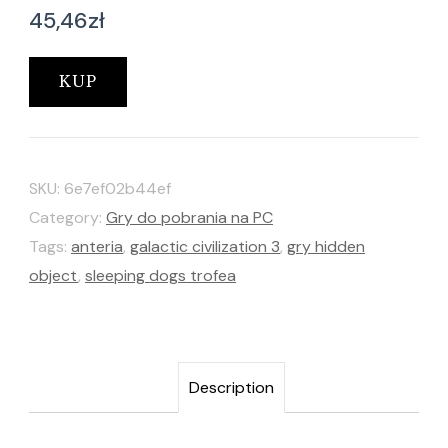
45,46
zł
KUP
SKU:
6e7ef02b44ef
Category:
Gry do pobrania na PC
Tags:
anteria
,
galactic civilization 3
,
gry hidden
object
,
sleeping dogs trofea
Description