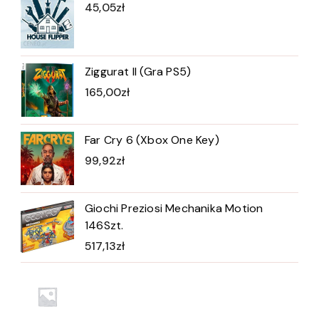
45,05
zł
Ziggurat II (Gra PS5)
165,00
zł
Far Cry 6 (Xbox One Key)
99,92
zł
Giochi Preziosi Mechanika Motion
146Szt.
517,13
zł