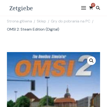
0
Zetgiebe
Strona główna
Sklep
Gry do pobrania na PC
/
/
/
OMSI 2: Steam Edition (Digital)