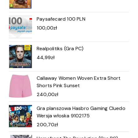
Paysafecard 100 PLN
100,00
zł
Realpolitiks (Gra PC)
44,99
zł
Callaway Women Woven Extra Short
Shorts Pink Sunset
240,00
zł
Gra planszowa Hasbro Gaming Cluedo
Wersja włoska 9102175
200,70
zł