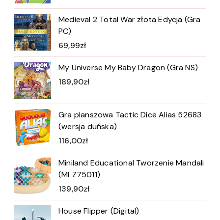
Medieval 2 Total War złota Edycja (Gra
PC)
69,99
zł
My Universe My Baby Dragon (Gra NS)
189,90
zł
Gra planszowa Tactic Dice Alias 52683
(wersja duńska)
116,00
zł
Miniland Educational Tworzenie Mandali
(MLZ75011)
139,90
zł
House Flipper (Digital)