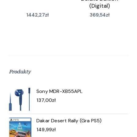
(Digital)
1442,27
zł
369,54
zł
Produkty
Sony MDR-XB55APL
137,00
zł
Dakar Desert Rally (Gra PS5)
149,99
zł