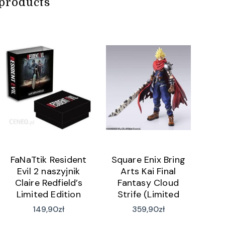
products
FaNaTtik Resident
Square Enix Bring
Evil 2 naszyjnik
Arts Kai Final
Claire Redfield’s
Fantasy Cloud
Limited Edition
Strife (Limited
Version)
149,90
zł
359,90
zł