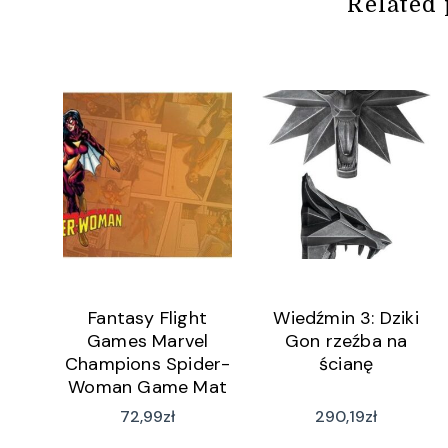
Related 
Fantasy Flight
Wiedźmin 3: Dziki
Games Marvel
Gon rzeźba na
Champions Spider-
ścianę
Woman Game Mat
72,99
zł
290,19
zł