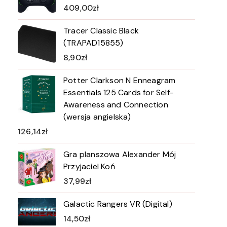
409,00
zł
Tracer Classic Black
(TRAPAD15855)
8,90
zł
Potter Clarkson N Enneagram
Essentials 125 Cards for Self-
Awareness and Connection
(wersja angielska)
126,14
zł
Gra planszowa Alexander Mój
Przyjaciel Koń
37,99
zł
Galactic Rangers VR (Digital)
14,50
zł