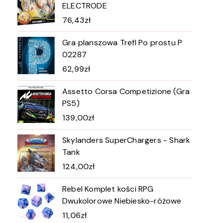
ELECTRODE
76,43
zł
Gra planszowa Trefl Po prostu P
02287
62,99
zł
Assetto Corsa Competizione (Gra
PS5)
139,00
zł
Skylanders SuperChargers - Shark
Tank
124,00
zł
Rebel Komplet kości RPG
Dwukolorowe Niebiesko-różowe
11,06
zł