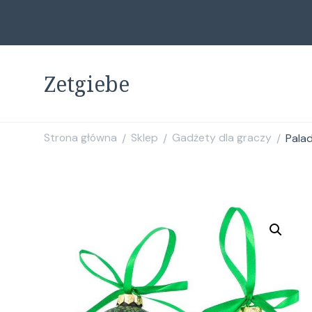
Zetgiebe
Strona główna
Sklep
Gadżety dla graczy
Pala
/
/
/