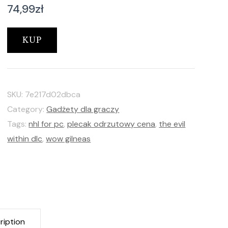
74,99
zł
KUP
SKU:
7e217d02dbca
Category:
Gadżety dla graczy
Tags:
nhl for pc
,
plecak odrzutowy cena
,
the evil
within dlc
,
wow gilneas
ription