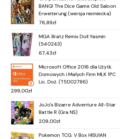
BANG! The Dice Game Old Saloon
Erweiterung (wersja niemiecka)
76,89
zł
MGA Bratz Remix Doll Yasmin
(540243)
67,43
zł
Microsoft Office 2016 dla Użytk.
Domowych i Małych Firm MLK 1PC
Lic. Doż. (T5D02786)
299,00
zł
JoJo's Bizarre Adventure All-Star
Battle R (Gra NS)
209,00
zł
Pokemon TCG: V Box HISUIAN