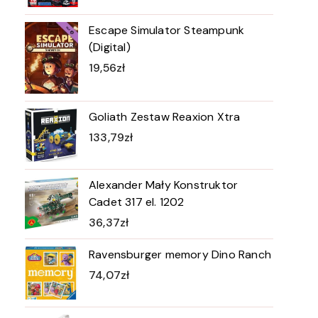
Escape Simulator Steampunk
(Digital)
19,56
zł
Goliath Zestaw Reaxion Xtra
133,79
zł
Alexander Mały Konstruktor
Cadet 317 el. 1202
36,37
zł
Ravensburger memory Dino Ranch
74,07
zł