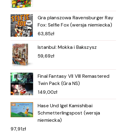
Gra planszowa Ravensburger Ray
Fox: Selfie Fox (wersja niemiecka)
63,85
zł
Istanbul: Mokka i Bakszysz
59,69
zł
Final Fantasy VII VIII Remastered
Twin Pack (Gra NS)
149,00
zł
Hase Und Igel Kamishibai
Schmetterlingspost (wersja
niemiecka)
97,91
zł