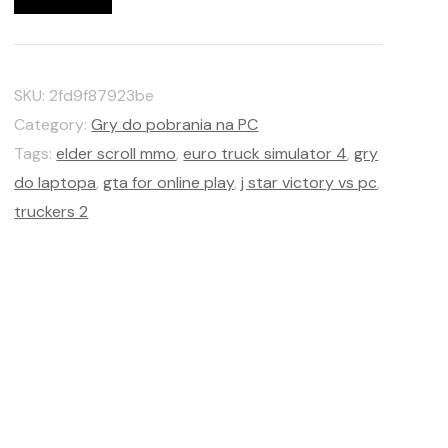
SKU:
2fd9f87923be
Category:
Gry do pobrania na PC
Tags:
elder scroll mmo
,
euro truck simulator 4
,
gry
do laptopa
,
gta for online play
,
j star victory vs pc
,
truckers 2