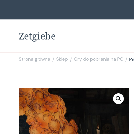
Zetgiebe
Strona główna
Sklep
Gry do pobrania na PC
Pe
/
/
/