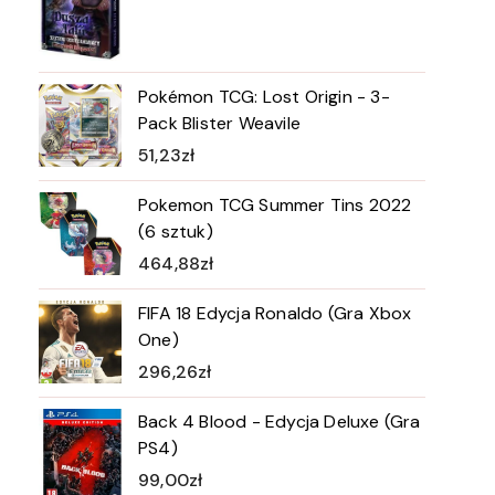
Pokémon TCG: Lost Origin - 3-
Pack Blister Weavile
51,23
zł
Pokemon TCG Summer Tins 2022
(6 sztuk)
464,88
zł
FIFA 18 Edycja Ronaldo (Gra Xbox
One)
296,26
zł
Back 4 Blood - Edycja Deluxe (Gra
PS4)
99,00
zł