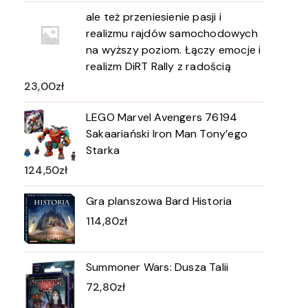
ale też przeniesienie pasji i
realizmu rajdów samochodowych
na wyższy poziom. Łączy emocje i
realizm DiRT Rally z radością
23,00
zł
LEGO Marvel Avengers 76194
Sakaariański Iron Man Tony’ego
Starka
124,50
zł
Gra planszowa Bard Historia
114,80
zł
Summoner Wars: Dusza Talii
72,80
zł