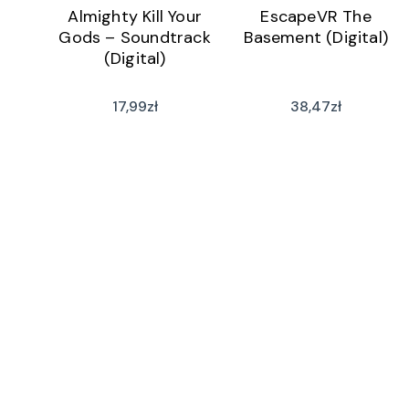
Almighty Kill Your
EscapeVR The
Gods – Soundtrack
Basement (Digital)
(Digital)
17,99
zł
38,47
zł