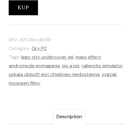
KUP
SKU:
d2f74bcdbf38
Category:
Gry PC
Tags:
lego city undercover wii
,
mass effect
andromeda wymagania
,
pix a pix
,
railworks simulator
,
usługa ubisoft jest chwilowo niedostępna
,
zygzak
mcqueen filmy
Description