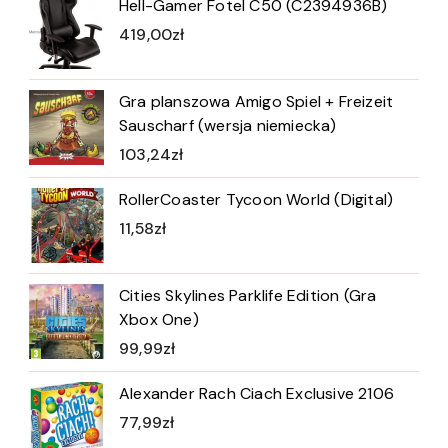
Hell-Gamer Fotel C50 (C2394936B)
419,00
zł
Gra planszowa Amigo Spiel + Freizeit
Sauscharf (wersja niemiecka)
103,24
zł
RollerCoaster Tycoon World (Digital)
11,58
zł
Cities Skylines Parklife Edition (Gra
Xbox One)
99,99
zł
Alexander Rach Ciach Exclusive 2106
77,99
zł