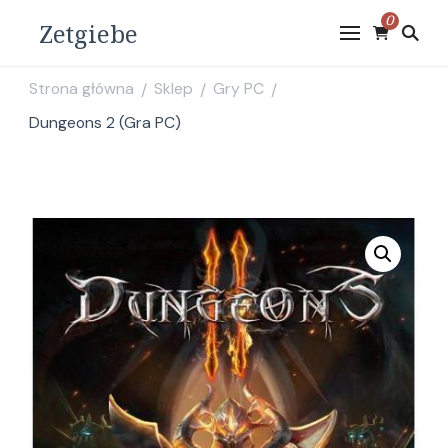
0
Zetgiebe
Strona główna
Sklep
Gry PC
/
/
/
Dungeons 2 (Gra PC)