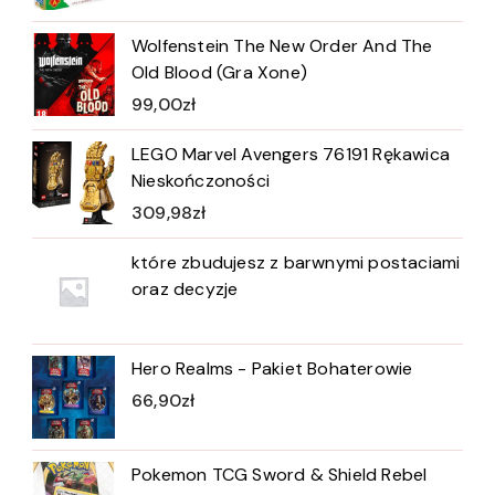
Wolfenstein The New Order And The
Old Blood (Gra Xone)
99,00
zł
LEGO Marvel Avengers 76191 Rękawica
Nieskończoności
309,98
zł
które zbudujesz z barwnymi postaciami
oraz decyzje
Hero Realms - Pakiet Bohaterowie
66,90
zł
Pokemon TCG Sword & Shield Rebel