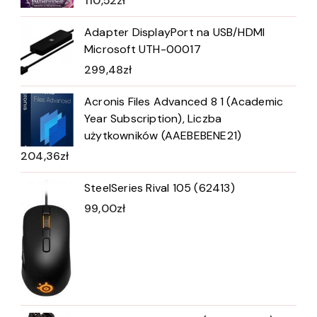
110,52
zł
Adapter DisplayPort na USB/HDMI
Microsoft UTH-00017
299,48
zł
Acronis Files Advanced 8 1 (Academic
Year Subscription), Liczba
użytkowników (AAEBEBENE21)
204,36
zł
SteelSeries Rival 105 (62413)
99,00
zł