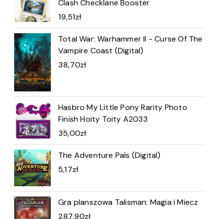
Clash Checklane Booster
19,51
zł
Total War: Warhammer II - Curse Of The
Vampire Coast (Digital)
38,70
zł
Hasbro My Little Pony Rarity Photo
Finish Hoity Toity A2033
35,00
zł
The Adventure Pals (Digital)
5,17
zł
Gra planszowa Talisman: Magia i Miecz
287,90
zł