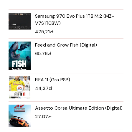
Samsung 970 Evo Plus 1TB M.2 (MZ-
V7S1T0BW)
475,21
zł
Feed and Grow Fish (Digital)
65,76
zł
FIFA 11 (Gra PSP)
44,27
zł
Assetto Corsa Ultimate Edition (Digital)
27,07
zł