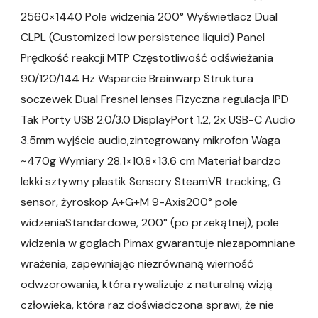
2560×1440 Pole widzenia 200° Wyświetlacz Dual
CLPL (Customized low persistence liquid) Panel
Prędkość reakcji MTP Częstotliwość odświeżania
90/120/144 Hz Wsparcie Brainwarp Struktura
soczewek Dual Fresnel lenses Fizyczna regulacja IPD
Tak Porty USB 2.0/3.0 DisplayPort 1.2, 2x USB-C Audio
3.5mm wyjście audio,zintegrowany mikrofon Waga
~470g Wymiary 28.1×10.8×13.6 cm Materiał bardzo
lekki sztywny plastik Sensory SteamVR tracking, G
sensor, żyroskop A+G+M 9-Axis200° pole
widzeniaStandardowe, 200° (po przekątnej), pole
widzenia w goglach Pimax gwarantuje niezapomniane
wrażenia, zapewniając niezrównaną wierność
odwzorowania, która rywalizuje z naturalną wizją
człowieka, która raz doświadczona sprawi, że nie