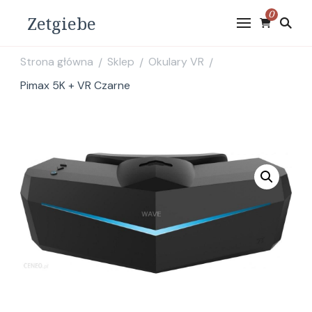
0
Zetgiebe
Strona główna
Sklep
Okulary VR
/
/
/
Pimax 5K + VR Czarne