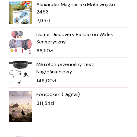
Alexander Magnesiaki Małe wojsko
2453
7,95
zł
Dumel Discovery Balibazoo Wałek
Sensoryczny
66,50
zł
Mikrofon przenośny zest.
Nagłośnieniowy
149,00
zł
Forspoken (Digital)
311,54
zł