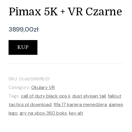
Pimax 5K + VR Czarne
3899,00
zł
KUP
SKU:
0ceb596ffb5f
Category:
Okulary VR
Tags:
call of duty black ops ii
,
dust elysian tail
,
fallout
tactics pl download
,
fifa 17 kariera menedżera
,
games
lego
,
gry na xbox 360 boks
,
key alt