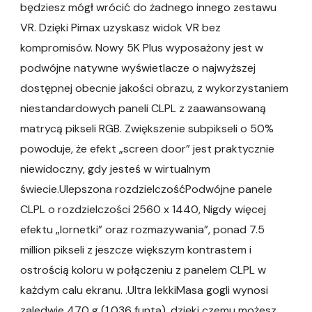
będziesz mógł wrócić do żadnego innego zestawu
VR. Dzięki Pimax uzyskasz widok VR bez
kompromisów. Nowy 5K Plus wyposażony jest w
podwójne natywne wyświetlacze o najwyższej
dostępnej obecnie jakości obrazu, z wykorzystaniem
niestandardowych paneli CLPL z zaawansowaną
matrycą pikseli RGB. Zwiększenie subpikseli o 50%
powoduje, że efekt „screen door” jest praktycznie
niewidoczny, gdy jesteś w wirtualnym
świecie.Ulepszona rozdzielczośćPodwójne panele
CLPL o rozdzielczości 2560 x 1440, Nigdy więcej
efektu „lornetki” oraz rozmazywania”, ponad 7.5
million pikseli z jeszcze większym kontrastem i
ostrością koloru w połączeniu z panelem CLPL w
każdym calu ekranu. .Ultra lekkiMasa gogli wynosi
zaledwie 470 g (1,036 funta), dzięki czemu możesz