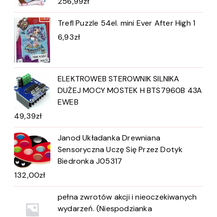
256,99
zł
Trefl Puzzle 54el. mini Ever After High 1
6,93
zł
ELEKTROWEB STEROWNIK SILNIKA
DUŻEJ MOCY MOSTEK H BTS7960B 43A
EWEB
49,39
zł
Janod Układanka Drewniana
Sensoryczna Uczę Się Przez Dotyk
Biedronka J05317
132,00
zł
pełna zwrotów akcji i nieoczekiwanych
wydarzeń. (Niespodzianka