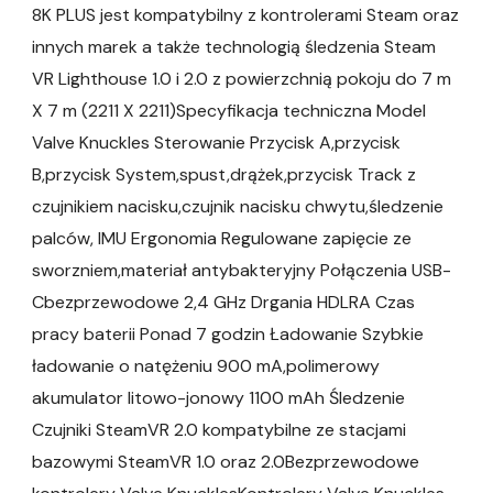
8K PLUS jest kompatybilny z kontrolerami Steam oraz
innych marek a także technologią śledzenia Steam
VR Lighthouse 1.0 i 2.0 z powierzchnią pokoju do 7 m
X 7 m (2211 X 2211)Specyfikacja techniczna Model
Valve Knuckles Sterowanie Przycisk A,przycisk
B,przycisk System,spust,drążek,przycisk Track z
czujnikiem nacisku,czujnik nacisku chwytu,śledzenie
palców, IMU Ergonomia Regulowane zapięcie ze
sworzniem,materiał antybakteryjny Połączenia USB-
Cbezprzewodowe 2,4 GHz Drgania HDLRA Czas
pracy baterii Ponad 7 godzin Ładowanie Szybkie
ładowanie o natężeniu 900 mA,polimerowy
akumulator litowo-jonowy 1100 mAh Śledzenie
Czujniki SteamVR 2.0 kompatybilne ze stacjami
bazowymi SteamVR 1.0 oraz 2.0Bezprzewodowe