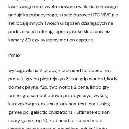
laserowego oraz wyeliminowaniu wielokierunkowego
nadajnika pulsacyjnego, stacje bazowe HTC VIVE nie
zakłócają innych Twoich urządzeń działających na
podczerwień i oferują lepszą jakość śledzenia niż
kamery 3D czy systemy motion capture.
Pimax
wyścigówki na 2 osoby, klucz need for speed hot
pursuit, gry na plejstejszyn 3, iron grip warlord, kody
do max payne, f2p, two worlds 2 cena, limbo gry
online, gra samochodowa pc, odysseya, wyścig
kurczaków gra, akumulatory aaa test, car tuning
games pc, galactic civilizations ii ultimate edition,
scary game top 10, kod need for speed most
wanted, neverwinter pl download, driver 1 kody