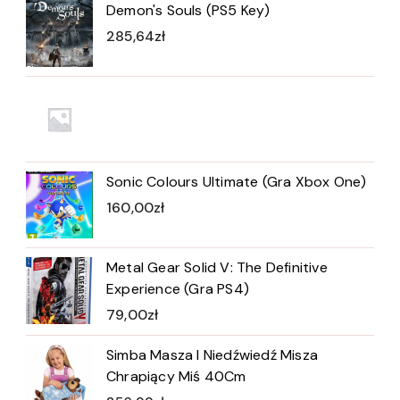
Demon's Souls (PS5 Key)
285,64
zł
Sonic Colours Ultimate (Gra Xbox One)
160,00
zł
Metal Gear Solid V: The Definitive
Experience (Gra PS4)
79,00
zł
Simba Masza I Niedźwiedź Misza
Chrapiący Miś 40Cm