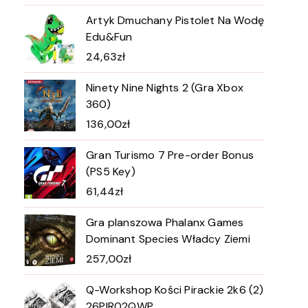
Artyk Dmuchany Pistolet Na Wodę
Edu&Fun
24,63
zł
Ninety Nine Nights 2 (Gra Xbox
360)
136,00
zł
Gran Turismo 7 Pre-order Bonus
(PS5 Key)
61,44
zł
Gra planszowa Phalanx Games
Dominant Species Władcy Ziemi
257,00
zł
Q-Workshop Kości Pirackie 2k6 (2)
26PIR02QWP