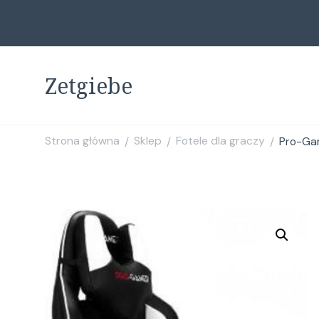
Zetgiebe
Strona główna
Sklep
Fotele dla graczy
Pro-Gam
/
/
/