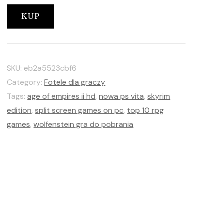
KUP
SKU:
eb2a5523cbf6
Category:
Fotele dla graczy
Tags:
age of empires ii hd
,
nowa ps vita
,
skyrim
edition
,
split screen games on pc
,
top 10 rpg
games
,
wolfenstein gra do pobrania