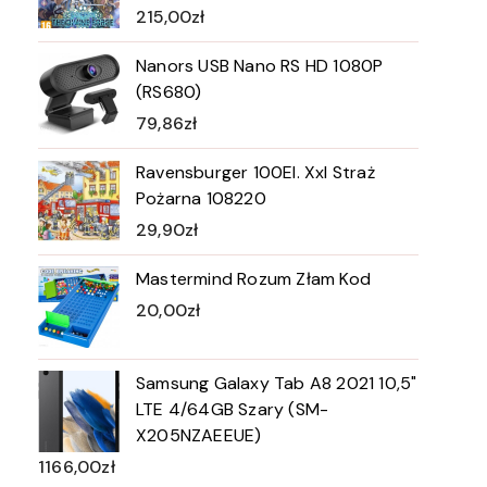
215,00
zł
Nanors USB Nano RS HD 1080P
(RS680)
79,86
zł
Ravensburger 100El. Xxl Straż
Pożarna 108220
29,90
zł
Mastermind Rozum Złam Kod
20,00
zł
Samsung Galaxy Tab A8 2021 10,5"
LTE 4/64GB Szary (SM-
X205NZAEEUE)
1166,00
zł