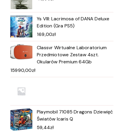
Ys VIII: Lacrimosa of DANA Deluxe
Edition (Gra PS5)
169,00
zł
Classvr Wirtualne Laboratorium
Przedmiotowe Zestaw 4szt.
Okularów Premium 64Gb
15990,00
zł
Playmobil 71085 Dragons Dziewięć
Światów Icaris Q
59,44
zł