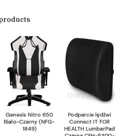
products
Genesis Nitro 650
Podparcie lędźwi
Biało-Czarny (NFG-
Connect IT FOR
1849)
HEALTH LumbarPad
Czarna CFH-5300-