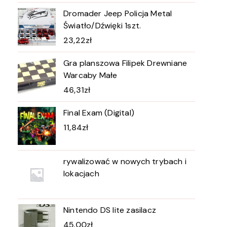
Dromader Jeep Policja Metal
Światło/Dźwięki 1szt.
23,22
zł
Gra planszowa Filipek Drewniane
Warcaby Małe
46,31
zł
Final Exam (Digital)
11,84
zł
rywalizować w nowych trybach i
lokacjach
Nintendo DS lite zasilacz
45,00
zł