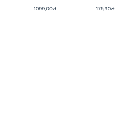
1099,00
zł
175,90
zł