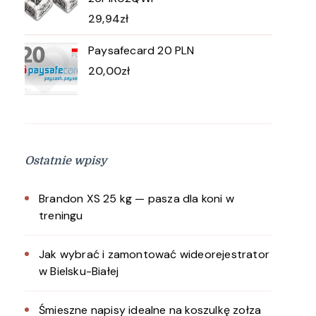
29,94
zł
Paysafecard 20 PLN
20,00
zł
Ostatnie wpisy
Brandon XS 25 kg — pasza dla koni w
treningu
Jak wybrać i zamontować wideorejestrator
w Bielsku-Białej
Śmieszne napisy idealne na koszulkę zołza