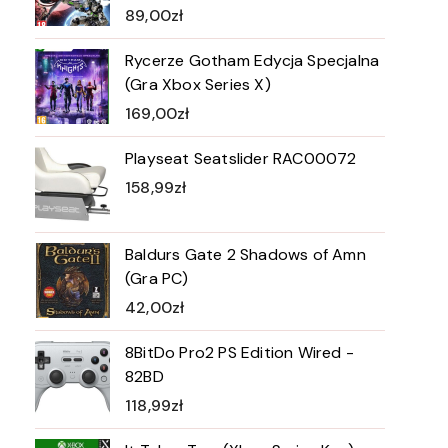
89,00
zł
Rycerze Gotham Edycja Specjalna
(Gra Xbox Series X)
169,00
zł
Playseat Seatslider RAC00072
158,99
zł
Baldurs Gate 2 Shadows of Amn
(Gra PC)
42,00
zł
8BitDo Pro2 PS Edition Wired -
82BD
118,99
zł