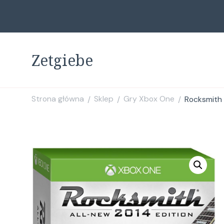
Zetgiebe
Strona główna
Sklep
Gry Xbox One
Rocksmith
/
/
/