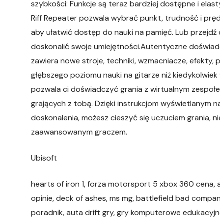
szybkości: Funkcje są teraz bardziej dostępne i elas
Riff Repeater pozwala wybrać punkt, trudność i prę
aby ułatwić dostęp do nauki na pamięć. Lub przejdź 
doskonalić swoje umiejętności.Autentyczne doświadc
zawiera nowe stroje, techniki, wzmacniacze, efekty,
głębszego poziomu nauki na gitarze niż kiedykolwiek w
pozwala ci doświadczyć grania z wirtualnym zespoł
grających z tobą. Dzięki instrukcjom wyświetlanym na
doskonalenia, możesz cieszyć się uczuciem grania, 
zaawansowanym graczem.
Ubisoft
hearts of iron 1, forza motorsport 5 xbox 360 cena, ast
opinie, deck of ashes, ms mg, battlefield bad compa
poradnik, auta drift gry, gry komputerowe edukacyjn