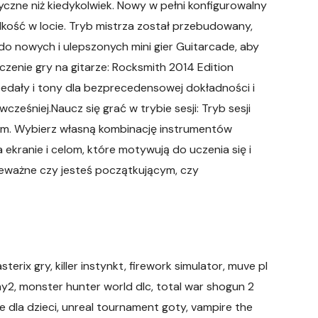
tyczne niż kiedykolwiek. Nowy w pełni konfigurowalny
dkość w locie. Tryb mistrza został przebudowany,
do nowych i ulepszonych mini gier Guitarcade, aby
zenie gry na gitarze: Rocksmith 2014 Edition
 pedały i tony dla bezprecedensowej dokładności i
cześniej.Naucz się grać w trybie sesji: Tryb sesji
em. Wybierz własną kombinację instrumentów
 ekranie i celom, które motywują do uczenia się i
nieważne czy jesteś początkującym, czy
erix gry, killer instynkt, firework simulator, muve pl
ny2, monster hunter world dlc, total war shogun 2
e dla dzieci, unreal tournament goty, vampire the