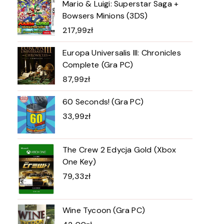
Mario & Luigi: Superstar Saga +
Bowsers Minions (3DS)
217,99
zł
Europa Universalis III: Chronicles
Complete (Gra PC)
87,99
zł
60 Seconds! (Gra PC)
33,99
zł
The Crew 2 Edycja Gold (Xbox
One Key)
79,33
zł
Wine Tycoon (Gra PC)