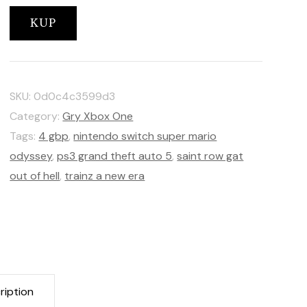
KUP
SKU:
0d0c4c3599d3
Category:
Gry Xbox One
Tags:
4 gbp
,
nintendo switch super mario
odyssey
,
ps3 grand theft auto 5
,
saint row gat
out of hell
,
trainz a new era
ription