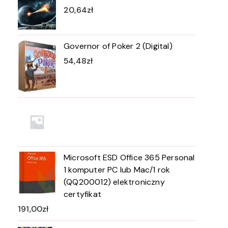
20,64
zł
Governor of Poker 2 (Digital)
54,48
zł
Microsoft ESD Office 365 Personal
1 komputer PC lub Mac/1 rok
(QQ200012) elektroniczny
certyfikat
191,00
zł