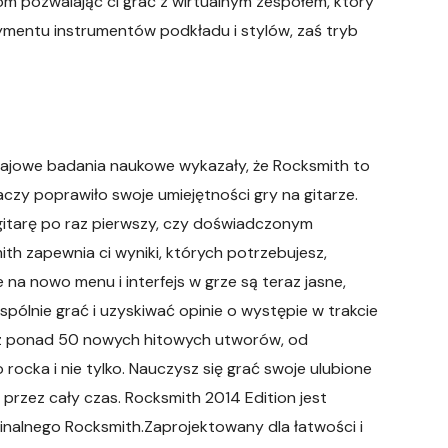
om pozwalając ci grać z wirtualnym zespołem, który
mentu instrumentów podkładu i stylów, zaś tryb
Krajowe badania naukowe wykazały, że Rocksmith to
czy poprawiło swoje umiejętności gry na gitarze.
gitarę po raz pierwszy, czy doświadczonym
h zapewnia ci wyniki, których potrzebujesz,
 nowo menu i interfejs w grze są teraz jasne,
wspólnie grać i uzyskiwać opinie o występie w trakcie
z z ponad 50 nowych hitowych utworów, od
rocka i nie tylko. Nauczysz się grać swoje ulubione
i przez cały czas. Rocksmith 2014 Edition jest
inalnego Rocksmith.Zaprojektowany dla łatwości i