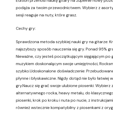
Edition przenosi naukę gitary na zupełnie nowy pozi
podąża za twoim przewodnictwem. Wybierz z asorty
sesji reaguje na nuty, które grasz.
Cechy gry:
Sprawdzona metoda szybkiej nauki gry na gitarze: 
najszybszy sposób nauczenia się gry. Ponad 95% gra
Nieważne, czy jesteś początkującym sięgającym po 
muzykiem doskonalącym swoje umiejętności, Rocksmit
szybko.Udoskonalone doświadczenie: Przebudowane na
płynne i błyskawiczne. Nigdy dotąd nie było łatwiej 
gry.Naucz się grać swoje ulubione piosenki: Wybier
alternatywnego rocka, heavy metalu, do klasycznego 
piosenki, krok po kroku i nuta po nucie, z instrukcjam
również wstecznie kompatybilny z piosenkami z oryg