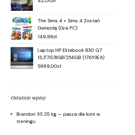
42,00
zł
The Sims 4 + Sims 4 Zostań
Gwiazdą (Gra PC)
149,99
zł
Laptop HP Elitebook 830 G7
13,3"/i5/8GB/256GB (176Y3EA)
5999,00
zł
Ostatnie wpisy
Brandon XS 25 kg — pasza dla koni w
treningu