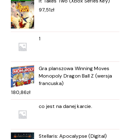
It Takes Two (Xbox Series Key)
97,51
zł
1
Gra planszowa Winning Moves
Monopoly Dragon Ball Z (wersja
francuska)
180,86
zł
co jest na danej karcie.
Stellaris: Apocalypse (Digital)