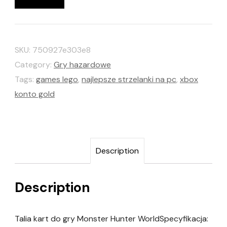
SKU:
750927e303e8
Category:
Gry hazardowe
Tags:
games lego
,
najlepsze strzelanki na pc
,
xbox
konto gold
Description
Description
Talia kart do gry Monster Hunter WorldSpecyfikacja: