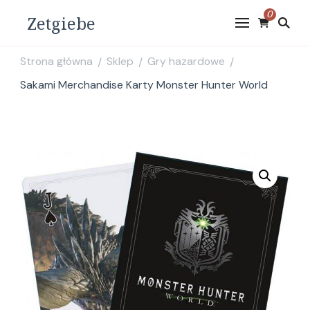
0
Zetgiebe
Strona główna
Sklep
Gry hazardowe
/
/
/
Sakami Merchandise Karty Monster Hunter World