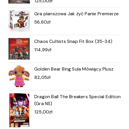
125,00
zł
Gra planszowa Jak żyć Panie Premierze
56,60
zł
Chaos Cultists Snap Fit Box (35-34)
114,99
zł
Golden Bear Bing Sula Mówiący Plusz
82,05
zł
Dragon Ball The Breakers Special Edition
(Gra NS)
125,00
zł