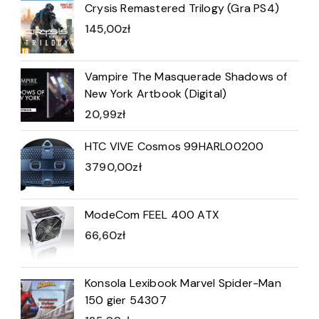
Crysis Remastered Trilogy (Gra PS4)
145,00
zł
Vampire The Masquerade Shadows of
New York Artbook (Digital)
20,99
zł
HTC VIVE Cosmos 99HARL00200
3790,00
zł
ModeCom FEEL 400 ATX
66,60
zł
Konsola Lexibook Marvel Spider-Man
150 gier 54307