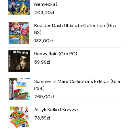
niemiecka)
203,00
zł
Boulder Dash Ultimate Collection (Gra
NS)
133,00
zł
Heavy Rain (Gra PC)
59,99
zł
Summer In Mara Collector's Edition (Gra
PS4)
269,00
zł
Artyk Kółko I Krzyżyk
73,59
zł