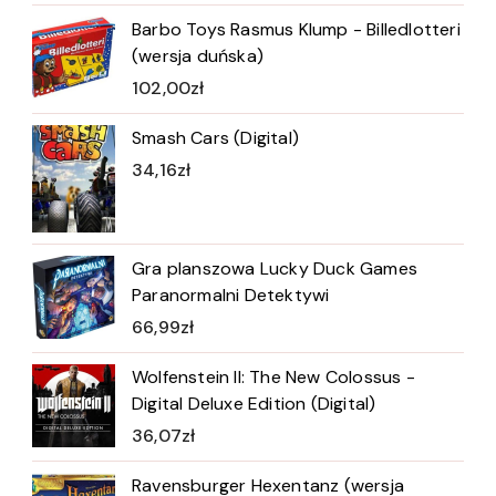
Barbo Toys Rasmus Klump - Billedlotteri
(wersja duńska)
102,00
zł
Smash Cars (Digital)
34,16
zł
Gra planszowa Lucky Duck Games
Paranormalni Detektywi
66,99
zł
Wolfenstein II: The New Colossus -
Digital Deluxe Edition (Digital)
36,07
zł
Ravensburger Hexentanz (wersja