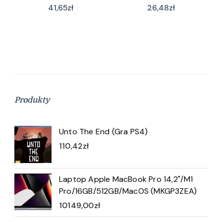
41,65
zł
26,48
zł
Produkty
Unto The End (Gra PS4)
110,42
zł
Laptop Apple MacBook Pro 14,2"/M1
Pro/16GB/512GB/MacOS (MKGP3ZEA)
10149,00
zł