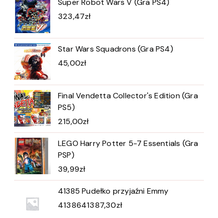
Super Robot Wars V (Gra PS4)
323,47
zł
Star Wars Squadrons (Gra PS4)
45,00
zł
Final Vendetta Collector's Edition (Gra
PS5)
215,00
zł
LEGO Harry Potter 5-7 Essentials (Gra
PSP)
39,99
zł
41385 Pudełko przyjaźni Emmy
4138641387,30
zł