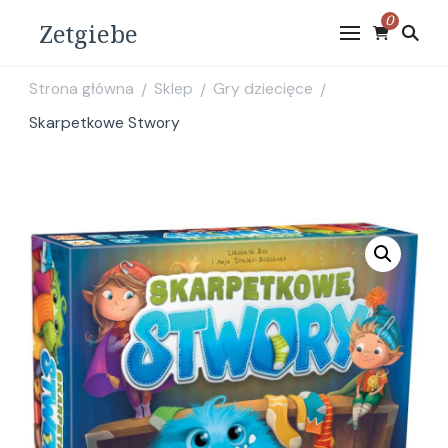
0
Zetgiebe
Strona główna
Sklep
Gry dziecięce
/
/
/
Skarpetkowe Stwory