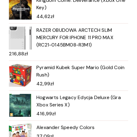
Kingdom Come: Deliverance (Xbox One
Key)
44,62
zł
RAZER OBUDOWA ARCTECH SLIM
MERCURY FOR IPHONE 11 PRO MAX
(RC21-0145BM08-R3M1)
216,88
zł
Pyramid Kubek Super Mario (Gold Coin
Rush)
42,99
zł
Hogwarts Legacy Edycja Deluxe (Gra
Xbox Series X)
416,99
zł
Alexander Speedy Colors
37,09
zł