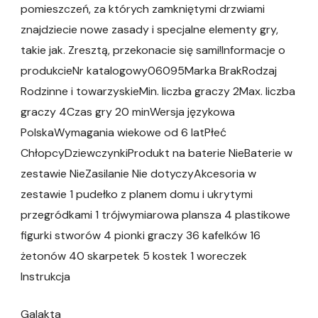
pomieszczeń, za których zamkniętymi drzwiami
znajdziecie nowe zasady i specjalne elementy gry,
takie jak. Zresztą, przekonacie się sami!Informacje o
produkcieNr katalogowy06095Marka BrakRodzaj
Rodzinne i towarzyskieMin. liczba graczy 2Max. liczba
graczy 4Czas gry 20 minWersja językowa
PolskaWymagania wiekowe od 6 latPłeć
ChłopcyDziewczynkiProdukt na baterie NieBaterie w
zestawie NieZasilanie Nie dotyczyAkcesoria w
zestawie 1 pudełko z planem domu i ukrytymi
przegródkami 1 trójwymiarowa plansza 4 plastikowe
figurki stworów 4 pionki graczy 36 kafelków 16
żetonów 40 skarpetek 5 kostek 1 woreczek
Instrukcja
Galakta