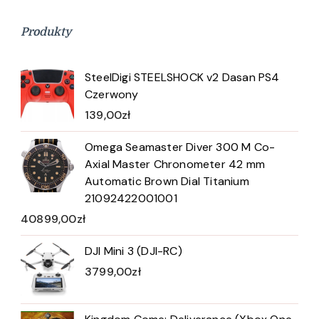
Produkty
SteelDigi STEELSHOCK v2 Dasan PS4
Czerwony
139,00
zł
Omega Seamaster Diver 300 M Co-
Axial Master Chronometer 42 mm
Automatic Brown Dial Titanium
21092422001001
40899,00
zł
DJI Mini 3 (DJI-RC)
3799,00
zł