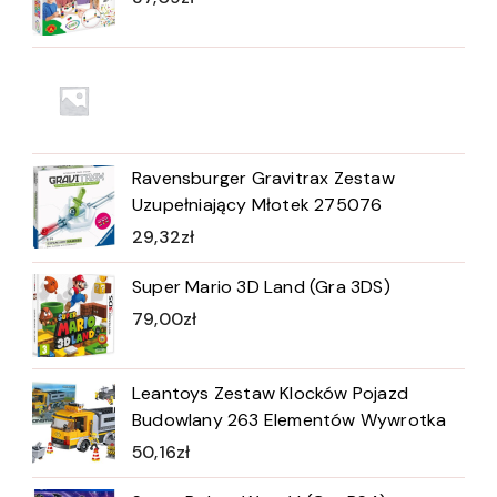
Ravensburger Gravitrax Zestaw
Uzupełniający Młotek 275076
29,32
zł
Super Mario 3D Land (Gra 3DS)
79,00
zł
Leantoys Zestaw Klocków Pojazd
Budowlany 263 Elementów Wywrotka
50,16
zł