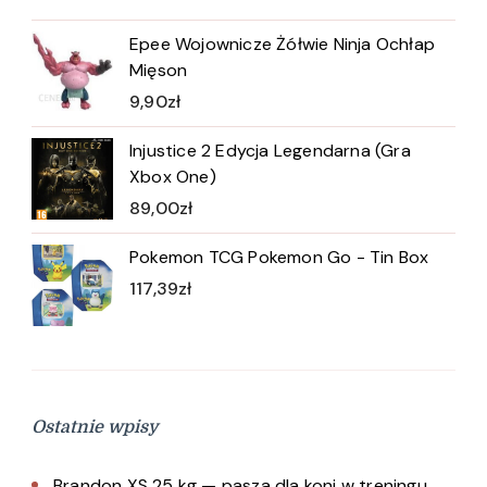
Epee Wojownicze Żółwie Ninja Ochłap
Mięson
9,90
zł
Injustice 2 Edycja Legendarna (Gra
Xbox One)
89,00
zł
Pokemon TCG Pokemon Go - Tin Box
117,39
zł
Ostatnie wpisy
Brandon XS 25 kg — pasza dla koni w treningu