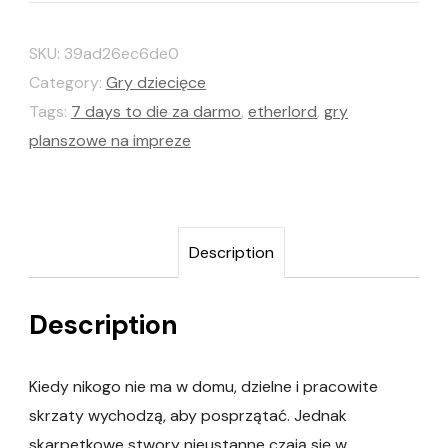
SKU:
39ad26ec6de0
Category:
Gry dziecięce
Tags:
7 days to die za darmo
,
etherlord
,
gry
planszowe na impreze
Description
Description
Kiedy nikogo nie ma w domu, dzielne i pracowite
skrzaty wychodzą, aby posprzątać. Jednak
skarpetkowe stwory nieustanne czają się w