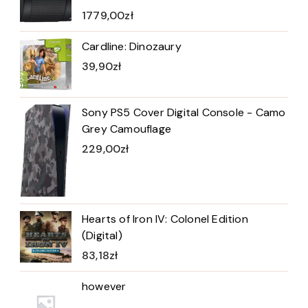
1779,00
zł
Cardline: Dinozaury
39,90
zł
Sony PS5 Cover Digital Console - Camo
Grey Camouflage
229,00
zł
Hearts of Iron IV: Colonel Edition
(Digital)
83,18
zł
however