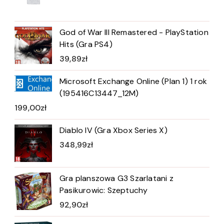
God of War III Remastered - PlayStation
Hits (Gra PS4)
39,89
zł
Microsoft Exchange Online (Plan 1) 1 rok
(195416C13447_12M)
199,00
zł
Diablo IV (Gra Xbox Series X)
348,99
zł
Gra planszowa G3 Szarlatani z
Pasikurowic: Szeptuchy
92,90
zł