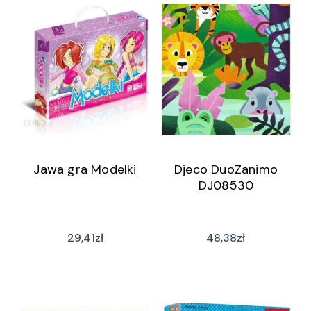
Jawa gra Modelki
Djeco DuoZanimo
DJ08530
29,41
zł
48,38
zł