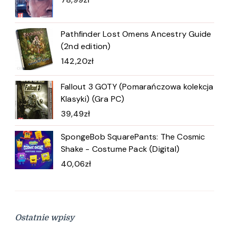
Pathfinder Lost Omens Ancestry Guide
(2nd edition)
142,20
zł
Fallout 3 GOTY (Pomarańczowa kolekcja
Klasyki) (Gra PC)
39,49
zł
SpongeBob SquarePants: The Cosmic
Shake - Costume Pack (Digital)
40,06
zł
Ostatnie wpisy