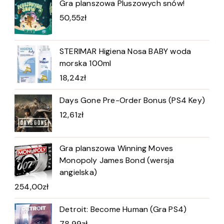
Gra planszowa Pluszowych snów!
50,55
zł
STERIMAR Higiena Nosa BABY woda
morska 100ml
18,24
zł
Days Gone Pre-Order Bonus (PS4 Key)
12,61
zł
Gra planszowa Winning Moves
Monopoly James Bond (wersja
angielska)
254,00
zł
Detroit: Become Human (Gra PS4)
78,99
zł