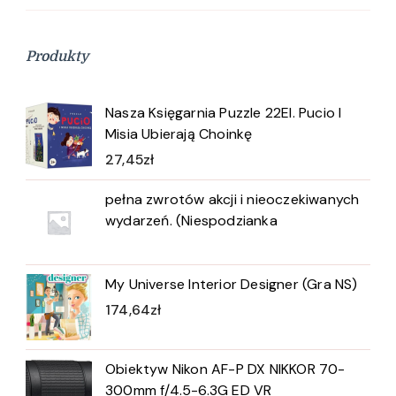
Produkty
Nasza Księgarnia Puzzle 22El. Pucio I
Misia Ubierają Choinkę
27,45
zł
pełna zwrotów akcji i nieoczekiwanych
wydarzeń. (Niespodzianka
My Universe Interior Designer (Gra NS)
174,64
zł
Obiektyw Nikon AF-P DX NIKKOR 70-
300mm f/4.5-6.3G ED VR