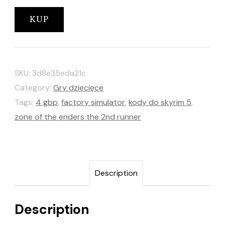
KUP
SKU:
3d8e35eda21c
Category:
Gry dziecięce
Tags:
4 gbp
,
factory simulator
,
kody do skyrim 5
,
zone of the enders the 2nd runner
Description
Description