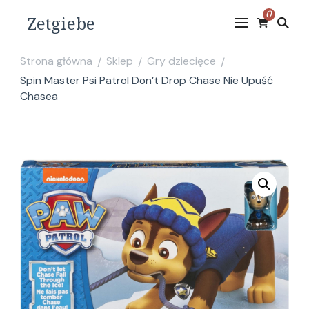
0
Zetgiebe
Strona główna
Sklep
Gry dziecięce
/
/
/
Spin Master Psi Patrol Don’t Drop Chase Nie Upuść
Chasea