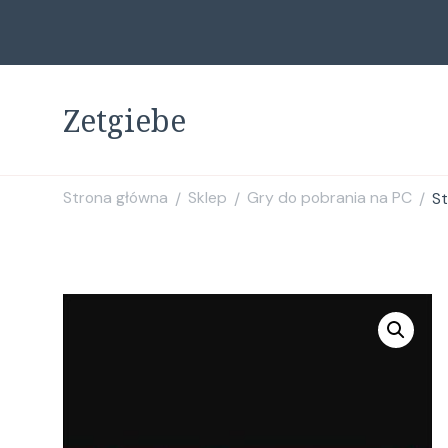
Zetgiebe
Strona główna
Sklep
Gry do pobrania na PC
St
/
/
/