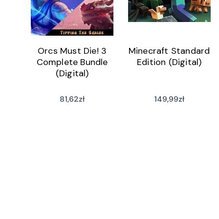
Orcs Must Die! 3
Minecraft Standard
Complete Bundle
Edition (Digital)
(Digital)
81,62
zł
149,99
zł