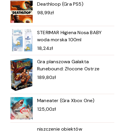
Deathloop (Gra PS5)
98,99
zł
STERIMAR Higiena Nosa BABY
woda morska 100ml
18,24
zł
Gra planszowa Galakta
Runebound: Złocone Ostrze
189,80
zł
Maneater (Gra Xbox One)
125,00
zł
niszczenie obiektów