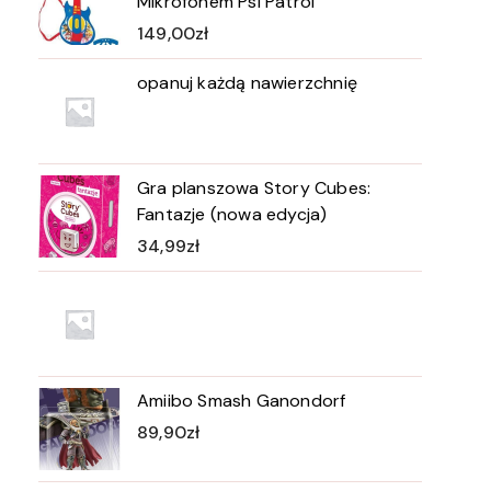
Mikrofonem Psi Patrol
149,00
zł
opanuj każdą nawierzchnię
Gra planszowa Story Cubes:
Fantazje (nowa edycja)
34,99
zł
Amiibo Smash Ganondorf
89,90
zł