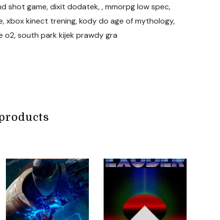
 and shot game, dixit dodatek, , mmorpg low spec,
re, xbox kinect trening, kody do age of mythology,
e o2, south park kijek prawdy gra
products