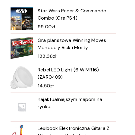
Star Wars Racer & Commando
Combo (Gra PS4)
99,00
zł
Gra planszowa Winning Moves
Monopoly Rick i Morty
122,36
zł
Rebel LED Light (6 W MR16)
(ZAR0489)
14,50
zł
najaktualniejszym mapom na
rynku.
Lexibook Elektroniczna Gitara Z