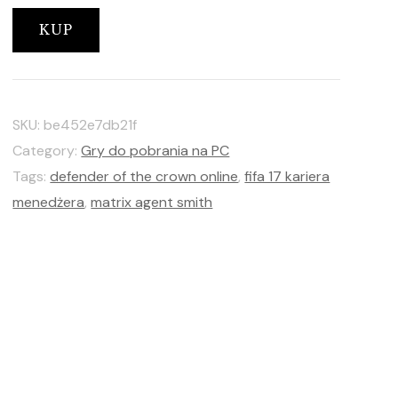
KUP
SKU:
be452e7db21f
Category:
Gry do pobrania na PC
Tags:
defender of the crown online
,
fifa 17 kariera
menedżera
,
matrix agent smith