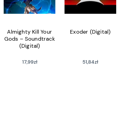
Almighty Kill Your
Exoder (Digital)
Gods – Soundtrack
(Digital)
17,99
zł
51,84
zł