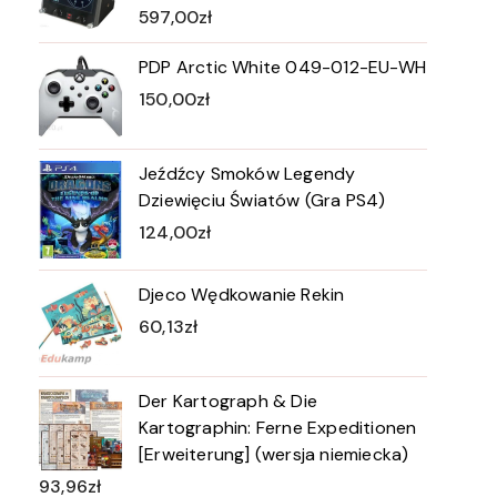
597,00
zł
PDP Arctic White 049-012-EU-WH
150,00
zł
Jeźdźcy Smoków Legendy
Dziewięciu Światów (Gra PS4)
124,00
zł
Djeco Wędkowanie Rekin
60,13
zł
Der Kartograph & Die
Kartographin: Ferne Expeditionen
[Erweiterung] (wersja niemiecka)
93,96
zł