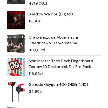
4819,00
zł
Shadow Warrior (Digital)
13,60
zł
Gra planszowa Abominacja:
Dziedzictwo Frankensteina
489,80
zł
Spin Master Tech Deck Fingerboard
Zestaw 10 Deskorolek Dlx Pro Pack
116,96
zł
Genesis Oxygen 400 (NSG-1510)
34,99
zł