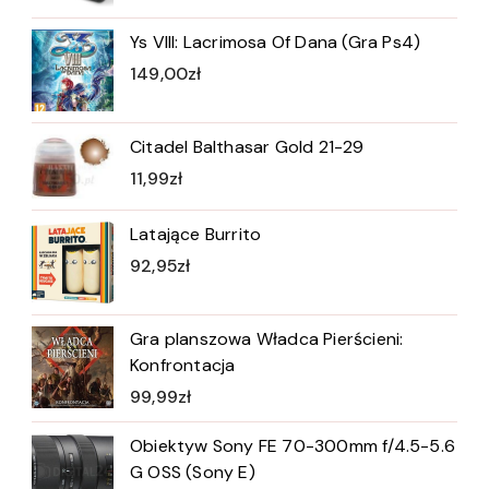
Ys VIII: Lacrimosa Of Dana (Gra Ps4)
149,00
zł
Citadel Balthasar Gold 21-29
11,99
zł
Latające Burrito
92,95
zł
Gra planszowa Władca Pierścieni:
Konfrontacja
99,99
zł
Obiektyw Sony FE 70-300mm f/4.5-5.6
G OSS (Sony E)