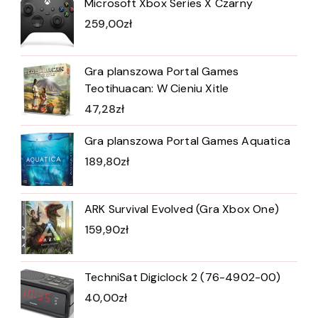
Microsoft Xbox Series X Czarny
259,00
zł
Gra planszowa Portal Games
Teotihuacan: W Cieniu Xitle
47,28
zł
Gra planszowa Portal Games Aquatica
189,80
zł
ARK Survival Evolved (Gra Xbox One)
159,90
zł
TechniSat Digiclock 2 (76-4902-00)
40,00
zł