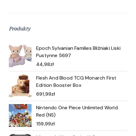
Produkty
Epoch Sylvanian Families Bliźniaki Liski
Pustynne 5697
44,98
zł
Flesh And Blood TCG Monarch First
Edition Booster Box
691,99
zł
Nintendo One Piece Unlimited World
Red (NS)
159,99
zł