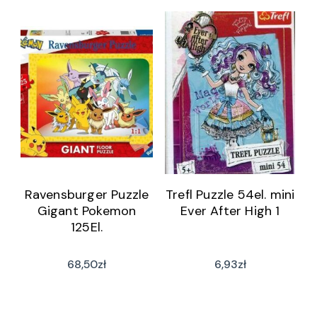
Ravensburger Puzzle
Trefl Puzzle 54el. mini
Gigant Pokemon
Ever After High 1
125El.
68,50
zł
6,93
zł