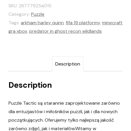
SKU:
28777925a015
Category:
Puzzle
Tags:
arkham harley quinn
,
fifa 19 platformy
,
minecraft
gra xbox
,
predator in ghost recon wildlands
Description
Description
Puzzle Tactic są starannie zaprojektowane zarówno
dla entuzjastów i miłośników puzzli, jak i dla nowych
początkujących. Oferujemy tylko najlepszą jakość
zarówno zdjęć, jak i materiałów.Witamy w