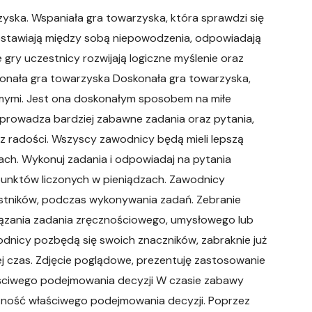
zyska. Wspaniała gra towarzyska, która sprawdzi się
bstawiają między sobą niepowodzenia, odpowiadają
 gry uczestnicy rozwijają logiczne myślenie oraz
onała gra towarzyska Doskonała gra towarzyska,
jomymi. Jest ona doskonałym sposobem na miłe
wprowadza bardziej zabawne zadania oraz pytania,
 radości. Wszyscy zawodnicy będą mieli lepszą
jach. Wykonuj zadania i odpowiadaj na pytania
 punktów liczonych w pieniądzach. Zawodnicy
stników, podczas wykonywania zadań. Zebranie
wiązania zadania zręcznościowego, umysłowego lub
dnicy pozbędą się swoich znaczników, zabraknie już
ej czas. Zdjęcie poglądowe, prezentuję zastosowanie
aściwego podejmowania decyzji W czasie zabawy
ętność właściwego podejmowania decyzji. Poprzez