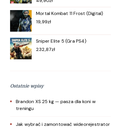
49,90
zł
Mortal Kombat 11 Frost (Digital)
19,99
zł
Sniper Elite 5 (Gra PS4)
232,87
zł
Ostatnie wpisy
Brandon XS 25 kg — pasza dla koni w
treningu
Jak wybrać i zamontować wideorejestrator