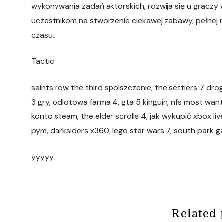
wykonywania zadań aktorskich, rozwija się u graczy
uczestnikom na stworzenie ciekawej zabawy, pełnej 
czasu.
Tactic
saints row the third spolszczenie, the settlers 7 dr
3 gry, odlotowa farma 4, gta 5 kinguin, nfs most wa
konto steam, the elder scrolls 4, jak wykupić xbox li
pym, darksiders x360, lego star wars 7, south park 
yyyyy
Related 