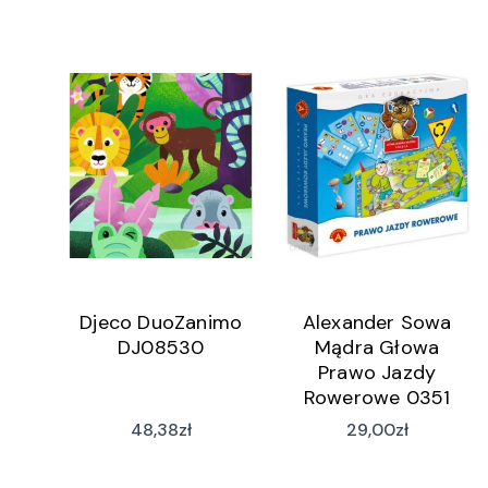
Djeco DuoZanimo
Alexander Sowa
DJ08530
Mądra Głowa
Prawo Jazdy
Rowerowe 0351
48,38
zł
29,00
zł