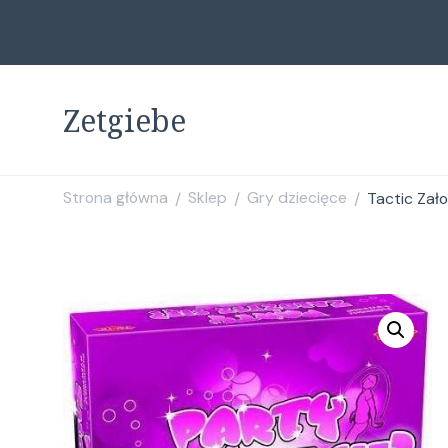
Zetgiebe
Strona główna
Sklep
Gry dziecięce
Tactic Zało
/
/
/