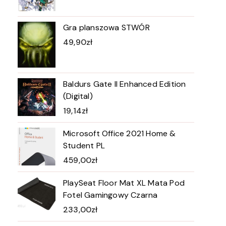
Gra planszowa STWÓR
49,90
zł
Baldurs Gate II Enhanced Edition
(Digital)
19,14
zł
Microsoft Office 2021 Home &
Student PL
459,00
zł
PlaySeat Floor Mat XL Mata Pod
Fotel Gamingowy Czarna
233,00
zł