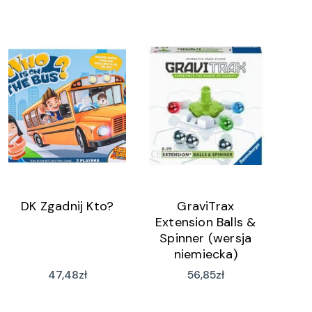
DK Zgadnij Kto?
GraviTrax
Extension Balls &
Spinner (wersja
niemiecka)
47,48
zł
56,85
zł