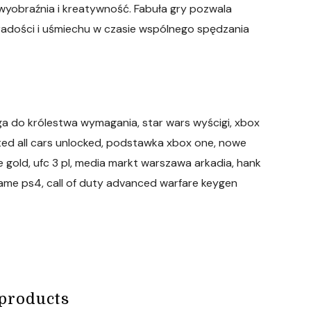
 wyobraźnia i kreatywność. Fabuła gry pozwala
radości i uśmiechu w czasie wspólnego spędzania
oga do królestwa wymagania, star wars wyścigi, xbox
nted all cars unlocked, podstawka xbox one, nowe
ve gold, ufc 3 pl, media markt warszawa arkadia, hank
game ps4, call of duty advanced warfare keygen
products