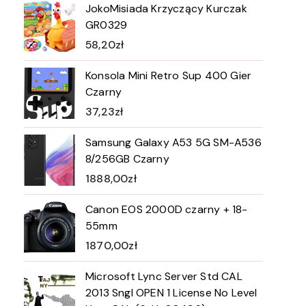
JokoMisiada Krzyczący Kurczak
GR0329
58,20
zł
Konsola Mini Retro Sup 400 Gier
Czarny
37,23
zł
Samsung Galaxy A53 5G SM-A536
8/256GB Czarny
1888,00
zł
Canon EOS 2000D czarny + 18-
55mm
1870,00
zł
Microsoft Lync Server Std CAL
2013 Sngl OPEN 1 License No Level