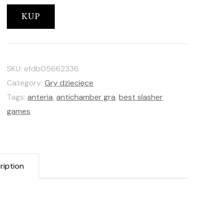
KUP
SKU:
efdb05662336
Category:
Gry dziecięce
Tags:
anteria
,
antichamber gra
,
best slasher
games
ription