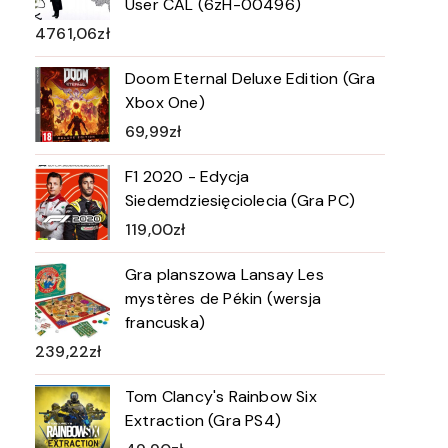
User CAL (6zH-00496)
4761,06
zł
Doom Eternal Deluxe Edition (Gra
Xbox One)
69,99
zł
F1 2020 - Edycja
Siedemdziesięciolecia (Gra PC)
119,00
zł
Gra planszowa Lansay Les
mystères de Pékin (wersja
francuska)
239,22
zł
Tom Clancy's Rainbow Six
Extraction (Gra PS4)