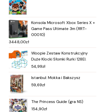
Konsola Microsoft Xbox Series X +
Game Pass Ultimate 3m (RRT-
00010)
3448,00
zł
Woopie Zestaw Konstrukcyjny
Duże Klocki Słomki Rurki 128El.
54,99
zł
Istanbul: Mokka i Bakszysz
59,69
zł
The Princess Guide (gra NS)
154,90
zł