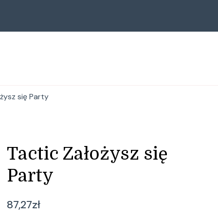
żysz się Party
Tactic Założysz się
Party
87,27
zł