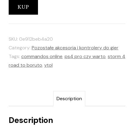
KUP
SKU:
0e912beb4a20
Category:
Pozostałe akcesoria i kontrolery do gier
Tags:
commandos online
,
ps4 pro czy warto
,
storm 4
road to boruto
,
vtol
Description
Description