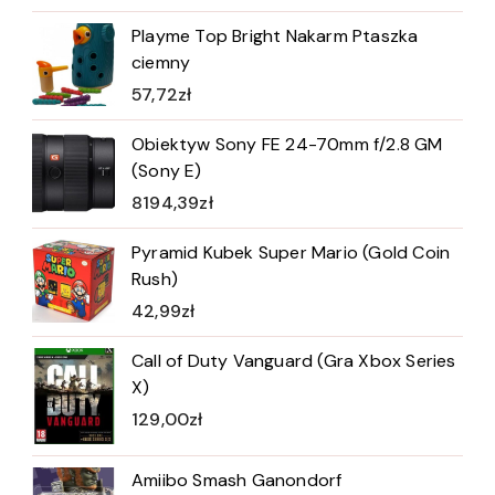
Playme Top Bright Nakarm Ptaszka
ciemny
57,72
zł
Obiektyw Sony FE 24-70mm f/2.8 GM
(Sony E)
8194,39
zł
Pyramid Kubek Super Mario (Gold Coin
Rush)
42,99
zł
Call of Duty Vanguard (Gra Xbox Series
X)
129,00
zł
Amiibo Smash Ganondorf