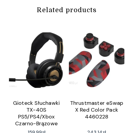
Related products
Gioteck Słuchawki
Thrustmaster eSwap
TX-40S
X Red Color Pack
PS5/PS4/Xbox
4460228
Czarno-Brązowe
159,99
zł
243,14
zł