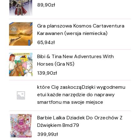
89,90
zł
Gra planszowa Kosmos Cartaventura
Karawanen (wersja niemiecka)
65,94
zł
Bibi & Tina New Adventures With
Horses (Gra NS)
139,90
zł
które Cię zaskocząDzięki wygodnemu
etui każde narzędzie do naprawy
smartfonu ma swoje miejsce
Barbie Lalka Dziadek Do Orzechów Z
Dźwiękiem Bmd79
399,99
zł