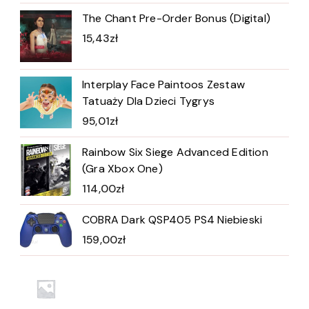
The Chant Pre-Order Bonus (Digital)
15,43
zł
Interplay Face Paintoos Zestaw
Tatuaży Dla Dzieci Tygrys
95,01
zł
Rainbow Six Siege Advanced Edition
(Gra Xbox One)
114,00
zł
COBRA Dark QSP405 PS4 Niebieski
159,00
zł