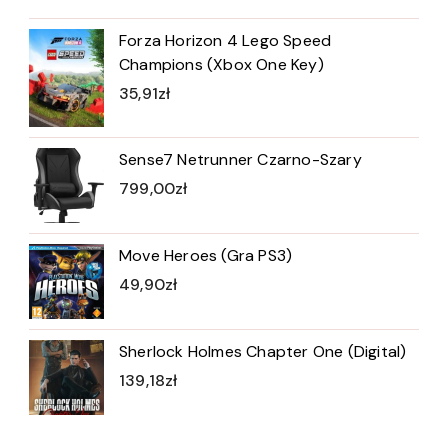
Forza Horizon 4 Lego Speed
Champions (Xbox One Key)
35,91
zł
Sense7 Netrunner Czarno-Szary
799,00
zł
Move Heroes (Gra PS3)
49,90
zł
Sherlock Holmes Chapter One (Digital)
139,18
zł