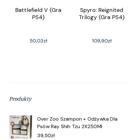
Battlefield V (Gra
Spyro: Reignited
PS4)
Trilogy (Gra PS4)
50,03
zł
109,90
zł
Produkty
Over Zoo Szampon + Odżywka Dla
Psów Ray Shih Tzu 2X250Ml
39,50
zł