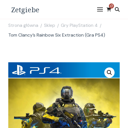
0
Zetgiebe
Strona główna
Sklep
Gry PlayStation 4
/
/
/
Tom Clancy’s Rainbow Six Extraction (Gra PS4)