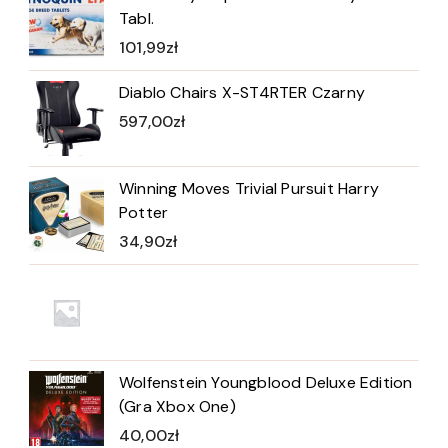
Tabl.
101,99
zł
Diablo Chairs X-ST4RTER Czarny
597,00
zł
Winning Moves Trivial Pursuit Harry
Potter
34,90
zł
Wolfenstein Youngblood Deluxe Edition
(Gra Xbox One)
40,00
zł