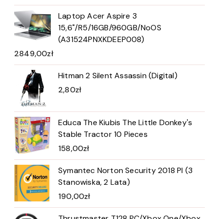
Laptop Acer Aspire 3
15,6"/R5/16GB/960GB/NoOS
(A31524PNXKDEEP008)
2849,00
zł
Hitman 2 Silent Assassin (Digital)
2,80
zł
Educa The Kiubis The Little Donkey's
Stable Tractor 10 Pieces
158,00
zł
Symantec Norton Security 2018 Pl (3
Stanowiska, 2 Lata)
190,00
zł
Thrustmaster T128 PC/Xbox One/Xbox