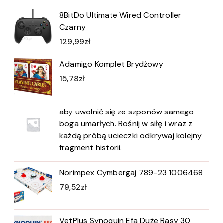
8BitDo Ultimate Wired Controller
Czarny
129,99
zł
Adamigo Komplet Brydżowy
15,78
zł
aby uwolnić się ze szponów samego
boga umarłych. Rośnij w siłę i wraz z
każdą próbą ucieczki odkrywaj kolejny
fragment historii.
Norimpex Cymbergaj 789-23 1006468
79,52
zł
VetPlus Synoquin Efa Duże Rasy 30