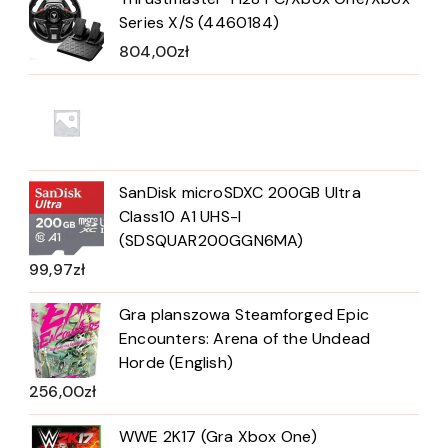
Series X/S (4460184)
804,00
zł
SanDisk microSDXC 200GB Ultra
Class10 A1 UHS-I
(SDSQUAR200GGN6MA)
99,97
zł
Gra planszowa Steamforged Epic
Encounters: Arena of the Undead
Horde (English)
256,00
zł
WWE 2K17 (Gra Xbox One)