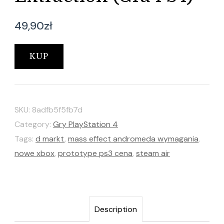
49,90
zł
KUP
SKU:
8adfb5f5fb7d
Category:
Gry PlayStation 4
Tags:
d markt
,
mass effect andromeda wymagania
,
nowe xbox
,
prototype ps3 cena
,
steam air
Description