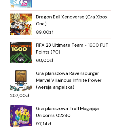
Dragon Ball Xenoverse (Gra Xbox
One)
89,00
zł
FIFA 23 Ultimate Team - 1600 FUT
Points (PC)
60,00
zł
Gra planszowa Ravensburger
Marvel Villainous Infinite Power
(wersja angielska)
257,00
zł
Gra planszowa Trefl Magajaja
Unicorns 02280
97,14
zł