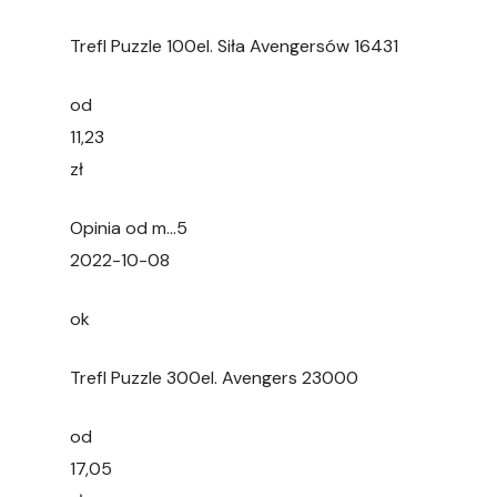
Trefl Puzzle 100el. Siła Avengersów 16431
od
11,23
zł
Opinia od m…5
2022-10-08
ok
Trefl Puzzle 300el. Avengers 23000
od
17,05