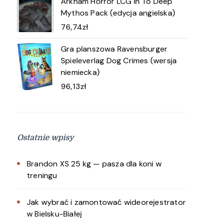
Arkham Horror LCG In To Deep
Mythos Pack (edycja angielska)
76,74
zł
Gra planszowa Ravensburger
Spieleverlag Dog Crimes (wersja
niemiecka)
96,13
zł
Ostatnie wpisy
Brandon XS 25 kg — pasza dla koni w
treningu
Jak wybrać i zamontować wideorejestrator
w Bielsku-Białej