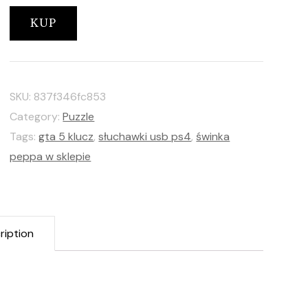
KUP
SKU:
837f346fc853
Category:
Puzzle
Tags:
gta 5 klucz
,
słuchawki usb ps4
,
świnka
peppa w sklepie
ription