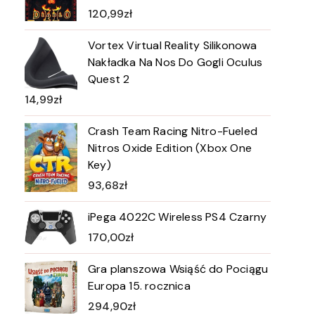
120,99
zł
Vortex Virtual Reality Silikonowa
Nakładka Na Nos Do Gogli Oculus
Quest 2
14,99
zł
Crash Team Racing Nitro-Fueled
Nitros Oxide Edition (Xbox One
Key)
93,68
zł
iPega 4022C Wireless PS4 Czarny
170,00
zł
Gra planszowa Wsiąść do Pociągu
Europa 15. rocznica
294,90
zł