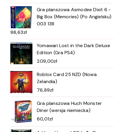
Gra planszowa Asmodee Dixit 6 -
Big Box (Memories) (Po Angielsku)
003 138
98,63
zł
Yomawari Lost in the Dark Deluxe
Edition (Gra PS4)
209,00
zł
Roblox Card 25 NZD (Nowa
Zelandia)
76,89
zł
Gra planszowa Huch Monster
Diner (wersja niemiecka)
60,01
zł