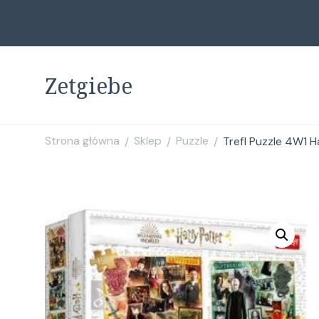
Zetgiebe
Strona główna
Sklep
Puzzle
Trefl Puzzle 4W1 
/
/
/