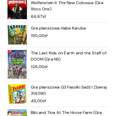
Wolfenstein II: The New Colossus (Gra
Xbox One)
64,67
zł
Gra planszowa Haba Karuba
150,00
zł
The Last Kids on Earth and the Staff of
DOOM (Gra NS)
126,00
zł
Gra planszowa G3 Fasolki Sadź I Zbieraj
314090
45,00
zł
Bibi and Tina At The Horse Farm (Gra