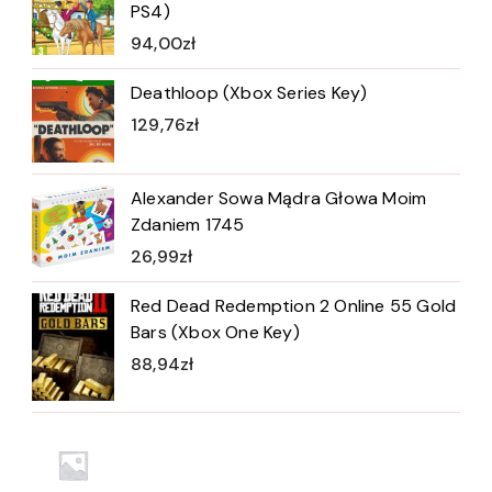
PS4)
94,00
zł
Deathloop (Xbox Series Key)
129,76
zł
Alexander Sowa Mądra Głowa Moim
Zdaniem 1745
26,99
zł
Red Dead Redemption 2 Online 55 Gold
Bars (Xbox One Key)
88,94
zł