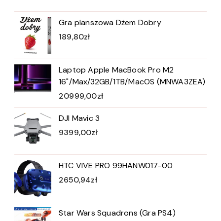
Gra planszowa Dżem Dobry
189,80
zł
Laptop Apple MacBook Pro M2
16"/Max/32GB/1TB/MacOS (MNWA3ZEA)
20999,00
zł
DJI Mavic 3
9399,00
zł
HTC VIVE PRO 99HANW017-00
2650,94
zł
Star Wars Squadrons (Gra PS4)