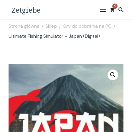
0
Zetgiebe
Strona główna
Sklep
Gry do pobrania na PC
/
/
/
Ultimate Fishing Simulator – Japan (Digital)