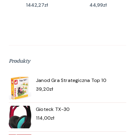
1442,27
zł
44,99
zł
Produkty
Janod Gra Strategiczna Top 10
39,20
zł
Gioteck TX-30
114,00
zł