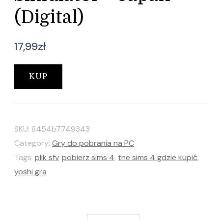
(Digital)
17,99
zł
KUP
SKU:
8454b7749343
Category:
Gry do pobrania na PC
Tags:
plik sfv
,
pobierz sims 4
,
the sims 4 gdzie kupić
,
yoshi gra