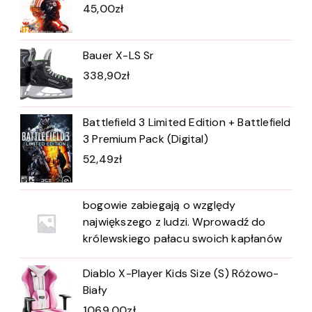
45,00
zł
Bauer X-LS Sr
338,90
zł
Battlefield 3 Limited Edition + Battlefield
3 Premium Pack (Digital)
52,49
zł
bogowie zabiegają o względy
największego z ludzi. Wprowadź do
królewskiego pałacu swoich kapłanów
Diablo X-Player Kids Size (S) Różowo-
Biały
1069,00
zł