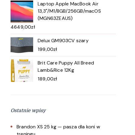
Laptop Apple MacBook Air
13,3"/M1/8GB/256GB/macOS
(MGN63ZEAUS)
4649,00
zł
Delux GM903CV szary
199,00
zł
Brit Care Puppy All Breed
Lamb&Rice 12Kg
189,00
zł
Ostatnie wpisy
Brandon XS 25 kg — pasza dla koni w
treningu