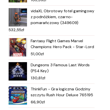
vidaXL Obrotowy fotel gamingowy
z podnóżkiem, czarno-
pomarańczowy (349609)
532,55
zł
Fantasy Flight Games Marvel
Champions: Hero Pack - Star-Lord
51,00
zł
Dungeons 3 Famous Last Words
(PS4 Key)
130,81
zł
ThinkFun - Gra logiczna Godziny
szczytu Rush Hour Deluxe 765195
66,90
zł