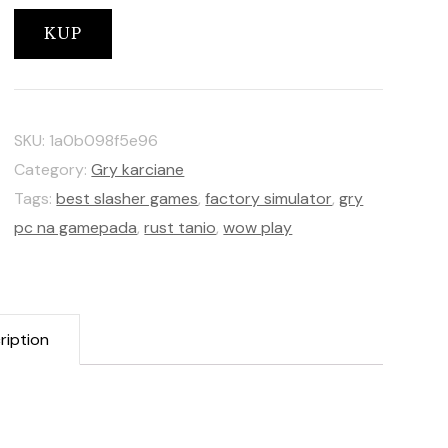
KUP
SKU:
1a0b098f5e96
Category:
Gry karciane
Tags:
best slasher games
,
factory simulator
,
gry
pc na gamepada
,
rust tanio
,
wow play
ription