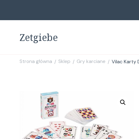
Zetgiebe
Strona główna
Sklep
Gry karciane
Vilac Karty 
/
/
/