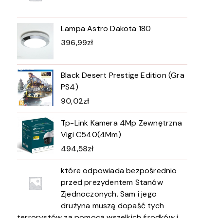
Lampa Astro Dakota 180
396,99
zł
Black Desert Prestige Edition (Gra
PS4)
90,02
zł
Tp-Link Kamera 4Mp Zewnętrzna
Vigi C540(4Mm)
494,58
zł
które odpowiada bezpośrednio
przed prezydentem Stanów
Zjednoczonych. Sam i jego
drużyna muszą dopaść tych
terrorystów za pomocą wszelkich środków i