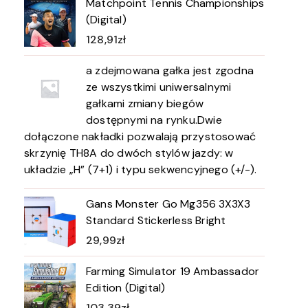
Matchpoint Tennis Championships
(Digital)
128,91
zł
a zdejmowana gałka jest zgodna
ze wszystkimi uniwersalnymi
gałkami zmiany biegów
dostępnymi na rynku.Dwie
dołączone nakładki pozwalają przystosować
skrzynię TH8A do dwóch stylów jazdy: w
układzie „H” (7+1) i typu sekwencyjnego (+/-).
Gans Monster Go Mg356 3X3X3
Standard Stickerless Bright
29,99
zł
Farming Simulator 19 Ambassador
Edition (Digital)
103,39
zł