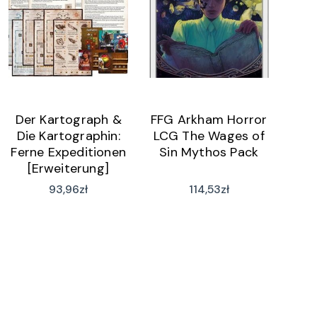
Der Kartograph &
FFG Arkham Horror
Die Kartographin:
LCG The Wages of
Ferne Expeditionen
Sin Mythos Pack
[Erweiterung]
(wersja niemiecka)
93,96
zł
114,53
zł