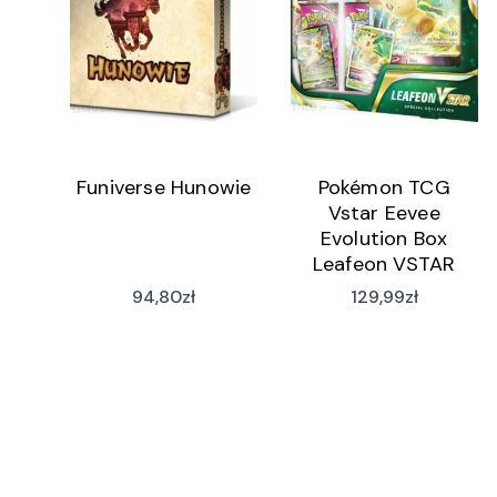
Funiverse Hunowie
Pokémon TCG
Vstar Eevee
Evolution Box
Leafeon VSTAR
94,80
zł
129,99
zł