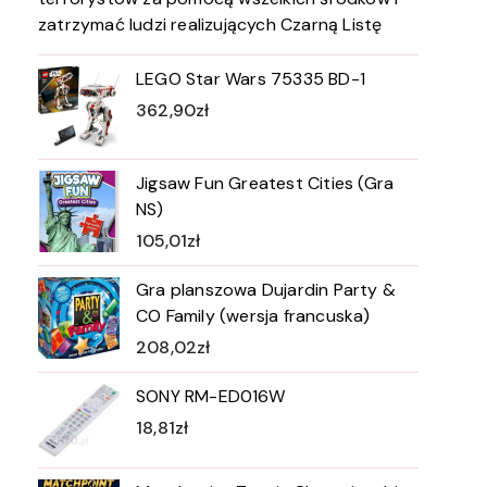
zatrzymać ludzi realizujących Czarną Listę
LEGO Star Wars 75335 BD-1
362,90
zł
Jigsaw Fun Greatest Cities (Gra
NS)
105,01
zł
Gra planszowa Dujardin Party &
CO Family (wersja francuska)
208,02
zł
SONY RM-ED016W
18,81
zł