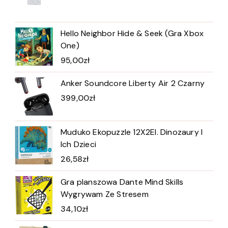
Hello Neighbor Hide & Seek (Gra Xbox
One)
95,00
zł
Anker Soundcore Liberty Air 2 Czarny
399,00
zł
Muduko Ekopuzzle 12X2El. Dinozaury I
Ich Dzieci
26,58
zł
Gra planszowa Dante Mind Skills
Wygrywam Ze Stresem
34,10
zł