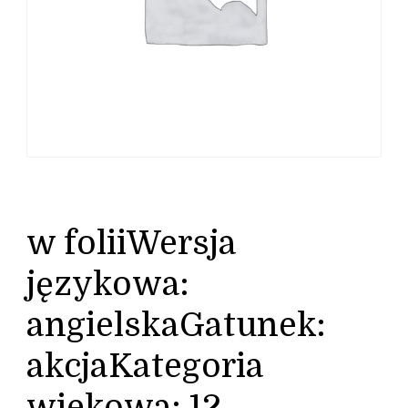
w foliiWersja
językowa:
angielskaGatunek:
akcjaKategoria
wiekowa: 12