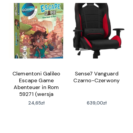
Clementoni Galileo
Sense7 Vanguard
Escape Game
Czarno-Czerwony
Abenteuer in Rom
59271 (wersja
niemiecka)
24,65
zł
639,00
zł