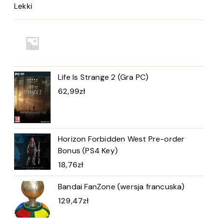
Lekki
Life Is Strange 2 (Gra PC)
62,99
zł
Horizon Forbidden West Pre-order
Bonus (PS4 Key)
18,76
zł
Bandai FanZone (wersja francuska)
129,47
zł