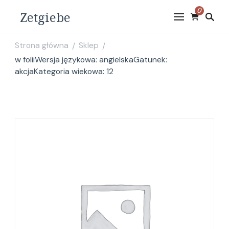
0
Zetgiebe
Strona główna
Sklep
/
/
w foliiWersja językowa: angielskaGatunek:
akcjaKategoria wiekowa: 12