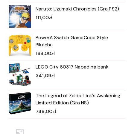
Naruto: Uzumaki Chronicles (Gra PS2)
111,00
zł
PowerA Switch GameCube Style
Pikachu
169,00
zł
LEGO City 60317 Napad na bank
341,09
zł
The Legend of Zelda: Link's Awakening
Limited Edition (Gra NS)
749,00
zł