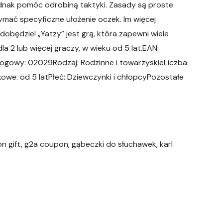
jednak pomóc odrobiną taktyki. Zasady są proste.
ymać specyficzne ułożenie oczek. Im więcej
obędzie! „Yatzy” jest grą, która zapewni wiele
a 2 lub więcej graczy, w wieku od 5 lat.EAN:
owy: 02029Rodzaj: Rodzinne i towarzyskieLiczba
owe: od 5 latPłeć: Dziewczynki i chłopcyPozostałe
 gift, g2a coupon, gąbeczki do słuchawek, karl