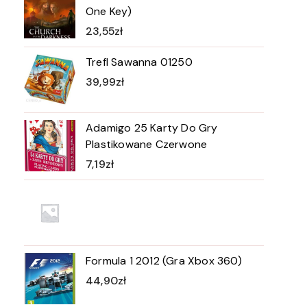
One Key)
23,55
zł
Trefl Sawanna 01250
39,99
zł
Adamigo 25 Karty Do Gry
Plastikowane Czerwone
7,19
zł
Formula 1 2012 (Gra Xbox 360)
44,90
zł