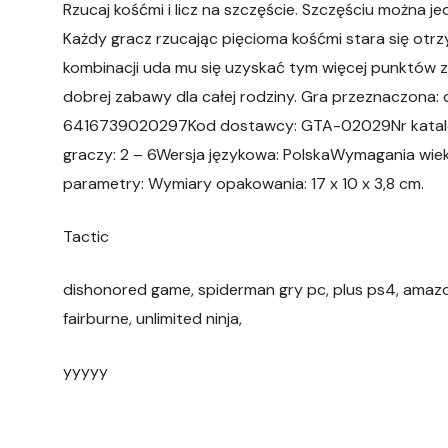
Rzucaj kośćmi i licz na szczęście. Szczęściu można 
Każdy gracz rzucając pięcioma kośćmi stara się otrz
kombinacji uda mu się uzyskać tym więcej punktów zd
dobrej zabawy dla całej rodziny. Gra przeznaczona: dl
6416739020297Kod dostawcy: GTA-02029Nr katalog
graczy: 2 – 6Wersja językowa: PolskaWymagania wiek
parametry: Wymiary opakowania: 17 x 10 x 3,8 cm.
Tactic
dishonored game, spiderman gry pc, plus ps4, amazon
fairburne, unlimited ninja,
yyyyy