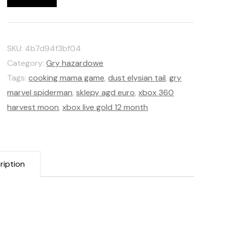
SKU:
4b7d94f3bf04
Category:
Gry hazardowe
Tags:
cooking mama game
,
dust elysian tail
,
gry
marvel spiderman
,
sklepy agd euro
,
xbox 360
harvest moon
,
xbox live gold 12 month
ription