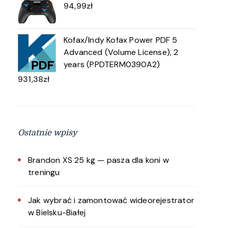
94,99
zł
Kofax/Indy Kofax Power PDF 5
Advanced (Volume License), 2
years (PPDTERM0390A2)
931,38
zł
Ostatnie wpisy
Brandon XS 25 kg — pasza dla koni w
treningu
Jak wybrać i zamontować wideorejestrator
w Bielsku-Białej