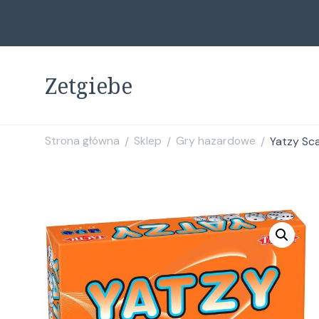
Zetgiebe
Strona główna
Sklep
Gry hazardowe
Yatzy Sc
/
/
/