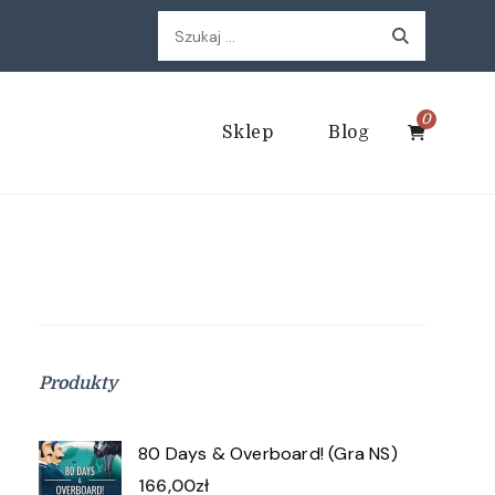
Szukaj:
0
Sklep
Blog
Produkty
80 Days & Overboard! (Gra NS)
166,00
zł