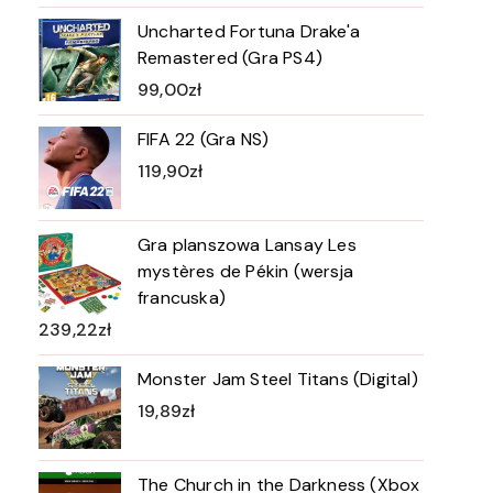
Uncharted Fortuna Drake'a
Remastered (Gra PS4)
99,00
zł
FIFA 22 (Gra NS)
119,90
zł
Gra planszowa Lansay Les
mystères de Pékin (wersja
francuska)
239,22
zł
Monster Jam Steel Titans (Digital)
19,89
zł
The Church in the Darkness (Xbox