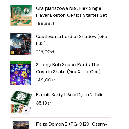
Gra planszowa NBA Flex Single
Player Boston Celtics Starter Set
196,99
zł
Castlevania Lord of Shadow (Gra
PS3)
215,00
zł
SpongeBob SquarePants The
Cosmic Shake (Gra Xbox One)
149,00
zł
Piatnik Karty Liście Dębu 2 Talie
35,19
zł
iPega Demon Z (PG-9129) Czarny