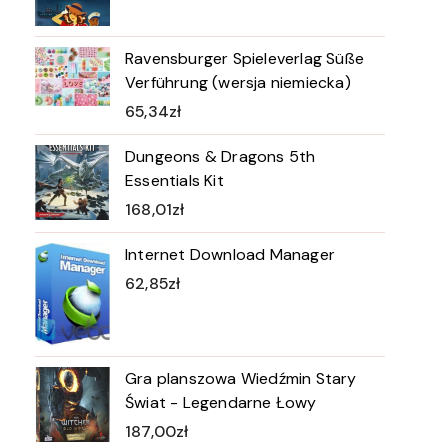
Ravensburger Spieleverlag Süße
Verführung (wersja niemiecka)
65,34
zł
Dungeons & Dragons 5th
Essentials Kit
168,01
zł
Internet Download Manager
62,85
zł
Gra planszowa Wiedźmin Stary
Świat - Legendarne Łowy
187,00
zł