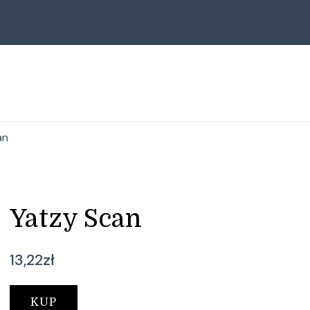
an
Yatzy Scan
13,22
zł
KUP