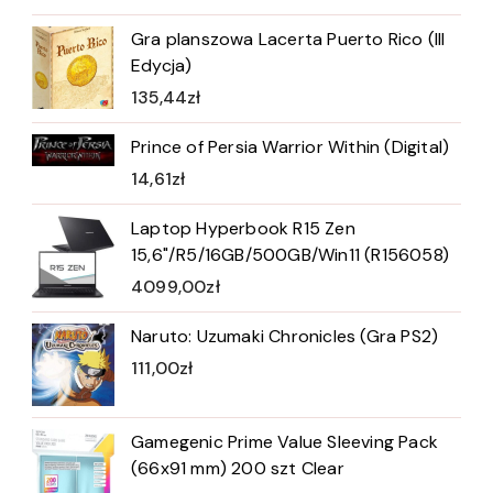
Gra planszowa Lacerta Puerto Rico (III
Edycja)
135,44
zł
Prince of Persia Warrior Within (Digital)
14,61
zł
Laptop Hyperbook R15 Zen
15,6"/R5/16GB/500GB/Win11 (R156058)
4099,00
zł
Naruto: Uzumaki Chronicles (Gra PS2)
111,00
zł
Gamegenic Prime Value Sleeving Pack
(66x91 mm) 200 szt Clear