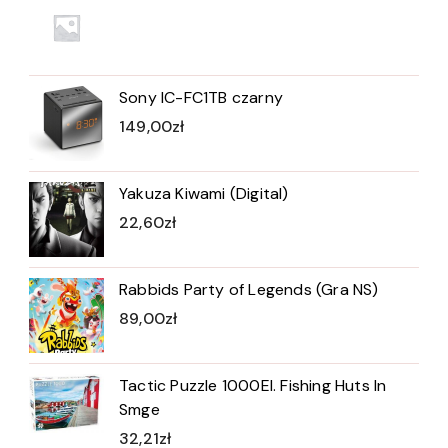
Sony IC-FC1TB czarny
149,00
zł
Yakuza Kiwami (Digital)
22,60
zł
Rabbids Party of Legends (Gra NS)
89,00
zł
Tactic Puzzle 1000El. Fishing Huts In
Smge
32,21
zł