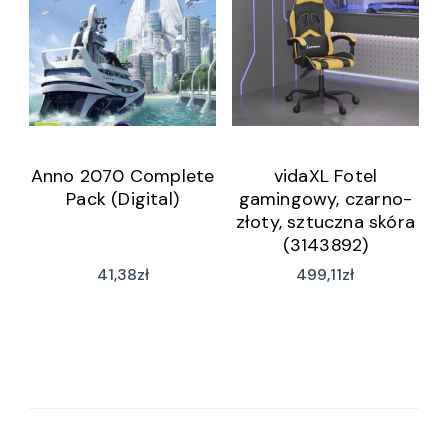
Anno 2070 Complete
vidaXL Fotel
Pack (Digital)
gamingowy, czarno-
złoty, sztuczna skóra
(3143892)
41,38
zł
499,11
zł