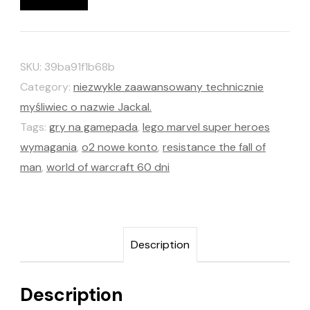
SKU:
39ba91f1b68b
Category:
niezwykle zaawansowany technicznie
myśliwiec o nazwie Jackal.
Tags:
gry na gamepada
,
lego marvel super heroes
wymagania
,
o2 nowe konto
,
resistance the fall of
man
,
world of warcraft 60 dni
Description
Description