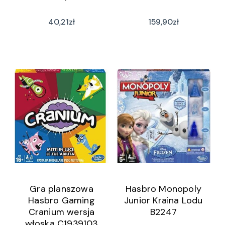
40,21
zł
159,90
zł
Gra planszowa
Hasbro Monopoly
Hasbro Gaming
Junior Kraina Lodu
Cranium wersja
B2247
włoska C1939103