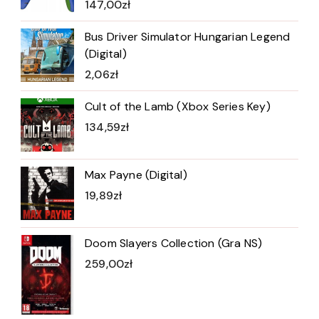
147,00
zł
Bus Driver Simulator Hungarian Legend
(Digital)
2,06
zł
Cult of the Lamb (Xbox Series Key)
134,59
zł
Max Payne (Digital)
19,89
zł
Doom Slayers Collection (Gra NS)
259,00
zł