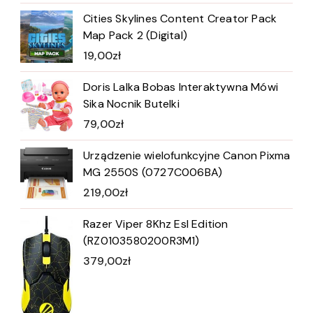
Cities Skylines Content Creator Pack
Map Pack 2 (Digital)
19,00
zł
Doris Lalka Bobas Interaktywna Mówi
Sika Nocnik Butelki
79,00
zł
Urządzenie wielofunkcyjne Canon Pixma
MG 2550S (0727C006BA)
219,00
zł
Razer Viper 8Khz Esl Edition
(RZ0103580200R3M1)
379,00
zł