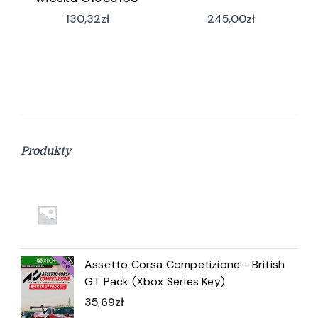
130,32
zł
245,00
zł
Produkty
Assetto Corsa Competizione - British
GT Pack (Xbox Series Key)
35,69
zł