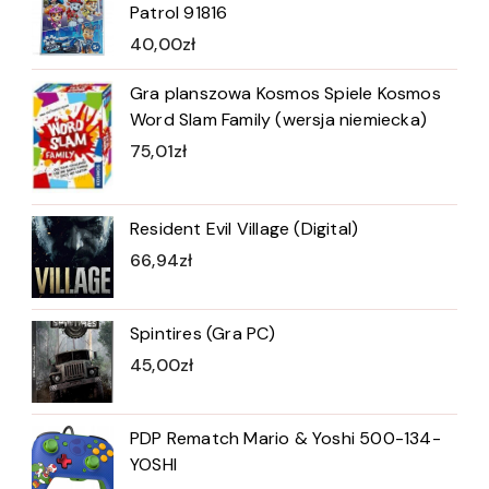
Patrol 91816
40,00
zł
Gra planszowa Kosmos Spiele Kosmos
Word Slam Family (wersja niemiecka)
75,01
zł
Resident Evil Village (Digital)
66,94
zł
Spintires (Gra PC)
45,00
zł
PDP Rematch Mario & Yoshi 500-134-
YOSHI