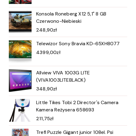
Konsola Roneberg X12 5,1" 8 GB
Czerwono-Niebieski
248,90
zł
Telewizor Sony Bravia KD-65XH8077
4399,00
zł
Allview VIVA 1003G LITE
(VIVA1003LITEBLACK)
348,90
zł
Little Tikes Tobi 2 Director's Camera
Kamera Reżysera 658693
211,75
zł
Trefl Puzzle Gigant junior 108el. Psi