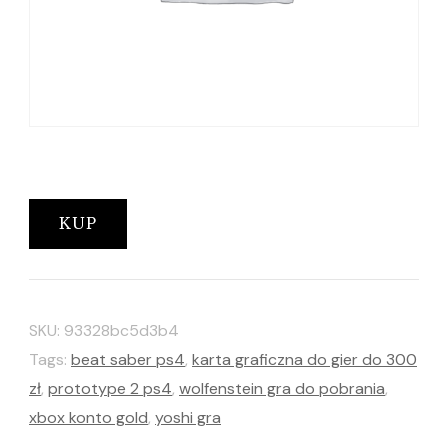
KUP
SKU:
93328bc5d3b4
Tags:
beat saber ps4
,
karta graficzna do gier do 300
zł
,
prototype 2 ps4
,
wolfenstein gra do pobrania
,
xbox konto gold
,
yoshi gra