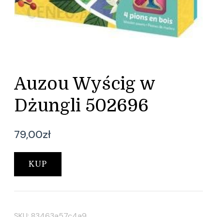
Auzou Wyścig w
Dżungli 502696
79,00
zł
KUP
SKU:
83463a57c4a9