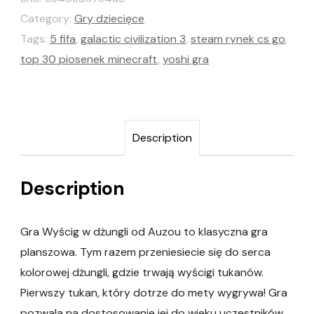
Category:
Gry dziecięce
Tags:
5 fifa
,
galactic civilization 3
,
steam rynek cs go
,
top 30 piosenek minecraft
,
yoshi gra
Description
Description
Gra Wyścig w dżungli od Auzou to klasyczna gra
planszowa. Tym razem przeniesiecie się do serca
kolorowej dżungli, gdzie trwają wyścigi tukanów.
Pierwszy tukan, który dotrze do mety wygrywa! Gra
pozwala na dostosowanie jej do wieku uczestników,