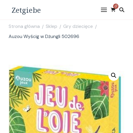
0
Zetgiebe
Strona główna
Sklep
Gry dziecięce
/
/
/
Auzou Wyścig w Dżungli 502696