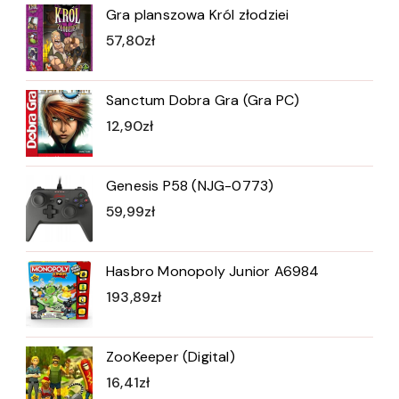
Gra planszowa Król złodziei
57,80
zł
Sanctum Dobra Gra (Gra PC)
12,90
zł
Genesis P58 (NJG-0773)
59,99
zł
Hasbro Monopoly Junior A6984
193,89
zł
ZooKeeper (Digital)
16,41
zł