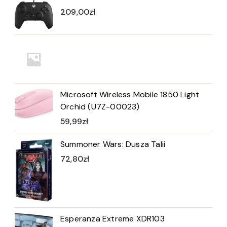
209,00
zł
Microsoft Wireless Mobile 1850 Light
Orchid (U7Z-00023)
59,99
zł
Summoner Wars: Dusza Talii
72,80
zł
Esperanza Extreme XDR103