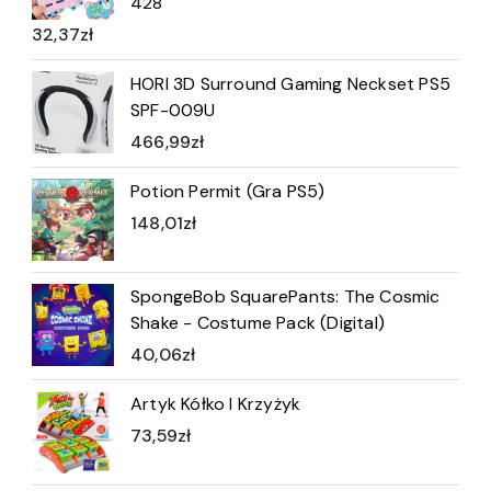
428
32,37
zł
HORI 3D Surround Gaming Neckset PS5
SPF-009U
466,99
zł
Potion Permit (Gra PS5)
148,01
zł
SpongeBob SquarePants: The Cosmic
Shake - Costume Pack (Digital)
40,06
zł
Artyk Kółko I Krzyżyk
73,59
zł