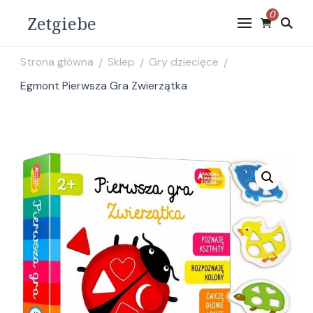
0
Zetgiebe
Strona główna
Sklep
Gry dziecięce
/
/
/
Egmont Pierwsza Gra Zwierzątka