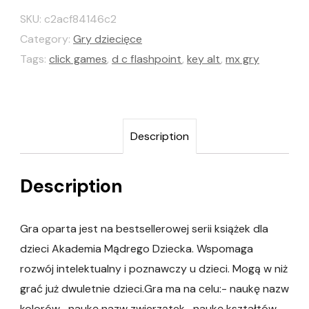
SKU:
c2acf84146c2
Category:
Gry dziecięce
Tags:
click games
,
d c flashpoint
,
key alt
,
mx gry
Description
Description
Gra oparta jest na bestsellerowej serii książek dla
dzieci Akademia Mądrego Dziecka. Wspomaga
rozwój intelektualny i poznawczy u dzieci. Mogą w niż
grać już dwuletnie dzieci.Gra ma na celu:- naukę nazw
kolorów- naukę nazw zwierzątek- naukę kształtów