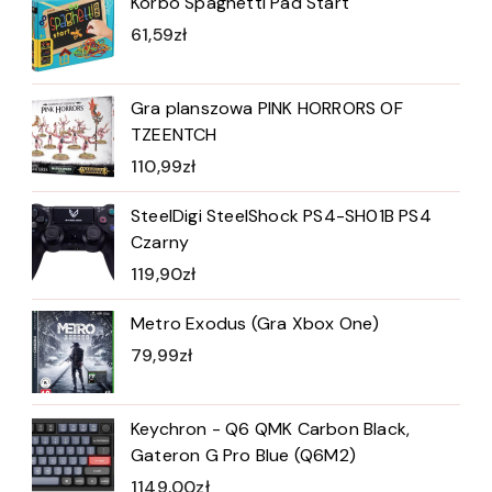
Korbo Spaghetti Pad Start
61,59
zł
Gra planszowa PINK HORRORS OF
TZEENTCH
110,99
zł
SteelDigi SteelShock PS4-SH01B PS4
Czarny
119,90
zł
Metro Exodus (Gra Xbox One)
79,99
zł
Keychron - Q6 QMK Carbon Black,
Gateron G Pro Blue (Q6M2)
1149,00
zł