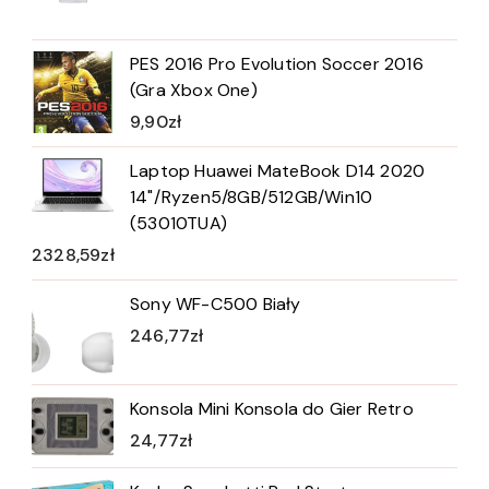
PES 2016 Pro Evolution Soccer 2016
(Gra Xbox One)
9,90
zł
Laptop Huawei MateBook D14 2020
14"/Ryzen5/8GB/512GB/Win10
(53010TUA)
2328,59
zł
Sony WF-C500 Biały
246,77
zł
Konsola Mini Konsola do Gier Retro
24,77
zł