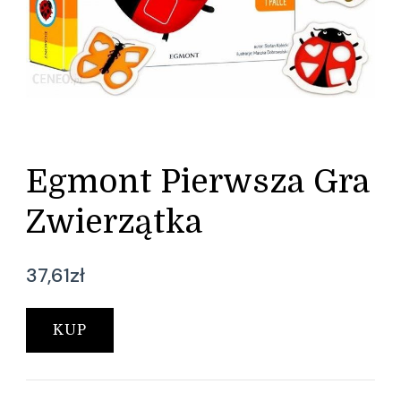
Egmont Pierwsza Gra
Zwierzątka
37,61
zł
KUP