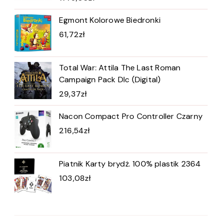
Egmont Kolorowe Biedronki
61,72
zł
Total War: Attila The Last Roman
Campaign Pack Dlc (Digital)
29,37
zł
Nacon Compact Pro Controller Czarny
216,54
zł
Piatnik Karty brydż. 100% plastik 2364
103,08
zł