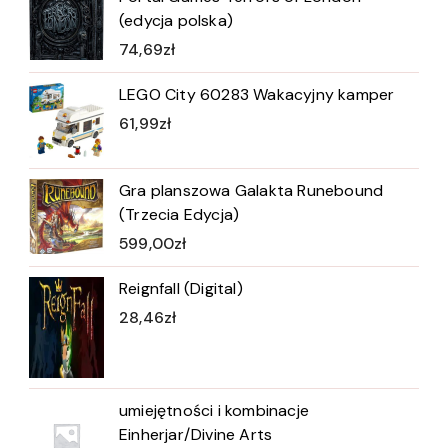
(edycja polska)
74,69
zł
LEGO City 60283 Wakacyjny kamper
61,99
zł
Gra planszowa Galakta Runebound
(Trzecia Edycja)
599,00
zł
Reignfall (Digital)
28,46
zł
umiejętności i kombinacje
Einherjar/Divine Arts