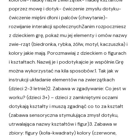
poprzez mowę i dotyk- ćwiczenie zmysłu dotyku-
ćwiczenie mięśni dłoni i palców (chwytanie)-
rozwijanie interakcji społecznychZanim rozpoczniesz
z dzieckiem grę, pokaż mu jej elementy i omów nazwy
zwie-rząt (biedronka, rybka, żółw, motyl, kaczuszka) i
kolory jakie mają. Porozmawiaj z dzieckiem o figurach
i kształtach. Nazwij je i podotykajcie je wspólnie.Grę
można wykorzystać na kila sposobów:1. Tak jak w
instrukcji układanie elementów na zwierzątkach
(dzieci 2-3 letnie)2. Zabawa w zgadywanie: Co jest w
worku? (dzieci 3+) – dzieci z zamkniętymi oczami
dotykają kształty i muszą zgadnąć co to za kształt
(zabawa sensoryczna stymulująca zmysł dotyku,
utrwalająca nazwy kształtów i figur)3. Zabawa w
zbiory: figury (koła-kwadraty) kolory (czerwone,