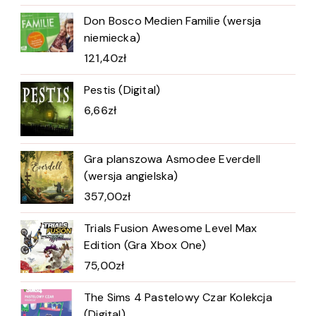
Don Bosco Medien Familie (wersja
niemiecka)
121,40
zł
Pestis (Digital)
6,66
zł
Gra planszowa Asmodee Everdell
(wersja angielska)
357,00
zł
Trials Fusion Awesome Level Max
Edition (Gra Xbox One)
75,00
zł
The Sims 4 Pastelowy Czar Kolekcja
(Digital)