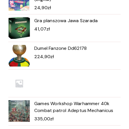
24,90
zł
Gra planszowa Jawa Szarada
41,07
zł
Dumel Fanzone Dd62178
224,90
zł
Games Workshop Warhammer 40k
Combat patrol Adeptus Mechanicus
335,00
zł