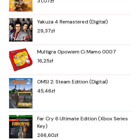
31,07
zł
Yakuza 4 Remastered (Digital)
29,37
zł
Multigra Opowiem Ci Mamo 0007
16,25
zł
OMSI 2: Steam Edition (Digital)
45,46
zł
Far Cry 6 Ultimate Edition (Xbox Series
Key)
266,60
zł