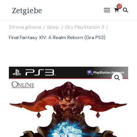
0
Zetgiebe
Strona główna
Sklep
Gry PlayStation 3
/
/
/
Final Fantasy XIV: A Realm Reborn (Gra PS3)