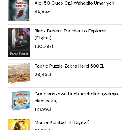
Albi 50 Clues Cz.1 Wahadło Umarłych
45,85
zł
Black Desert Traveler to Explorer
(Digital)
160,79
zł
Tactic Puzzle Zebra Herd 500El.
28,43
zł
Gra planszowa Huch Archelino (wersja
niemiecka)
121,99
zł
Mortal Kombat 11 (Digital)