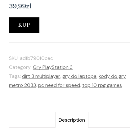
39,99
zł
KUP
SKU:
adfb790f0cec
Category:
Gry PlayStation 3
Tags:
dirt 3 multiplayer
,
gry do laptopa
,
kody do gry
metro 2033
,
pc need for speed
,
top 10 rpg games
Description