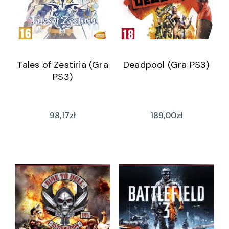
Tales of Zestiria (Gra
Deadpool (Gra PS3)
PS3)
98,17
zł
189,00
zł