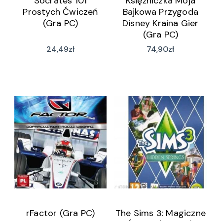
Socrates 101
Księżniczka Moja
Prostych Ćwiczeń
Bajkowa Przygoda
(Gra PC)
Disney Kraina Gier
(Gra PC)
24,49
zł
74,90
zł
rFactor (Gra PC)
The Sims 3: Magiczne