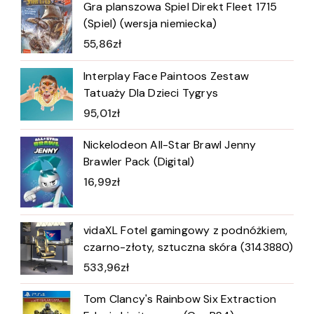
Gra planszowa Spiel Direkt Fleet 1715
(Spiel) (wersja niemiecka)
55,86
zł
Interplay Face Paintoos Zestaw
Tatuaży Dla Dzieci Tygrys
95,01
zł
Nickelodeon All-Star Brawl Jenny
Brawler Pack (Digital)
16,99
zł
vidaXL Fotel gamingowy z podnóżkiem,
czarno-złoty, sztuczna skóra (3143880)
533,96
zł
Tom Clancy's Rainbow Six Extraction