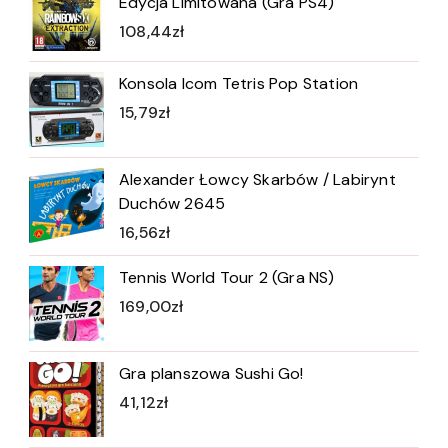
Edycja Limitowana (Gra PS4)
108,44
zł
Konsola Icom Tetris Pop Station
15,79
zł
Alexander Łowcy Skarbów / Labirynt
Duchów 2645
16,56
zł
Tennis World Tour 2 (Gra NS)
169,00
zł
Gra planszowa Sushi Go!
41,12
zł