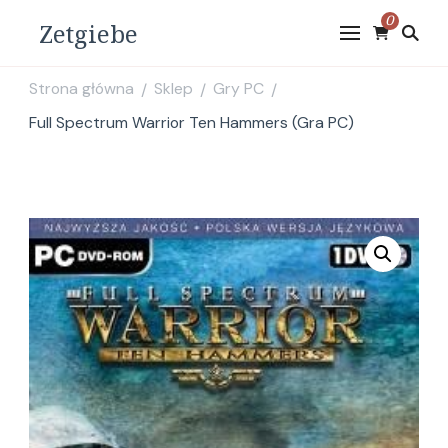
0
Zetgiebe
Strona główna
Sklep
Gry PC
/
/
/
Full Spectrum Warrior Ten Hammers (Gra PC)