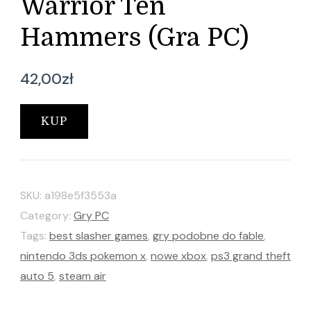
Warrior Ten
Hammers (Gra PC)
42,00
zł
KUP
SKU:
a198e5f3553a
Category:
Gry PC
Tags:
best slasher games
,
gry podobne do fable
,
nintendo 3ds pokemon x
,
nowe xbox
,
ps3 grand theft
auto 5
,
steam air