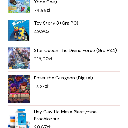
Xbox One)
74,99
zł
Toy Story 3 (Gra PC)
49,90
zł
Star Ocean The Divine Force (Gra PS4)
215,00
zł
Enter the Gungeon (Digital)
17,57
zł
Hey Clay Llc Masa Plastyczna
Brachiozaur
20,67
zł