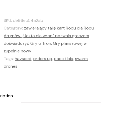
SKU:
de96ec54a2ab
Category:
zawierający talię kart Rodu dla Rodu
Arrynów. „Uczta dla wron” pozwala graczom
doświadczyć Gry o Tron: Gry planszowej w
zupełnie nowy
Tags:
hayseed
,
orders up
,
pacc tibia
,
swarm
drones
ription