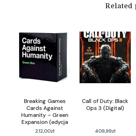
Related 
Breaking Games
Call of Duty: Black
Cards Against
Ops 3 (Digital)
Humanity – Green
Expansion (edycja
angielska)
212,00
zł
409,99
zł