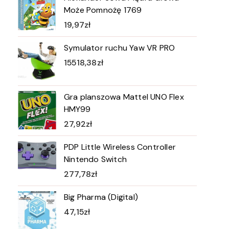
Może Pomnożę 1769
19,97
zł
Symulator ruchu Yaw VR PRO
15518,38
zł
Gra planszowa Mattel UNO Flex
HMY99
27,92
zł
PDP Little Wireless Controller
Nintendo Switch
277,78
zł
Big Pharma (Digital)
47,15
zł