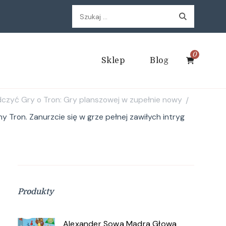
Szukaj:
0
Sklep
Blog
dczyć Gry o Tron: Gry planszowej w zupełnie nowy
/
 Tron. Zanurzcie się w grze pełnej zawiłych intryg
Produkty
Alexander Sowa Mądra Głowa