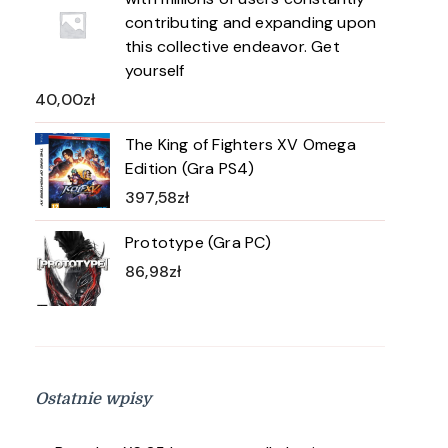
contributing and expanding upon
this collective endeavor. Get
yourself
40,00
zł
The King of Fighters XV Omega
Edition (Gra PS4)
397,58
zł
Prototype (Gra PC)
86,98
zł
Ostatnie wpisy