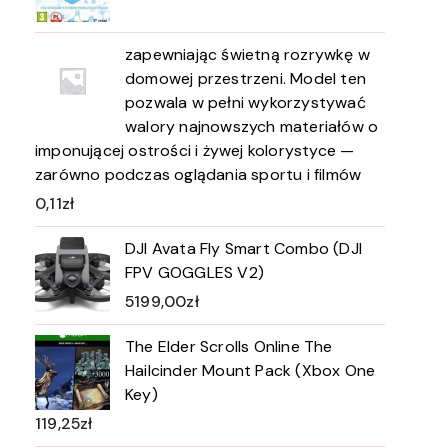
zapewniając świetną rozrywkę w
domowej przestrzeni. Model ten
pozwala w pełni wykorzystywać
walory najnowszych materiałów o
imponującej ostrości i żywej kolorystyce —
zarówno podczas oglądania sportu i filmów
0,11
zł
DJI Avata Fly Smart Combo (DJI
FPV GOGGLES V2)
5199,00
zł
The Elder Scrolls Online The
Hailcinder Mount Pack (Xbox One
Key)
119,25
zł