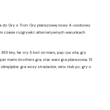
a do Gry o Tron: Gry planszowej nowy 4-osobowy
ym czasie rozgrywki i alternatywnych warunkach
 365 key, far cry 5 lost on mars, psp i ps vita, gry
super mario brothers gra, star wars gra planszowa, 15
olimpijskie, gra wozy strażackie, winx club pc, gry o