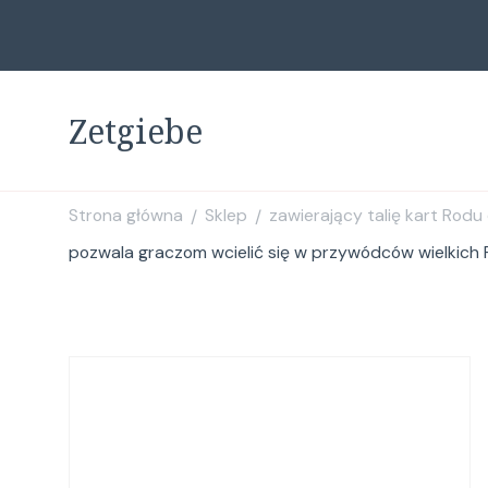
Zetgiebe
Strona główna
Sklep
zawierający talię kart Rod
/
/
pozwala graczom wcielić się w przywódców wielkich R