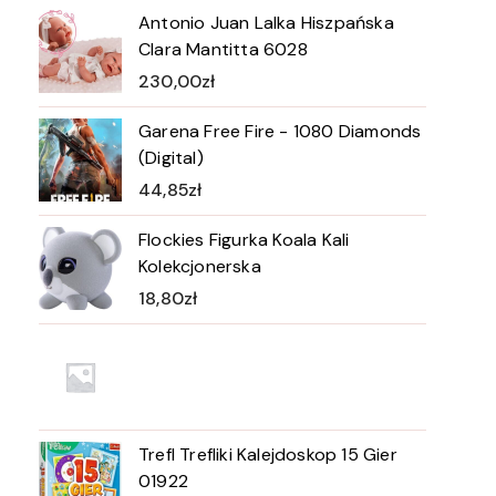
Antonio Juan Lalka Hiszpańska
Clara Mantitta 6028
230,00
zł
Garena Free Fire - 1080 Diamonds
(Digital)
44,85
zł
Flockies Figurka Koala Kali
Kolekcjonerska
18,80
zł
Trefl Trefliki Kalejdoskop 15 Gier
01922