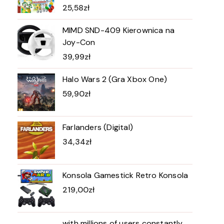
25,58
zł
MIMD SND-409 Kierownica na
Joy-Con
39,99
zł
Halo Wars 2 (Gra Xbox One)
59,90
zł
Farlanders (Digital)
34,34
zł
Konsola Gamestick Retro Konsola
219,00
zł
with millions of users constantly