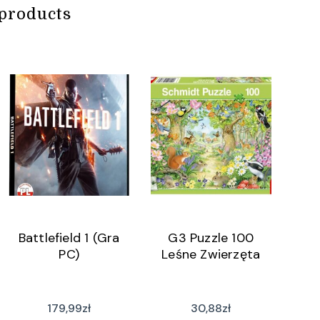
products
Battlefield 1 (Gra
G3 Puzzle 100
PC)
Leśne Zwierzęta
179,99
zł
30,88
zł