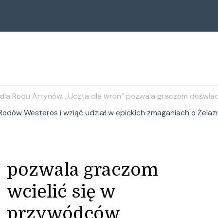
u dla Rodu Arrynów. „Uczta dla wron” pozwala graczom doświa
odów Westeros i wziąć udział w epickich zmaganiach o Żelazny
pozwala graczom
wcielić się w
przywódców