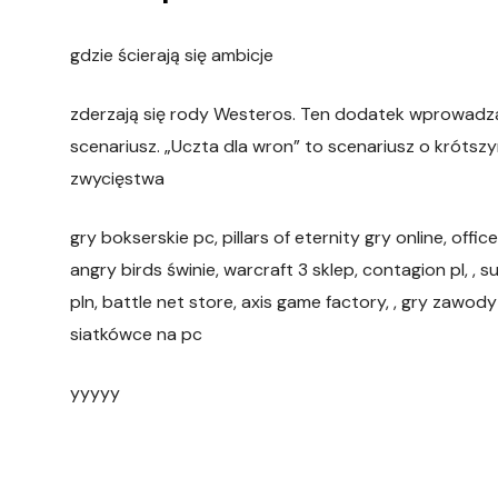
gdzie ścierają się ambicje
zderzają się rody Westeros. Ten dodatek wprowadz
scenariusz. „Uczta dla wron” to scenariusz o krótsz
zwycięstwa
gry bokserskie pc, pillars of eternity gry online, office
angry birds świnie, warcraft 3 sklep, contagion pl, , 
pln, battle net store, axis game factory, , gry zawody 
siatkówce na pc
yyyyy